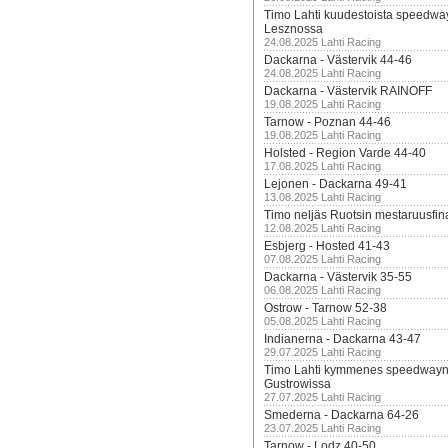
Timo Lahti kuudestoista speedwa
Lesznossa
24.08.2025 Lahti Racing
Dackarna - Västervik 44-46
24.08.2025 Lahti Racing
Dackarna - Västervik RAINOFF
19.08.2025 Lahti Racing
Tarnow - Poznan 44-46
19.08.2025 Lahti Racing
Holsted - Region Varde 44-40
17.08.2025 Lahti Racing
Lejonen - Dackarna 49-41
13.08.2025 Lahti Racing
Timo neljäs Ruotsin mestaruusfin
12.08.2025 Lahti Racing
Esbjerg - Hosted 41-43
07.08.2025 Lahti Racing
Dackarna - Västervik 35-55
06.08.2025 Lahti Racing
Ostrow - Tarnow 52-38
05.08.2025 Lahti Racing
Indianerna - Dackarna 43-47
29.07.2025 Lahti Racing
Timo Lahti kymmenes speedwayn 
Gustrowissa
27.07.2025 Lahti Racing
Smederna - Dackarna 64-26
23.07.2025 Lahti Racing
Tarnow - Lodz 40-50