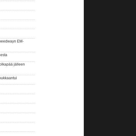
la speedwayn EM-
gesta
olkapää jälleen
oukkaantui