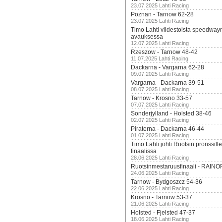
23.07.2025 Lahti Racing
Poznan - Tarnow 62-28
23.07.2025 Lahti Racing
Timo Lahti viidestoista speedway
avauksessa
12.07.2025 Lahti Racing
Rzeszow - Tarnow 48-42
11.07.2025 Lahti Racing
Dackarna - Vargarna 62-28
09.07.2025 Lahti Racing
Vargarna - Dackarna 39-51
08.07.2025 Lahti Racing
Tarnow - Krosno 33-57
07.07.2025 Lahti Racing
Sonderjylland - Holsted 38-46
02.07.2025 Lahti Racing
Piraterna - Dackarna 46-44
01.07.2025 Lahti Racing
Timo Lahti johti Ruotsin pronssi
finaalissa
28.06.2025 Lahti Racing
Ruotsinmestaruusfinaali - RAINO
24.06.2025 Lahti Racing
Tarnow - Bydgoszcz 54-36
22.06.2025 Lahti Racing
Krosno - Tarnow 53-37
21.06.2025 Lahti Racing
Holsted - Fjelsted 47-37
18.06.2025 Lahti Racing