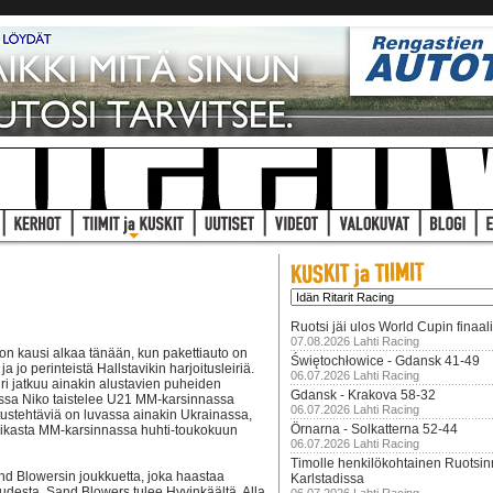
Ruotsi jäi ulos World Cupin finaal
07.08.2026 Lahti Racing
kon kausi alkaa tänään, kun pakettiauto on
Świętochłowice - Gdansk 41-49
 jo perinteistä Hallstavikin harjoitusleiriä.
06.07.2026 Lahti Racing
i jatkuu ainakin alustavien puheiden
Gdansk - Krakova 58-32
ossa Niko taistelee U21 MM-karsinnassa
06.07.2026 Lahti Racing
ustehtäviä on luvassa ainakin Ukrainassa,
Örnarna - Solkatterna 52-44
ikasta MM-karsinnassa huhti-toukokuun
06.07.2026 Lahti Racing
Timolle henkilökohtainen Ruotsi
d Blowersin joukkuetta, joka haastaa
Karlstadissa
esta. Sand Blowers tulee Hyvinkäältä. Alla