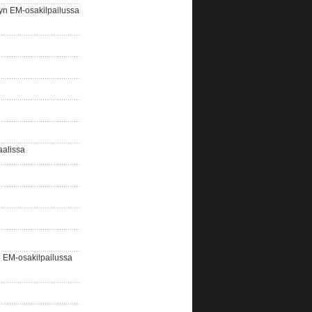
yn EM-osakilpailussa
aalissa
EM-osakilpailussa