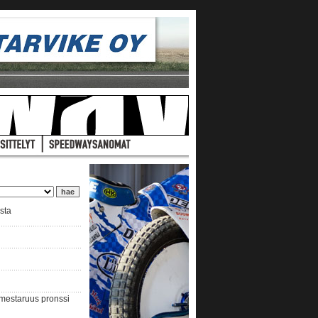
ista
nmestaruus pronssi