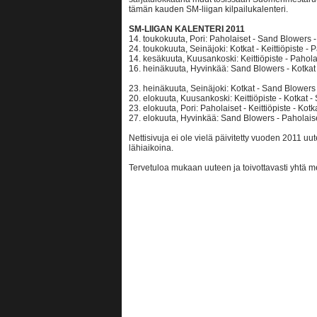
tämän kauden SM-liigan kilpailukalenteri.
SM-LIIGAN KALENTERI 2011
14. toukokuuta, Pori: Paholaiset - Sand Blowers - K
24. toukokuuta, Seinäjoki: Kotkat - Keittiöpiste -
14. kesäkuuta, Kuusankoski: Keittiöpiste - Pahola
16. heinäkuuta, Hyvinkää: Sand Blowers - Kotkat -
23. heinäkuuta, Seinäjoki: Kotkat - Sand Blowers -
20. elokuuta, Kuusankoski: Keittiöpiste - Kotkat 
23. elokuuta, Pori: Paholaiset - Keittiöpiste - Kot
27. elokuuta, Hyvinkää: Sand Blowers - Paholaiset 
Nettisivuja ei ole vielä päivitetty vuoden 2011 uu
lähiaikoina.
Tervetuloa mukaan uuteen ja toivottavasti yhtä 