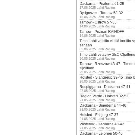
Dackarna - Piraterna 61-29
17.06.2025 Lahti Racing
Bydgoszcz - Tarnow 58-32
15.06.2025 Lahti Racing
Tarnow - Ostrow 57-33
14.06.2025 Lahti Racing
Tarnow - Poznan RAINOFF
14.06.2025 Lahti Racing
Timo Lahti valittiin villillä kortil
sarjaan
05.06.2025 Lahti Racing
Timo Lahti vetäytyy SEC Challen
30.05.2025 Lahti Racing
Tarnow - Rzeszow 43-47 - Timon 
sijoiltaan
29.05.2025 Lahti Racing
Holsted - Slangerup 39-45 Timo l
28.05.2025 Lahti Racing
Rospiggarna - Dackarna 47-41
27.05.2025 Lahti Racing
Region Varde - Holsted 32-52
21.05.2025 Lahti Racing
Dackarna - Smederna 44-46
21.05.2025 Lahti Racing
Holsted - Esbjerg 47-37
21.05.2025 Lahti Racing
Västervik - Dackarna 48-42
21.05.2025 Lahti Racing
Dackarna - Lejonen 50-40