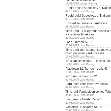
Fanituotteita saatavilla
19.03.2026 Vuolas Racing
Ruotsi neljäs Speedway of Nation
04.10.2025 Lahti Racing
Ruotsi voitti Speedway of Nation
02.10.2025 Lahti Racing
Holstedille pronssia Tanskassa
26.09.2025 Lahti Racing
Timo Lahti 11:s legendaarisessa 
Kypärässä Tshekissä
21.09.2025 Lahti Racing
Lodz - Tarnow 57-33
20.09.2025 Lahti Racing
Timo Lahti ajoi hopeaa speedway
osakilpailussa Pardubicessa
19.09.2025 Lahti Racing
Tanskan semifinaali - Holsted jatk
17.09.2025 Lahti Racing
Playdown 1/2 Tarnow - Lodz 43-4
15.09.2025 Lahti Racing
Poznan - Tarnow 58-32
07.09.2025 Lahti Racing
Pardubice voitti myös Prahassa
04.09.2025 Lahti Racing
Timo johti Pardubicen voittoo Tshe
04.09.2025 Lahti Racing
Slangerup - Holsted 57-27
27.08.2025 Lahti Racing
Västervik - Dackarna 54-36
26.08.2025 Lahti Racing