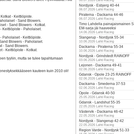
06.07.2026 Lahti Racing
Nordjysk - Esbjerg 40-44
06.07.2026 Lahti Racing
Piraterna - Dackarna 44-46
otkat - Keittiöpiste.
06.07.2026 Lahti Racing
 Paholaiset - Sand Blowers.
Timo Lahdella painajaismainen
iset - Sand Blowers - Kotkat.
EM-sarja jäi haaveeksi
 Keittiöpiste - Paholaiset.
14.06.2026 Lahti Racing
 Paholaiset - Keittiöpiste.
Slangerup - Nordjysk 55-34
- Sand Blowers - Paholaiset.
10.06.2026 Lahti Racing
kat - Sand Blowers.
Dackarna - Piraterna 55-34
- Keittiöpiste - Kotkat.
10.06.2026 Lahti Racing
Nordjysk - Grindstedt RAINOFF
teen tyyliin, mutta se tulee tapahtumaan
03.06.2026 Lahti Racing
Lejonen - Dackarna 49-41
02.06.2026 Lahti Racing
menestyksekkääseen kauteen kuin 2010 oli!
Gdansk - Opole 23-25 RAINOFF
02.06.2026 Lahti Racing
Dackarna - Smederna 37-53
02.06.2026 Lahti Racing
Opole - Gdansk 40-50
25.05.2026 Lahti Racing
Gdansk - Landshut 55-35
22.05.2026 Lahti Racing
Västervik - Dackarna 46-42
22.05.2026 Lahti Racing
Nordjysk - Slangerup 42-42
22.05.2026 Lahti Racing
Region Varde - Nordjysk 51-33