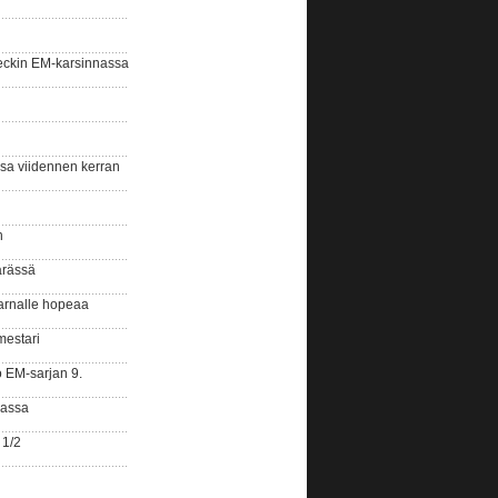
eckin EM-karsinnassa
ssa viidennen kerran
n
ärässä
arnalle hopeaa
mestari
o EM-sarjan 9.
gassa
 1/2