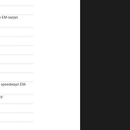
n EM-sarjan
lle speedwayn EM-
FF