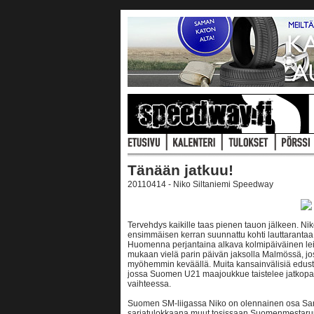
Tänään jatkuu!
20110414 - Niko Siltaniemi Speedway
Tervehdys kaikille taas pienen tauon jälkeen. Ni
ensimmäisen kerran suunnattu kohti lauttarantaa ja
Huomenna perjantaina alkava kolmipäiväinen leir
mukaan vielä parin päivän jaksolla Malmössä, j
myöhemmin keväällä. Muita kansainvälisiä edust
jossa Suomen U21 maajoukkue taistelee jatkopa
vaihteessa.
Suomen SM-liigassa Niko on olennainen osa San
sarjatulokkaana muut tosissaan Suomenmestaruud