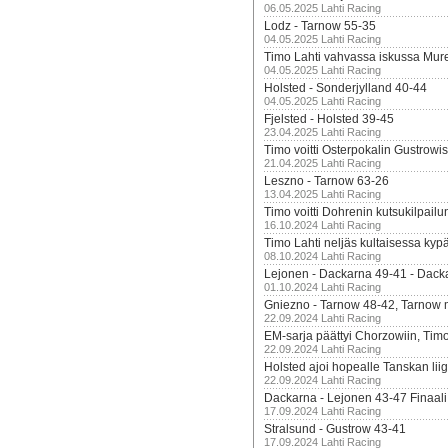
06.05.2025 Lahti Racing
Lodz - Tarnow 55-35
04.05.2025 Lahti Racing
Timo Lahti vahvassa iskussa Mur
04.05.2025 Lahti Racing
Holsted - Sonderjylland 40-44
04.05.2025 Lahti Racing
Fjelsted - Holsted 39-45
23.04.2025 Lahti Racing
Timo voitti Osterpokalin Gustrowi
21.04.2025 Lahti Racing
Leszno - Tarnow 63-26
13.04.2025 Lahti Racing
Timo voitti Dohrenin kutsukilpailu
16.10.2024 Lahti Racing
Timo Lahti neljäs kultaisessa kyp
08.10.2024 Lahti Racing
Lejonen - Dackarna 49-41 - Dack
01.10.2024 Lahti Racing
Gniezno - Tarnow 48-42, Tarnow 
22.09.2024 Lahti Racing
EM-sarja päättyi Chorzowiin, Tim
22.09.2024 Lahti Racing
Holsted ajoi hopealle Tanskan lii
22.09.2024 Lahti Racing
Dackarna - Lejonen 43-47 Finaali
17.09.2024 Lahti Racing
Stralsund - Gustrow 43-41
17.09.2024 Lahti Racing