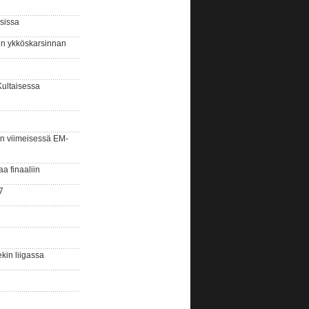
sissa
sin ykköskarsinnan
Kultaisessa
n viimeisessä EM-
aa finaaliin
7
kin liigassa