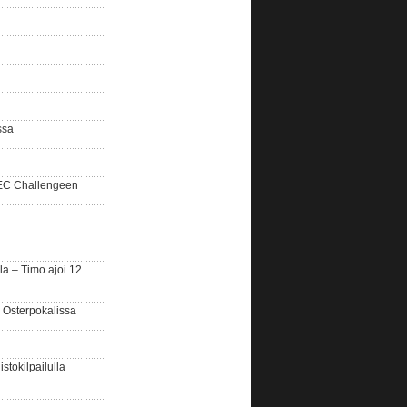
ssa
SEC Challengeen
la – Timo ajoi 12
 Osterpokalissa
stokilpailulla