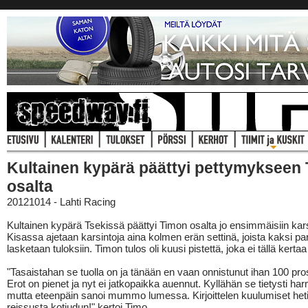
Kultainen kypärä päättyi pettymykseen
osalta
20121014 - Lahti Racing
Kultainen kypärä Tsekissä päättyi Timon osalta jo ensimmäisiin kars
Kisassa ajetaan karsintoja aina kolmen erän settinä, joista kaksi pa
lasketaan tuloksiin. Timon tulos oli kuusi pistettä, joka ei tällä kertaa 
"Tasaistahan se tuolla on ja tänään en vaan onnistunut ihan 100 pros
Erot on pienet ja nyt ei jatkopaikka auennut. Kyllähän se tietysti har
mutta eteenpäin sanoi mummo lumessa. Kirjoittelen kuulumiset het
reissusta kotiudun!" kertoi Timo.