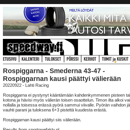
Rospiggarna - Smederna 43-47 -
Rospiggarnan kausi päättyi välierään
20220922 - Lahti Racing
Rospiggarna ei pystynyt kääntämään kahdenkymmenen pisteen t
kotona ja hävisi myös välierän toisen osaottelun. Timon ilta alkoi vai
nollalla ja toisessa erässä pyörä sammui viivalle. Pyörän vaihdon j
vauhti parani ja tuloksena 6+3 pistettä kuudesta erästä.
Rospiggarnan kausi päättyi siis välierään.
Results from sportowefakty.pl