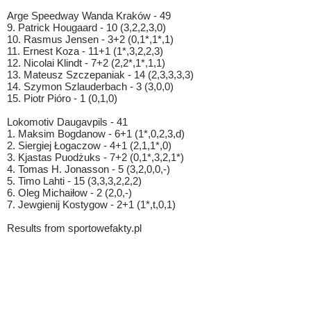
Arge Speedway Wanda Kraków - 49
9. Patrick Hougaard - 10 (3,2,2,3,0)
10. Rasmus Jensen - 3+2 (0,1*,1*,1)
11. Ernest Koza - 11+1 (1*,3,2,2,3)
12. Nicolai Klindt - 7+2 (2,2*,1*,1,1)
13. Mateusz Szczepaniak - 14 (2,3,3,3,3)
14. Szymon Szlauderbach - 3 (3,0,0)
15. Piotr Pióro - 1 (0,1,0)
Lokomotiv Daugavpils - 41
1. Maksim Bogdanow - 6+1 (1*,0,2,3,d)
2. Siergiej Łogaczow - 4+1 (2,1,1*,0)
3. Kjastas Puodżuks - 7+2 (0,1*,3,2,1*)
4. Tomas H. Jonasson - 5 (3,2,0,0,-)
5. Timo Lahti - 15 (3,3,3,2,2,2)
6. Oleg Michaiłow - 2 (2,0,-)
7. Jewgienij Kostygow - 2+1 (1*,t,0,1)
Results from sportowefakty.pl