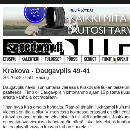
Krakova - Daugavpils 49-41
20170528 - Lahti Racing
Daugavpils hävisi sunnuntaina vieraissa Krakovalle tiukan taistelun
päätteeksi. Timo oli Daugavpilsin johtohahmo ajaen 15 pistettä kuu
erästä vanhalla kotiradallaan.
"Ihan hyvä kisa omalta kohdalta. Rata oli tänään liukkaampi kuin mi
yleensä on täällä ollut. Viimeisessä kolmessa erässäni en ollut enää
riittävän nopea, mutta onneksi pisteitä tuli siitä huolimatta. Joukk
on pystyttävä vieraissa kääntämään nämä tiukat taistelut pikkuhiljaa
tai ero playoff-viivaan kasvaa turhan suureksi."