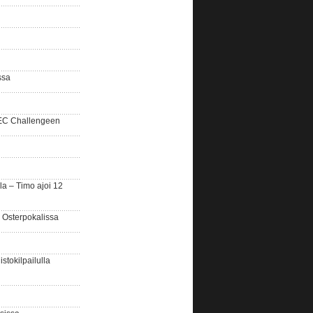
ssa
SEC Challengeen
la – Timo ajoi 12
 Osterpokalissa
stokilpailulla