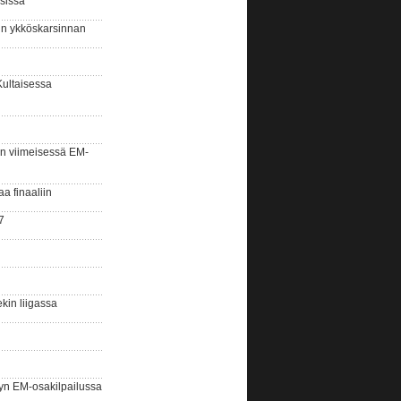
sissa
sin ykköskarsinnan
Kultaisessa
n viimeisessä EM-
aa finaaliin
7
kin liigassa
yn EM-osakilpailussa