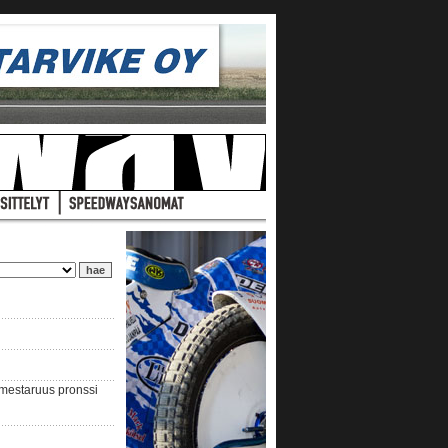
nmestaruus pronssi