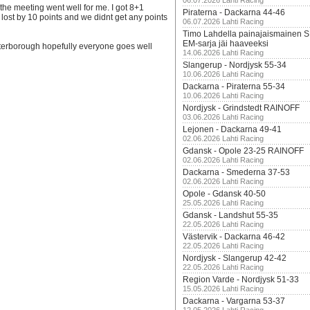
06.07.2026 Lahti Racing
he meeting went well for me. I got 8+1
Piraterna - Dackarna 44-46
m lost by 10 points and we didnt get any points
06.07.2026 Lahti Racing
Timo Lahdella painajaismainen
EM-sarja jäi haaveeksi
terborough hopefully everyone goes well
14.06.2026 Lahti Racing
Slangerup - Nordjysk 55-34
10.06.2026 Lahti Racing
Dackarna - Piraterna 55-34
10.06.2026 Lahti Racing
Nordjysk - Grindstedt RAINOFF
03.06.2026 Lahti Racing
Lejonen - Dackarna 49-41
02.06.2026 Lahti Racing
Gdansk - Opole 23-25 RAINOFF
02.06.2026 Lahti Racing
Dackarna - Smederna 37-53
02.06.2026 Lahti Racing
Opole - Gdansk 40-50
25.05.2026 Lahti Racing
Gdansk - Landshut 55-35
22.05.2026 Lahti Racing
Västervik - Dackarna 46-42
22.05.2026 Lahti Racing
Nordjysk - Slangerup 42-42
22.05.2026 Lahti Racing
Region Varde - Nordjysk 51-33
15.05.2026 Lahti Racing
Dackarna - Vargarna 53-37