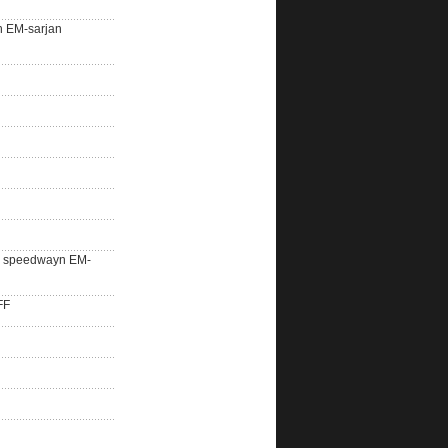
n EM-sarjan
lle speedwayn EM-
FF