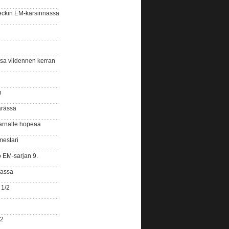
eckin EM-karsinnassa
ssa viidennen kerran
n
ärässä
arnalle hopeaa
mestari
o EM-sarjan 9.
gassa
 1/2
/2