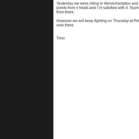
Yesterday we were riding in Wolverhampton and t
points from 4 heats and I´m satisfied with it. Tea
from there.
However we will keep fighting on Thursday at Pe
over there.
Timo