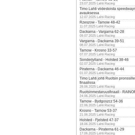
23.07.2025 Lahti Racing
Timo Lahti viidestoista speedway
avauksessa
12.07.2025 Lahti Racing
Rzeszow - Tarnow 48-42
11.07.2025 Lahti Racing
Dackarna - Vargarna 62-28
09.07.2025 Lahti Racing
Vargarna - Dackarna 39-51
08.07.2025 Lahti Racing
Tarnow - Krosno 33-57
07.07.2025 Lahti Racing
Sonderjylland - Holsted 38-46
02.07.2025 Lahti Racing
Piraterna - Dackarna 46-44
01.07.2025 Lahti Racing
Timo Lahti johti Ruotsin pronssi
finaalissa
28.06.2025 Lahti Racing
Ruotsinmestaruusfinaali - RAINO
24.06.2025 Lahti Racing
Tarnow - Bydgoszcz 54-36
22.06.2025 Lahti Racing
Krosno - Tarnow 53-37
21.06.2025 Lahti Racing
Holsted - Fjelsted 47-37
18.06.2025 Lahti Racing
Dackarna - Piraterna 61-29
17.06.2025 Lahti Racing