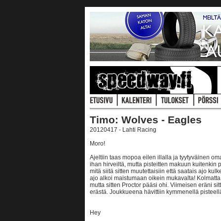
Timo: Wolves - Eagles
20120417 - Lahti Racing
Moro!
Ajeltiin taas mopoa eilen illalla ja tyytyväinen om
ihan hirveiltä, mutta pisteitten makuun kuitenkin 
mitä siitä sitten muutettaisiin että saatais ajo k
ajo alkoi maistumaan oikein mukavalta! Kolmatta e
mutta sitten Proctor pääsi ohi. Viimeisen eräni sit
erästä. Joukkueena hävittiin kymmenellä pisteellä j
Hey