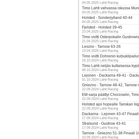
04.05.2025 Lahti Racing
Timo Lahti vahvassa iskussa Mur
04.05.2025 Lahti Racing
Holsted - Sonderjylland 40-44
04.05.2025 Lahti Racing
Fjelsted - Holsted 39-45
23.04.2025 Lahti Racing
Timo voitti Osterpokalin Gustrowi
21.04.2025 Lahti Racing
Leszno - Tarnow 63-26
13.04.2025 Lahti Racing
Timo voitti Dohrenin kutsukilpailu
16.10.2024 Lahti Racing
Timo Lahti neljäs kultaisessa kyp
08.10.2024 Lahti Racing
Lejonen - Dackarna 49-41 - Dack
01.10.2024 Lahti Racing
Gniezno - Tarnow 48-42, Tarnow 
22.09.2024 Lahti Racing
EM-sarja päättyi Chorzowiin, Tim
22.09.2024 Lahti Racing
Holsted ajoi hopealle Tanskan lii
22.09.2024 Lahti Racing
Dackarna - Lejonen 43-47 Finaali
17.09.2024 Lahti Racing
Stralsund - Gustrow 43-41
17.09.2024 Lahti Racing
Tarnow - Gniezno 51-38 Finaali 1
10.09.2024 Lahti Racing