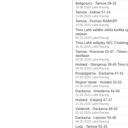
Bydgoszcz - Tarnow 58-32
15.06.2025 Lahti Racing
Tarnow - Ostrow 57-33
14.06.2025 Lahti Racing
Tarnow - Poznan RAINOFF
14.06.2025 Lahti Racing
Timo Lahti valittiin villillä kortil
sarjaan
05.06.2025 Lahti Racing
Timo Lahti vetäytyy SEC Challen
30.05.2025 Lahti Racing
Tarnow - Rzeszow 43-47 - Timon 
sijoiltaan
29.05.2025 Lahti Racing
Holsted - Slangerup 39-45 Timo l
28.05.2025 Lahti Racing
Rospiggarna - Dackarna 47-41
27.05.2025 Lahti Racing
Region Varde - Holsted 32-52
21.05.2025 Lahti Racing
Dackarna - Smederna 44-46
21.05.2025 Lahti Racing
Holsted - Esbjerg 47-37
21.05.2025 Lahti Racing
Västervik - Dackarna 48-42
21.05.2025 Lahti Racing
Dackarna - Lejonen 50-40
06.05.2025 Lahti Racing
Lodz - Tarnow 55-35