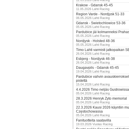
12.05.2026 Lahti Racing
Krakow - Gdansk 45-45
11.05.2026 Lahti Racing
Region Varde - Nordjysk 51-33
06.05.2026 Lahti Racing
Gdansk - Swietochlowice 53-36
05.05.2026 Lahti Racing
Pardubice jäi kolmanneksi Praha
05.05.2026 Lahti Racing
Nordjysk - Holsted 48-36
05.05.2026 Lahti Racing
Timo Lahti varmisti jatkopaikan 
26.04.2026 Lahti Racing
Esbjerg - Nordjysk 46-38
26.04.2026 Lahti Racing
Daugavpils - Gdansk 45-45
19.04.2026 Lahti Racing
Pardubice vahvin avauskierroksel
pistettä
15.04.2026 Lahti Racing
4.4.2026 Timo neljäs Gustrowissa
05.04.2026 Lahti Racing
28.3.2026 Henryk Zyto memorial
05.04.2026 Lahti Racing
22.3.2026 Kausi 2026 käyntiin mui
Częstochowassa
05.04.2026 Lahti Racing
Fanituotteita saatavilla
19.03.2026 Vuolas Racing