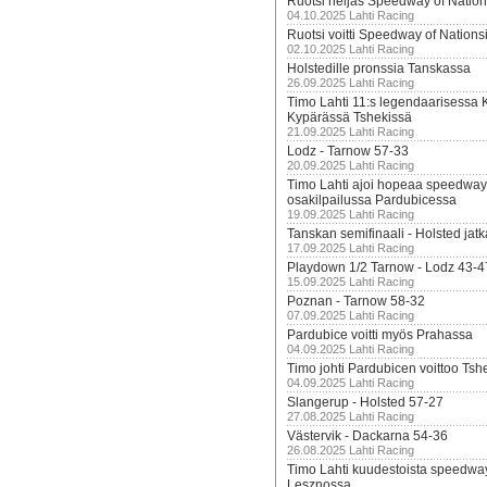
Ruotsi neljäs Speedway of Nation
04.10.2025 Lahti Racing
Ruotsi voitti Speedway of Nation
02.10.2025 Lahti Racing
Holstedille pronssia Tanskassa
26.09.2025 Lahti Racing
Timo Lahti 11:s legendaarisessa 
Kypärässä Tshekissä
21.09.2025 Lahti Racing
Lodz - Tarnow 57-33
20.09.2025 Lahti Racing
Timo Lahti ajoi hopeaa speedway
osakilpailussa Pardubicessa
19.09.2025 Lahti Racing
Tanskan semifinaali - Holsted jatk
17.09.2025 Lahti Racing
Playdown 1/2 Tarnow - Lodz 43-4
15.09.2025 Lahti Racing
Poznan - Tarnow 58-32
07.09.2025 Lahti Racing
Pardubice voitti myös Prahassa
04.09.2025 Lahti Racing
Timo johti Pardubicen voittoo Tshe
04.09.2025 Lahti Racing
Slangerup - Holsted 57-27
27.08.2025 Lahti Racing
Västervik - Dackarna 54-36
26.08.2025 Lahti Racing
Timo Lahti kuudestoista speedwa
Lesznossa