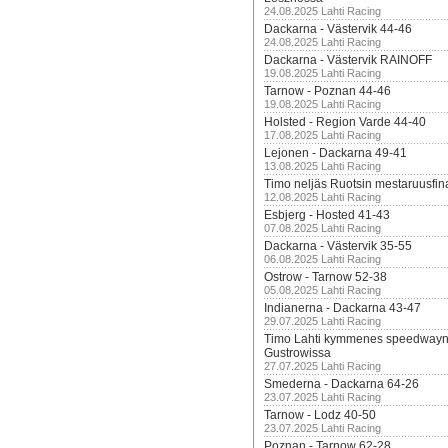
24.08.2025 Lahti Racing
Dackarna - Västervik 44-46
24.08.2025 Lahti Racing
Dackarna - Västervik RAINOFF
19.08.2025 Lahti Racing
Tarnow - Poznan 44-46
19.08.2025 Lahti Racing
Holsted - Region Varde 44-40
17.08.2025 Lahti Racing
Lejonen - Dackarna 49-41
13.08.2025 Lahti Racing
Timo neljäs Ruotsin mestaruusfin
12.08.2025 Lahti Racing
Esbjerg - Hosted 41-43
07.08.2025 Lahti Racing
Dackarna - Västervik 35-55
06.08.2025 Lahti Racing
Ostrow - Tarnow 52-38
05.08.2025 Lahti Racing
Indianerna - Dackarna 43-47
29.07.2025 Lahti Racing
Timo Lahti kymmenes speedwayn 
Gustrowissa
27.07.2025 Lahti Racing
Smederna - Dackarna 64-26
23.07.2025 Lahti Racing
Tarnow - Lodz 40-50
23.07.2025 Lahti Racing
Poznan - Tarnow 62-28