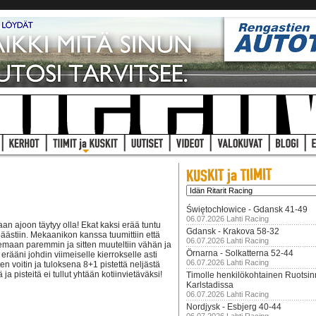
Świętochłowice - Gdansk 41-49
06.07.2026 Lahti Racing
aan ajoon täytyy olla! Ekat kaksi erää tuntu
Gdansk - Krakova 58-32
päästiin. Mekaanikon kanssa tuumittiin että
06.07.2026 Lahti Racing
ulkemaan paremmin ja sitten muuteltiin vähän ja
Örnarna - Solkatterna 52-44
rääni johdin viimeiselle kierrokselle asti
06.07.2026 Lahti Racing
ten voitin ja tuloksena 8+1 pistettä neljästä
a pisteitä ei tullut yhtään kotiinvietäväksi!
Timolle henkilökohtainen Ruotsi
Karlstadissa
06.07.2026 Lahti Racing
Nordjysk - Esbjerg 40-44