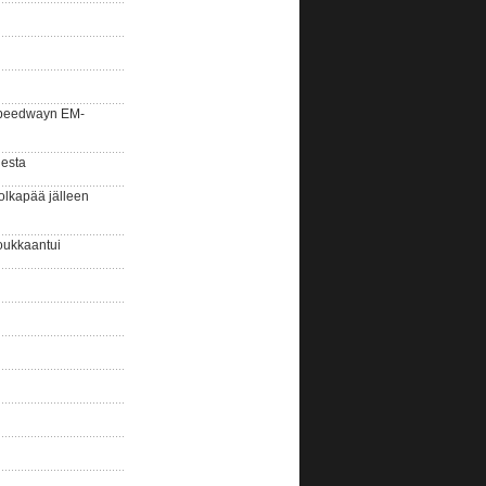
la speedwayn EM-
gesta
olkapää jälleen
oukkaantui