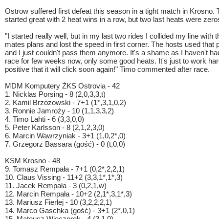
Ostrow suffered first defeat this season in a tight match in Krosno.
started great with 2 heat wins in a row, but two last heats were zero
"I started really well, but in my last two rides I collided my line with
mates plans and lost the speed in first corner. The hosts used that p
and I just couldn't pass them anymore. It's a shame as I haven't ha
race for few weeks now, only some good heats. It's just to work ha
positive that it will click soon again!" Timo commented after race.
MDM Komputery ŻKS Ostrovia - 42
1. Nicklas Porsing - 8 (2,0,3,3,t)
2. Kamil Brzozowski - 7+1 (1*,3,1,0,2)
3. Ronnie Jamroży - 10 (1,1,3,3,2)
4. Timo Lahti - 6 (3,3,0,0)
5. Peter Karlsson - 8 (2,1,2,3,0)
6. Marcin Wawrzyniak - 3+1 (1,0,2*,0)
7. Grzegorz Bassara (gość) - 0 (t,0,0)
KSM Krosno - 48
9. Tomasz Rempała - 7+1 (0,2*,2,2,1)
10. Claus Vissing - 11+2 (3,3,1*,1*,3)
11. Jacek Rempała - 3 (0,2,1,w)
12. Marcin Rempała - 10+2 (2,1*,3,1*,3)
13. Mariusz Fierlej - 10 (3,2,2,2,1)
14. Marco Gaschka (gość) - 3+1 (2*,0,1)
15. Mateusz Wieczorek - 4 (3,1,0)