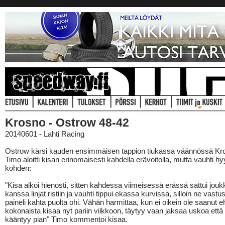
Krosno - Ostrow 48-42
20140601 - Lahti Racing
Ostrow kärsi kauden ensimmäisen tappion tiukassa väännössä Kr
Timo aloitti kisan erinomaisesti kahdella erävoitolla, mutta vauhti hy
kohden:
"Kisa alkoi hienosti, sitten kahdessa viimeisessä erässä sattui jou
kanssa linjat ristiin ja vauhti tippui ekassa kurvissa, silloin ne vastus
paineli kahta puolta ohi. Vähän harmittaa, kun ei oikein ole saanut e
kokonaista kisaa nyt pariin viikkoon, täytyy vaan jaksaa uskoa että 
kääntyy pian" Timo kommentoi kisaa.