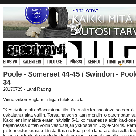
Poole - Somerset 44-45 / Swindon - Pool
34
20170729 - Lahti Racing
Viime viikon Englannin liigan tulokset alla.
"Keskiviikko oli epäonnistunut ilta. Rata oli aika haastava sateen jälj
uskaltanut ajaa valliin. Torstaina sen sijaan mentiin jo parempaan s
Kaksi ensimmäistä erääni hävittiin 5-1, kolmannessa ajoin kakkose
neljännessä sitten voitin vastustajan ykkösparin Doyle-Morris. Par
pistemiesten erässä 15 starttasin ulkoa ja olin lähellä ehtiä sieltä ke
Kaveri sai kuitenkin vedettyä luukun kiinni ja minut seinälle ja se meni