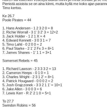
Pienistä asioista se on aina kiinni, mutta kyllä me koko ajan parann
Timo kertoo.
Ke 26.7
Poole Pirates = 44
1. Hans Andersen - 1 2 3 2 0 = 8
2. Richie Worrall - 3 1' 3 2' 3 = 12+2
3. Jack Holder - 1 2 1 X = 4
4. Edward Kennett - 3 0 3 1 = 7
5. Timo Lahti - 0 2 0 0 = 2
6. Paul Starke - 2 1' 2 Fx 3 = 8+1
7. James Shanes - 1' 1 1 = 3+1
Somerset Rebels = 45
1. Richard Lawson - 2 3 3 3 2 = 13
2. Cameron Heeps - 0 1 0 = 1
3. Charles Wright - 2 3 1 2' = 8+1
4. Patrick Hougaard - 0 0 0 2 = 2
5. Josh Grajczonek - 3 3 2 1 1' = 10+1
6. Jake Allen - 3 0 0 3 = 6
7. Lewis Kerr - R 2' 2 1 0 = 5+1
To 27.7
Swindon Robins = 56