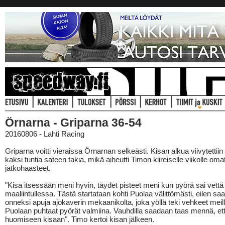
Örnarna - Griparna 36-54
20160806 - Lahti Racing
Griparna voitti vieraissa Örnarnan selkeästi. Kisan alkua viivytettiin
kaksi tuntia sateen takia, mikä aiheutti Timon kiireiselle viikolle oma
jatkohaasteet.
"Kisa itsessään meni hyvin, täydet pisteet meni kun pyörä sai vettä 
maaliintullessa. Tästä startataan kohti Puolaa välittömästi, eilen saat
onneksi apuja ajokaverin mekaanikolta, joka yöllä teki vehkeet meill
Puolaan puhtaat pyörät valmiina. Vauhdilla saadaan taas mennä, ett
huomiseen kisaan". Timo kertoi kisan jälkeen.