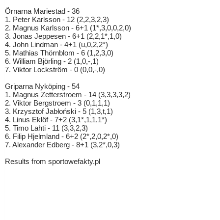
Örnarna Mariestad - 36
1. Peter Karlsson - 12 (2,2,3,2,3)
2. Magnus Karlsson - 6+1 (1*,3,0,0,2,0)
3. Jonas Jeppesen - 6+1 (2,2,1*,1,0)
4. John Lindman - 4+1 (u,0,2,2*)
5. Mathias Thörnblom - 6 (1,2,3,0)
6. William Björling - 2 (1,0,-,1)
7. Viktor Lockström - 0 (0,0,-,0)
Griparna Nyköping - 54
1. Magnus Zetterstroem - 14 (3,3,3,3,2)
2. Viktor Bergstroem - 3 (0,1,1,1)
3. Krzysztof Jabłoński - 5 (1,3,t,1)
4. Linus Eklöf - 7+2 (3,1*,1,1,1*)
5. Timo Lahti - 11 (3,3,2,3)
6. Filip Hjelmland - 6+2 (2*,2,0,2*,0)
7. Alexander Edberg - 8+1 (3,2*,0,3)
Results from sportowefakty.pl