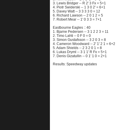
3. Lewis Bridger -- R 2' 3 Fx = 5+1
4. Piotr Swiderski -- 1 3 0 2' = 6+1
5. Davey Watt -- 3 3 3 3 0 = 12
6. Richard Lawson -- 2 0 1 2 = 5
7. Robert Mear -- 1' 0 3 3 = 7+1
Eastbourne Eagles :: 40
1. Bjarne Pedersen -- 3 1 2 2 3 = 11
2. Timo Lahti -- 0 F 0 = 0
3. Simon Gustafsson -- 3 2 0 3 = 8
4. Cameron Woodward -- 2' 1' 2 1 = 6+2
5. Adam Shields -- 2 3 2 0 1 = 8
6. Lukas Dryml -- 3 1 1' R Fx = 5+1
7. Denis Gizatullin -- 0 1' 1 0 = 2+1
Results: Speedway updates