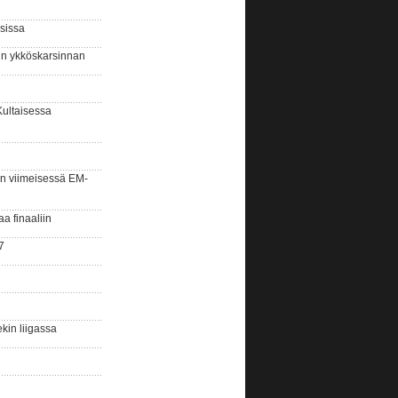
sissa
sin ykköskarsinnan
Kultaisessa
n viimeisessä EM-
aa finaaliin
7
kin liigassa