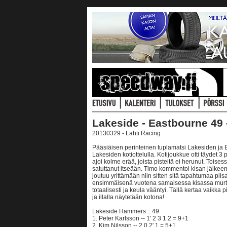
Lakeside - Eastbourne 49 
20130329 - Lahti Racing
Pääsiäisen perinteinen tuplamatsi Lakesiden ja E
Lakesiden kotiottelulla. Kotijoukkue otti täydet 3 
ajoi kolme erää, joista pisteitä ei herunut. Toise
satuttanut itseään. Timo kommentoi kisan jälkeen, 
joutuu yrittämään niin sitten sitä tapahtumaa piis
ensimmäisenä vuotena samaisessa kisassa murtui
totaalisesti ja keula vääntyi. Tällä kertaa vaikka p
ja illalla näytetään kotona!
Lakeside Hammers :: 49
1. Peter Karlsson -- 1' 2 3 1 2 = 9+1
2. Kim Nilsson -- 2 0 2' 1 = 5+1