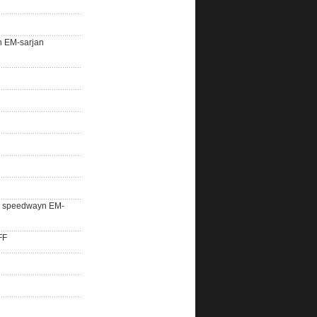
n EM-sarjan
lle speedwayn EM-
FF