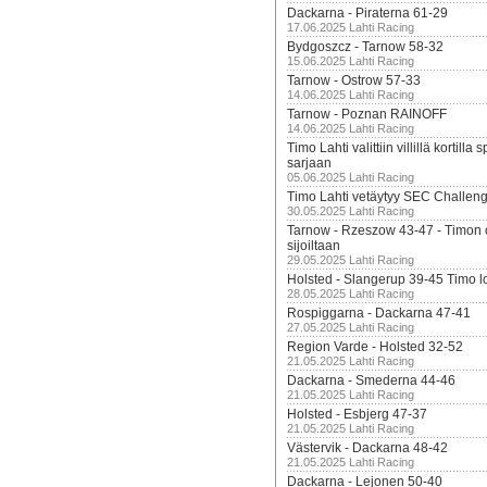
Dackarna - Piraterna 61-29
17.06.2025 Lahti Racing
Bydgoszcz - Tarnow 58-32
15.06.2025 Lahti Racing
Tarnow - Ostrow 57-33
14.06.2025 Lahti Racing
Tarnow - Poznan RAINOFF
14.06.2025 Lahti Racing
Timo Lahti valittiin villillä kortil
sarjaan
05.06.2025 Lahti Racing
Timo Lahti vetäytyy SEC Challen
30.05.2025 Lahti Racing
Tarnow - Rzeszow 43-47 - Timon 
sijoiltaan
29.05.2025 Lahti Racing
Holsted - Slangerup 39-45 Timo l
28.05.2025 Lahti Racing
Rospiggarna - Dackarna 47-41
27.05.2025 Lahti Racing
Region Varde - Holsted 32-52
21.05.2025 Lahti Racing
Dackarna - Smederna 44-46
21.05.2025 Lahti Racing
Holsted - Esbjerg 47-37
21.05.2025 Lahti Racing
Västervik - Dackarna 48-42
21.05.2025 Lahti Racing
Dackarna - Lejonen 50-40