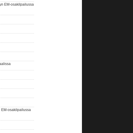
yn EM-osakilpailussa
aalissa
EM-osakilpailussa