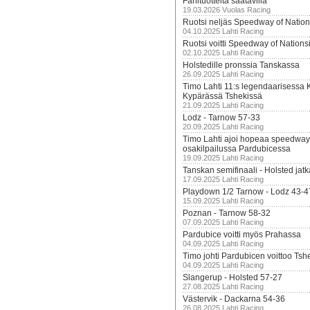
Fanituotteita saatavilla
19.03.2026 Vuolas Racing
Ruotsi neljäs Speedway of Nation
04.10.2025 Lahti Racing
Ruotsi voitti Speedway of Nation
02.10.2025 Lahti Racing
Holstedille pronssia Tanskassa
26.09.2025 Lahti Racing
Timo Lahti 11:s legendaarisessa 
Kypärässä Tshekissä
21.09.2025 Lahti Racing
Lodz - Tarnow 57-33
20.09.2025 Lahti Racing
Timo Lahti ajoi hopeaa speedway
osakilpailussa Pardubicessa
19.09.2025 Lahti Racing
Tanskan semifinaali - Holsted jatk
17.09.2025 Lahti Racing
Playdown 1/2 Tarnow - Lodz 43-4
15.09.2025 Lahti Racing
Poznan - Tarnow 58-32
07.09.2025 Lahti Racing
Pardubice voitti myös Prahassa
04.09.2025 Lahti Racing
Timo johti Pardubicen voittoo Tshe
04.09.2025 Lahti Racing
Slangerup - Holsted 57-27
27.08.2025 Lahti Racing
Västervik - Dackarna 54-36
26.08.2025 Lahti Racing