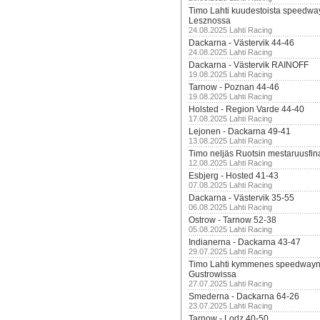
Timo Lahti kuudestoista speedwa
Lesznossa
24.08.2025 Lahti Racing
Dackarna - Västervik 44-46
24.08.2025 Lahti Racing
Dackarna - Västervik RAINOFF
19.08.2025 Lahti Racing
Tarnow - Poznan 44-46
19.08.2025 Lahti Racing
Holsted - Region Varde 44-40
17.08.2025 Lahti Racing
Lejonen - Dackarna 49-41
13.08.2025 Lahti Racing
Timo neljäs Ruotsin mestaruusfin
12.08.2025 Lahti Racing
Esbjerg - Hosted 41-43
07.08.2025 Lahti Racing
Dackarna - Västervik 35-55
06.08.2025 Lahti Racing
Ostrow - Tarnow 52-38
05.08.2025 Lahti Racing
Indianerna - Dackarna 43-47
29.07.2025 Lahti Racing
Timo Lahti kymmenes speedwayn 
Gustrowissa
27.07.2025 Lahti Racing
Smederna - Dackarna 64-26
23.07.2025 Lahti Racing
Tarnow - Lodz 40-50