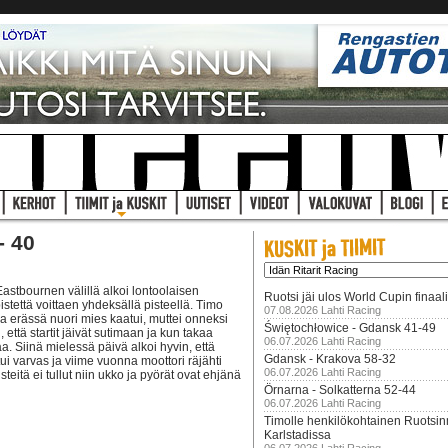
- 40
astbournen välillä alkoi lontoolaisen
Ruotsi jäi ulos World Cupin finaal
pistettä voittaen yhdeksällä pisteellä. Timo
07.08.2026 Lahti Racing
ssa erässä nuori mies kaatui, muttei onneksi
Świętochłowice - Gdansk 41-49
että startit jäivät sutimaan ja kun takaa
06.07.2026 Lahti Racing
aa. Siinä mielessä päivä alkoi hyvin, että
Gdansk - Krakova 58-32
 varvas ja viime vuonna moottori räjähti
06.07.2026 Lahti Racing
isteitä ei tullut niin ukko ja pyörät ovat ehjänä
Örnarna - Solkatterna 52-44
06.07.2026 Lahti Racing
Timolle henkilökohtainen Ruotsi
Karlstadissa