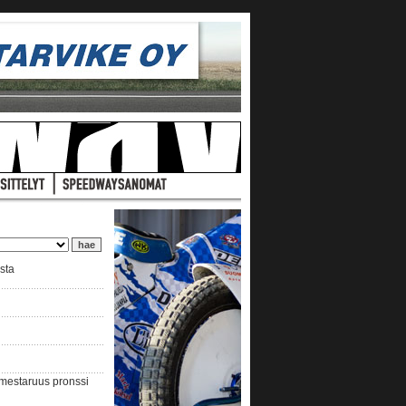
ista
nmestaruus pronssi