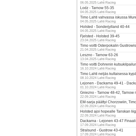
06.05.2025 Lahti Racing
Lodz - Tarnow 55-35
04.05.2025 Lahti Racing
Timo Lahti vahvassa iskussa Mur
04.05.2025 Lahti Racing
Holsted - Sonderjylland 40-44
04.05.2025 Lahti Racing
Fjelsted - Holsted 39-45
23.04.2025 Lahti Racing
Timo voitti Osterpokalin Gustrowi
21.04.2025 Lahti Racing
Leszno - Tarnow 63-26
13.04.2025 Lahti Racing
Timo voitti Dohrenin kutsukilpailu
16.10.2024 Lahti Racing
Timo Lahti neljäs kultaisessa kyp
08.10.2024 Lahti Racing
Lejonen - Dackarna 49-41 - Dack
01.10.2024 Lahti Racing
Gniezno - Tarnow 48-42, Tarnow 
22.09.2024 Lahti Racing
EM-sarja päättyi Chorzowiin, Tim
22.09.2024 Lahti Racing
Holsted ajoi hopealle Tanskan lii
22.09.2024 Lahti Racing
Dackarna - Lejonen 43-47 Finaali
17.09.2024 Lahti Racing
Stralsund - Gustrow 43-41
17.09.2024 Lahti Racing