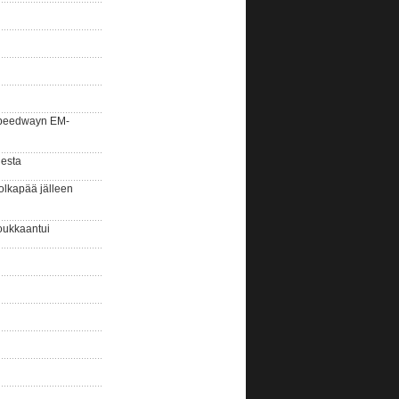
la speedwayn EM-
gesta
olkapää jälleen
oukkaantui