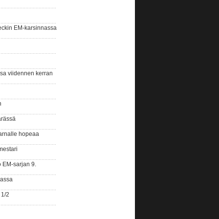
eckin EM-karsinnassa
ssa viidennen kerran
n
ärässä
arnalle hopeaa
mestari
o EM-sarjan 9.
gassa
 1/2