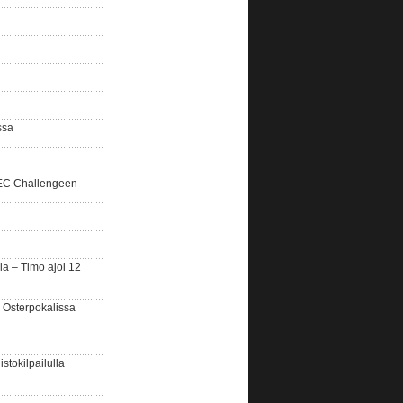
ssa
SEC Challengeen
la – Timo ajoi 12
 Osterpokalissa
stokilpailulla