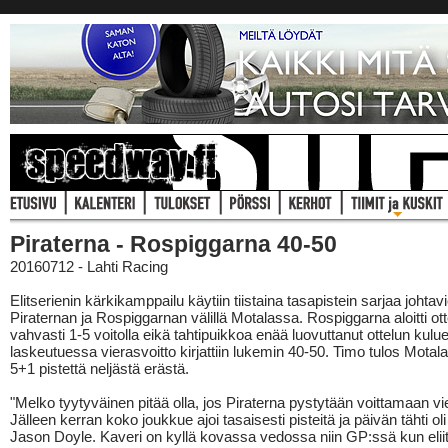
Piraterna - Rospiggarna 40-50
20160712 - Lahti Racing
Elitserienin kärkikamppailu käytiin tiistaina tasapistein sarjaa johtav
Piraternan ja Rospiggarnan välillä Motalassa. Rospiggarna aloitti ot
vahvasti 1-5 voitolla eikä tahtipuikkoa enää luovuttanut ottelun kul
laskeutuessa vierasvoitto kirjattiin lukemin 40-50. Timo tulos Motalan
5+1 pistettä neljästä erästä.
"Melko tyytyväinen pitää olla, jos Piraterna pystytään voittamaan vi
Jälleen kerran koko joukkue ajoi tasaisesti pisteitä ja päivän tähti oli 
Jason Doyle. Kaveri on kyllä kovassa vedossa niin GP:ssä kun eliit