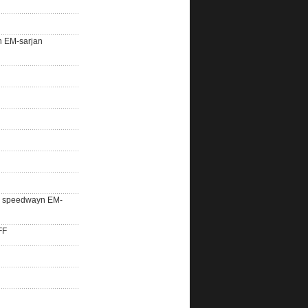
n EM-sarjan
lle speedwayn EM-
FF