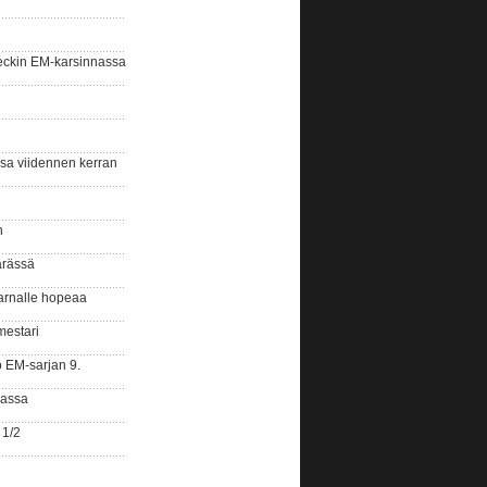
eckin EM-karsinnassa
ssa viidennen kerran
n
ärässä
arnalle hopeaa
mestari
o EM-sarjan 9.
gassa
 1/2