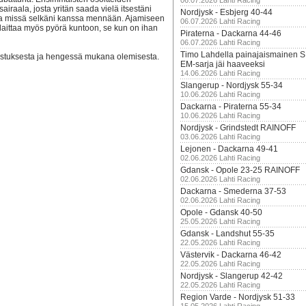
06.07.2026 Lahti Racing
raala, josta yritän saada vielä itsestäni
Nordjysk - Esbjerg 40-44
isia missä selkäni kanssa mennään. Ajamiseen
06.07.2026 Lahti Racing
 laittaa myös pyörä kuntoon, se kun on ihan
Piraterna - Dackarna 44-46
06.07.2026 Lahti Racing
Timo Lahdella painajaismainen
nnustuksesta ja hengessä mukana olemisesta.
EM-sarja jäi haaveeksi
14.06.2026 Lahti Racing
Slangerup - Nordjysk 55-34
10.06.2026 Lahti Racing
Dackarna - Piraterna 55-34
10.06.2026 Lahti Racing
Nordjysk - Grindstedt RAINOFF
03.06.2026 Lahti Racing
Lejonen - Dackarna 49-41
02.06.2026 Lahti Racing
Gdansk - Opole 23-25 RAINOFF
02.06.2026 Lahti Racing
Dackarna - Smederna 37-53
02.06.2026 Lahti Racing
Opole - Gdansk 40-50
25.05.2026 Lahti Racing
Gdansk - Landshut 55-35
22.05.2026 Lahti Racing
Västervik - Dackarna 46-42
22.05.2026 Lahti Racing
Nordjysk - Slangerup 42-42
22.05.2026 Lahti Racing
Region Varde - Nordjysk 51-33