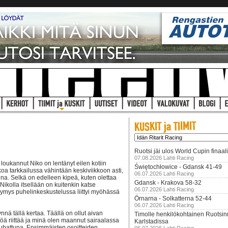
Ruotsi jäi ulos World Cupin finaal
07.08.2026 Lahti Racing
oukannut Niko on lentänyt eilen kotiin
Świętochłowice - Gdansk 41-49
a tarkkailussa vähintään keskiviikkoon asti,
06.07.2026 Lahti Racing
aina. Selkä on edelleen kipeä, kuten olettaa
Gdansk - Krakova 58-32
ikolla itsellään on kuitenkin katse
06.07.2026 Lahti Racing
symys puhelinkeskustelussa liittyi myöhässä
Örnarna - Solkatterna 52-44
06.07.2026 Lahti Racing
nä tällä kertaa. Täällä on ollut aivan
Timolle henkilökohtainen Ruotsi
pöä riittää ja minä olen maannut sairaalassa
Karlstadissa
 dubattuna. Ensimmäisten osoitteiden