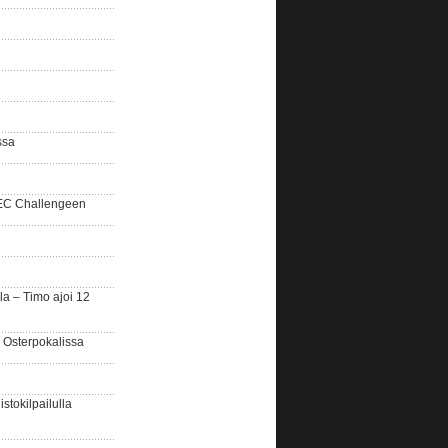
ssa
SEC Challengeen
la – Timo ajoi 12
 Osterpokalissa
stokilpailulla