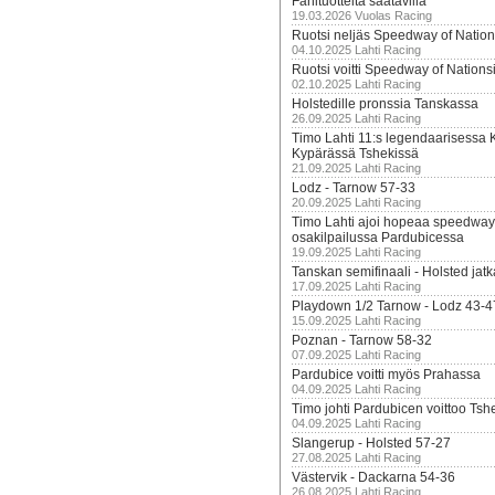
Fanituotteita saatavilla
19.03.2026 Vuolas Racing
Ruotsi neljäs Speedway of Nation
04.10.2025 Lahti Racing
Ruotsi voitti Speedway of Nation
02.10.2025 Lahti Racing
Holstedille pronssia Tanskassa
26.09.2025 Lahti Racing
Timo Lahti 11:s legendaarisessa 
Kypärässä Tshekissä
21.09.2025 Lahti Racing
Lodz - Tarnow 57-33
20.09.2025 Lahti Racing
Timo Lahti ajoi hopeaa speedway
osakilpailussa Pardubicessa
19.09.2025 Lahti Racing
Tanskan semifinaali - Holsted jatk
17.09.2025 Lahti Racing
Playdown 1/2 Tarnow - Lodz 43-4
15.09.2025 Lahti Racing
Poznan - Tarnow 58-32
07.09.2025 Lahti Racing
Pardubice voitti myös Prahassa
04.09.2025 Lahti Racing
Timo johti Pardubicen voittoo Tshe
04.09.2025 Lahti Racing
Slangerup - Holsted 57-27
27.08.2025 Lahti Racing
Västervik - Dackarna 54-36
26.08.2025 Lahti Racing