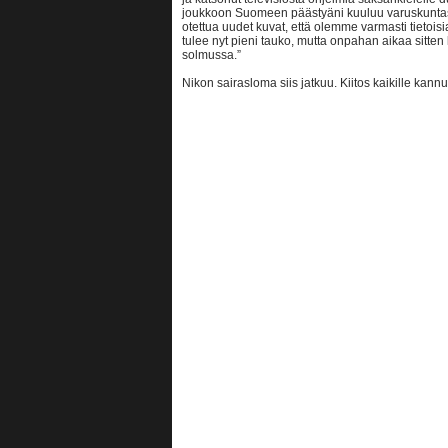
joukkoon Suomeen päästyäni kuuluu varuskuntasai
otettua uudet kuvat, että olemme varmasti tieto
tulee nyt pieni tauko, mutta onpahan aikaa sitten
solmussa.”
Nikon sairasloma siis jatkuu. Kiitos kaikille ka