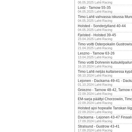
06.05.2025 Lahti Racing
Lodz - Tarnow 55-35
04.05.2025 Lahti Racing
Timo Lahti vahvassa iskussa Mur
04.05.2025 Lahti Racing
Holsted - Sonderjylland 40-44
04.05.2025 Lahti Racing
Fjelsted - Holsted 39-45
23.04.2025 Lahti Racing
Timo voitti Osterpokalin Gustrowi
21.04.2025 Lahti Racing
Leszno - Tarnow 63-26
13.04.2025 Lahti Racing
Timo voitti Dohrenin kutsukilpailu
16.10.2024 Lahti Racing
Timo Lahti neljäs kultaisessa kyp
08.10.2024 Lahti Racing
Lejonen - Dackarna 49-41 - Dack
01.10.2024 Lahti Racing
Gniezno - Tarnow 48-42, Tarnow 
22.09.2024 Lahti Racing
EM-sarja päättyi Chorzowiin, Tim
22.09.2024 Lahti Racing
Holsted ajoi hopealle Tanskan lii
22.09.2024 Lahti Racing
Dackarna - Lejonen 43-47 Finaali
17.09.2024 Lahti Racing
Stralsund - Gustrow 43-41
17.09.2024 Lahti Racing