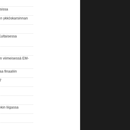
sissa
sin ykköskarsinnan
Kultaisessa
n viimeisessä EM-
aa finaaliin
7
kin liigassa