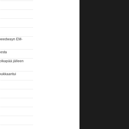
la speedwayn EM-
gesta
olkapää jälleen
oukkaantui