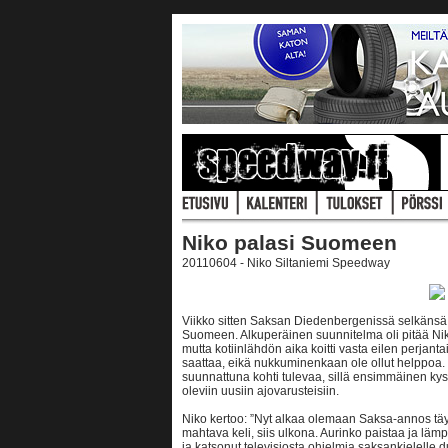
Niko palasi Suomeen
20110604 - Niko Siltaniemi Speedway
Viikko sitten Saksan Diedenbergenissä selkänsä l
Suomeen. Alkuperäinen suunnitelma oli pitää Niko
mutta kotiinlähdön aika koitti vasta eilen perjant
saattaa, eikä nukkuminenkaan ole ollut helppoa. N
suunnattuna kohti tulevaa, sillä ensimmäinen ky
oleviin uusiin ajovarusteisiin.
Niko kertoo: ”Nyt alkaa olemaan Saksa-annos täyn
mahtava keli, siis ulkona. Aurinko paistaa ja läm
ja katsonut televisiosta ohjelmia saksankielelle