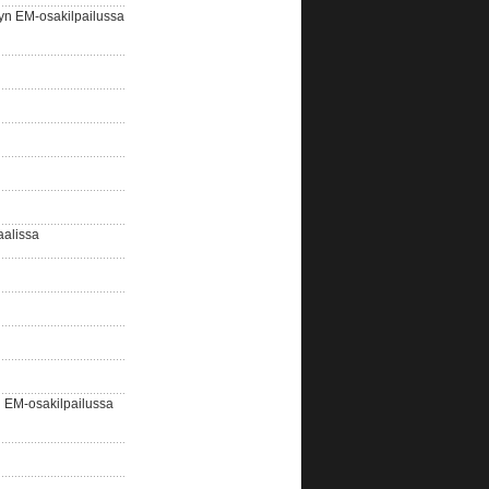
yn EM-osakilpailussa
aalissa
EM-osakilpailussa