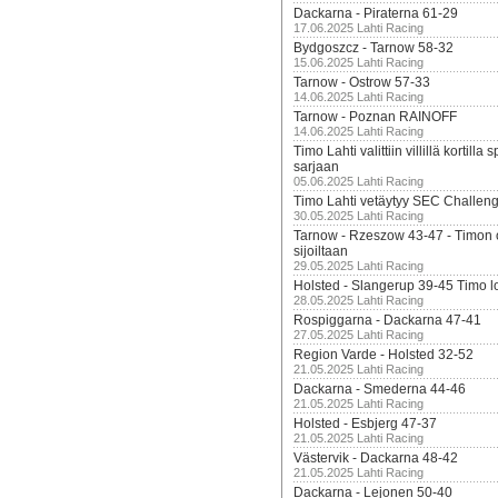
Dackarna - Piraterna 61-29
17.06.2025 Lahti Racing
Bydgoszcz - Tarnow 58-32
15.06.2025 Lahti Racing
Tarnow - Ostrow 57-33
14.06.2025 Lahti Racing
Tarnow - Poznan RAINOFF
14.06.2025 Lahti Racing
Timo Lahti valittiin villillä kortil
sarjaan
05.06.2025 Lahti Racing
Timo Lahti vetäytyy SEC Challen
30.05.2025 Lahti Racing
Tarnow - Rzeszow 43-47 - Timon 
sijoiltaan
29.05.2025 Lahti Racing
Holsted - Slangerup 39-45 Timo l
28.05.2025 Lahti Racing
Rospiggarna - Dackarna 47-41
27.05.2025 Lahti Racing
Region Varde - Holsted 32-52
21.05.2025 Lahti Racing
Dackarna - Smederna 44-46
21.05.2025 Lahti Racing
Holsted - Esbjerg 47-37
21.05.2025 Lahti Racing
Västervik - Dackarna 48-42
21.05.2025 Lahti Racing
Dackarna - Lejonen 50-40