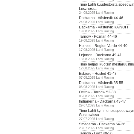
Timo Lahti kuudestoista speedwa
Lesznossa
24.08.2025 Lahti Racing
Dackarna - Västervik 44-46
24.08.2025 Lahti Racing
Dackarna - Västervik RAINOFF
19.08.2025 Lahti Racing
Tarnow - Poznan 44-46
19.08.2025 Lahti Racing
Holsted - Region Varde 44-40
17.08.2025 Lahti Racing
Lejonen - Dackarna 49-41
13.08.2025 Lahti Racing
Timo neljäs Ruotsin mestaruusfin
12.08.2025 Lahti Racing
Esbjerg - Hosted 41-43
07.08.2025 Lahti Racing
Dackarna - Västervik 35-55
06.08.2025 Lahti Racing
Ostrow - Tarnow 52-38
05.08.2025 Lahti Racing
Indianerna - Dackarna 43-47
29.07.2025 Lahti Racing
Timo Lahti kymmenes speedwayn 
Gustrowissa
27.07.2025 Lahti Racing
Smederna - Dackarna 64-26
23.07.2025 Lahti Racing
Tarnow - Lodz 40-50