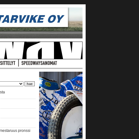
ista
nmestaruus pronssi