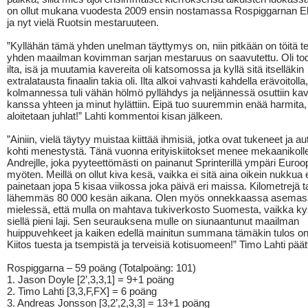
on ollut mukana vuodesta 2009 ensin nostamassa Rospiggarnan Eli
ja nyt vielä Ruotsin mestaruuteen.
”Kyllähän tämä yhden unelman täyttymys on, niin pitkään on töitä te
yhden maailman kovimman sarjan mestaruus on saavutettu. Oli tod
ilta, isä ja muutamia kavereita oli katsomossa ja kyllä sitä itselläkin
extralatausta finaalin takia oli. Ilta alkoi vahvasti kahdella erävoitolla,
kolmannessa tuli vähän hölmö pyllähdys ja neljännessä osuttiin kav
kanssa yhteen ja minut hylättiin. Eipä tuo suuremmin enää harmita,
aloitetaan juhlat!” Lahti kommentoi kisan jälkeen.
”Ainiin, vielä täytyy muistaa kiittää ihmisiä, jotka ovat tukeneet ja au
kohti menestystä. Tänä vuonna erityiskiitokset menee mekaanikoll
Andrejlle, joka pyyteettömästi on painanut Sprinterillä ympäri Euro
myöten. Meillä on ollut kiva kesä, vaikka ei sitä aina oikein nukkua 
painetaan jopa 5 kisaa viikossa joka päivä eri maissa. Kilometrejä ta
lähemmäs 80 000 kesän aikana. Olen myös onnekkaassa asemass
mielessä, että mulla on mahtava tukiverkosto Suomesta, vaikka k
siellä pieni laji. Sen seurauksena mulle on siunaantunut maailman
huippuvehkeet ja kaiken edellä mainitun summana tämäkin tulos on
Kiitos tuesta ja tsempistä ja terveisiä kotisuomeen!” Timo Lahti päät
Rospiggarna – 59 poäng (Totalpoäng: 101)
1. Jason Doyle [2’,3,3,1] = 9+1 poäng
2. Timo Lahti [3,3,F,FX] = 6 poäng
3. Andreas Jonsson [3,2’,2,3,3] = 13+1 poäng