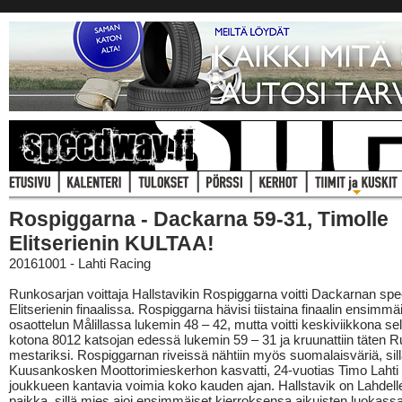
Rospiggarna - Dackarna 59-31, Timolle
Elitserienin KULTAA!
20161001 - Lahti Racing
Runkosarjan voittaja Hallstavikin Rospiggarna voitti Dackarnan s
Elitserienin finaalissa. Rospiggarna hävisi tiistaina finaalin ensimmä
osaottelun Målillassa lukemin 48 – 42, mutta voitti keskiviikkona se
kotona 8012 katsojan edessä lukemin 59 – 31 ja kruunattiin täten R
mestariksi. Rospiggarnan riveissä nähtiin myös suomalaisväriä, sil
Kuusankosken Moottorimieskerhon kasvatti, 24-vuotias Timo Lahti 
joukkueen kantavia voimia koko kauden ajan. Hallstavik on Lahdelle
paikka, sillä mies ajoi ensimmäiset kierroksensa aikuisten luokassa 