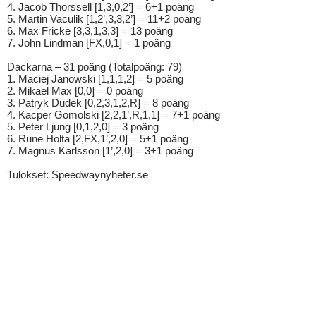
4. Jacob Thorssell [1,3,0,2’] = 6+1 poäng
5. Martin Vaculik [1,2’,3,3,2’] = 11+2 poäng
6. Max Fricke [3,3,1,3,3] = 13 poäng
7. John Lindman [FX,0,1] = 1 poäng
Dackarna – 31 poäng (Totalpoäng: 79)
1. Maciej Janowski [1,1,1,2] = 5 poäng
2. Mikael Max [0,0] = 0 poäng
3. Patryk Dudek [0,2,3,1,2,R] = 8 poäng
4. Kacper Gomolski [2,2,1’,R,1,1] = 7+1 poäng
5. Peter Ljung [0,1,2,0] = 3 poäng
6. Rune Holta [2,FX,1’,2,0] = 5+1 poäng
7. Magnus Karlsson [1’,2,0] = 3+1 poäng
Tulokset: Speedwaynyheter.se