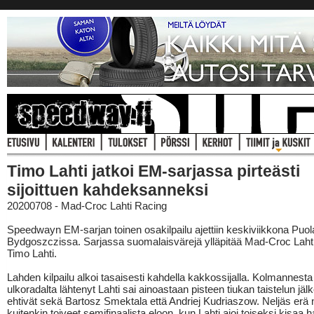
Timo Lahti jatkoi EM-sarjassa pirteästi
sijoittuen kahdeksanneksi
20200708 - Mad-Croc Lahti Racing
Speedwayn EM-sarjan toinen osakilpailu ajettiin keskiviikkona Puol
Bydgoszczissa. Sarjassa suomalaisvärejä ylläpitää Mad-Croc Laht
Timo Lahti.
Lahden kilpailu alkoi tasaisesti kahdella kakkossijalla. Kolmannesta
ulkoradalta lähtenyt Lahti sai ainoastaan pisteen tiukan taistelun jäl
ehtivät sekä Bartosz Smektala että Andriej Kudriaszow. Neljäs erä 
kuitenkin toiveet semifinaalista eloon, kun Lahti ajoi toiseksi kisaa h