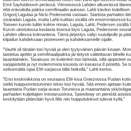
Emil Sayfutdinovin perässä. Viimeisessä Lahden alkuerässä tilanne 
että erävoitolla paikka semifinaaliin aukeasi. Lahti kävikin todellisen 
Grigorij Lagutaa ja Nicki Pederseniä vastaan. Startista parhaiten läh
sisäradan Laguta, mutta Lahti kuittasi sisältä ohi ensimmäisessä ku
Toiseen kurviin tultiin kolme rinnan, Laguta, Lahti, Pedersen sisältä 
Kurvin ulostulossa keulasta itsensä löysi Laguta, Pedersenin seura
Lahden ollessa kolmantena. Tämä järjestys säilyi ruutulipulle ja pää
kilpailun kahdeksaan pisteeseen ja kahdeksannelle sijalle.
”Vauhti oli tänään tosi hyvää ja olen tyytyväinen päivän kisaan. Mon
taistelua ajettiin ja semifinaalipaikka jäi tietysti valitettavan lähelle k
lauantainakin. Tasaisuus on kuitenkin tosi tärkeää, sillä ajopisteet 
sarjapisteitä ja nyt molemmista kisoista on kasassa 8 pistettä. Se t
seitsemättä sijaa EM-sarjassa tällä hetkellä.” Lahti kertoo.
”Ensi keskiviikkona on seuraava EM-kisa Gnieznossa Puolan kotira
sieltä huippuonnistuminen tekisi tosi hyvää. Sitä ennen ajetaan kuit
lauantaina Puolan sarja-avaus Torunissa ja maanantaina ykkösliiga
parhaiden kuljettajien mestaruuskisa. Speedway on pienistä asioista 
keskitytään pitämään hyvä fiilis niin huipputulokset tulevat kyllä.”