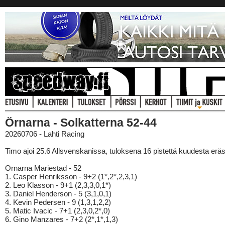
Örnarna - Solkatterna 52-44
20260706 - Lahti Racing
Timo ajoi 25.6 Allsvenskanissa, tuloksena 16 pistettä kuudesta eräs
Ornarna Mariestad - 52
1. Casper Henriksson - 9+2 (1*,2*,2,3,1)
2. Leo Klasson - 9+1 (2,3,3,0,1*)
3. Daniel Henderson - 5 (3,1,0,1)
4. Kevin Pedersen - 9 (1,3,1,2,2)
5. Matic Ivacic - 7+1 (2,3,0,2*,0)
6. Gino Manzares - 7+2 (2*,1*,1,3)