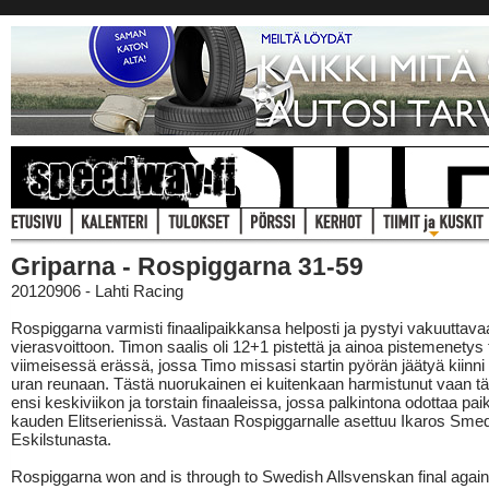
Griparna - Rospiggarna 31-59
20120906 - Lahti Racing
Rospiggarna varmisti finaalipaikkansa helposti ja pystyi vakuuttava
vierasvoittoon. Timon saalis oli 12+1 pistettä ja ainoa pistemenetys t
viimeisessä erässä, jossa Timo missasi startin pyörän jäätyä kiinn
uran reunaan. Tästä nuorukainen ei kuitenkaan harmistunut vaan tä
ensi keskiviikon ja torstain finaaleissa, jossa palkintona odottaa pai
kauden Elitserienissä. Vastaan Rospiggarnalle asettuu Ikaros Sme
Eskilstunasta.
Rospiggarna won and is through to Swedish Allsvenskan final again