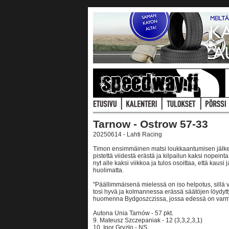
Tarnow - Ostrow 57-33
20250614 - Lahti Racing
Timon ensimmäinen matsi loukkaantumisen jälkeen 
pistettä viidestä erästä ja kilpailun kaksi nopei
nyt alle kaksi viikkoa ja tulos osoittaa, että kaus
huolimatta.
"Päällimmäisenä mielessä on iso helpotus, sillä vii
tosi hyvä ja kolmannessa erässä säätöjen löydytty
huomenna Bydgoszczissa, jossa edessä on varmas
Autona Unia Tarnów - 57 pkt.
9. Mateusz Szczepaniak - 12 (3,3,2,3,1)
10. Igor Gryzło - NS