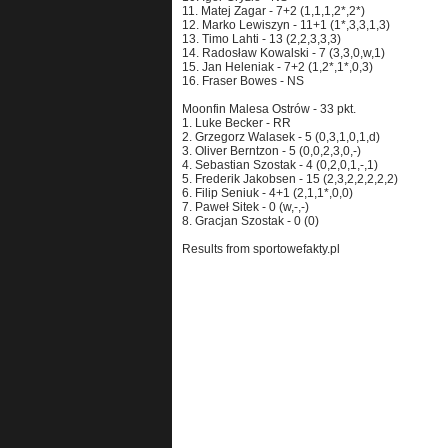
11. Matej Zagar - 7+2 (1,1,1,2*,2*)
12. Marko Lewiszyn - 11+1 (1*,3,3,1,3)
13. Timo Lahti - 13 (2,2,3,3,3)
14. Radosław Kowalski - 7 (3,3,0,w,1)
15. Jan Heleniak - 7+2 (1,2*,1*,0,3)
16. Fraser Bowes - NS
Moonfin Malesa Ostrów - 33 pkt.
1. Luke Becker - RR
2. Grzegorz Walasek - 5 (0,3,1,0,1,d)
3. Oliver Berntzon - 5 (0,0,2,3,0,-)
4. Sebastian Szostak - 4 (0,2,0,1,-,1)
5. Frederik Jakobsen - 15 (2,3,2,2,2,2,2)
6. Filip Seniuk - 4+1 (2,1,1*,0,0)
7. Paweł Sitek - 0 (w,-,-)
8. Gracjan Szostak - 0 (0)
Results from sportowefakty.pl