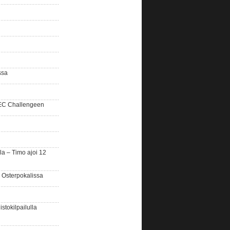
ssa
SEC Challengeen
la – Timo ajoi 12
 Osterpokalissa
stokilpailulla