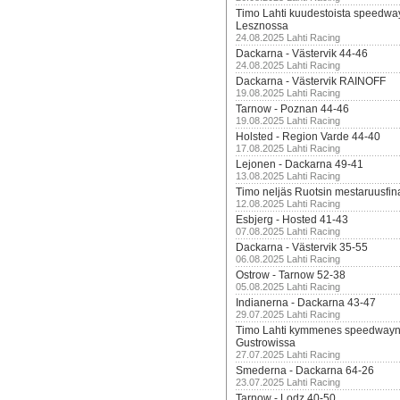
Timo Lahti kuudestoista speedwa
Lesznossa
24.08.2025 Lahti Racing
Dackarna - Västervik 44-46
24.08.2025 Lahti Racing
Dackarna - Västervik RAINOFF
19.08.2025 Lahti Racing
Tarnow - Poznan 44-46
19.08.2025 Lahti Racing
Holsted - Region Varde 44-40
17.08.2025 Lahti Racing
Lejonen - Dackarna 49-41
13.08.2025 Lahti Racing
Timo neljäs Ruotsin mestaruusfin
12.08.2025 Lahti Racing
Esbjerg - Hosted 41-43
07.08.2025 Lahti Racing
Dackarna - Västervik 35-55
06.08.2025 Lahti Racing
Ostrow - Tarnow 52-38
05.08.2025 Lahti Racing
Indianerna - Dackarna 43-47
29.07.2025 Lahti Racing
Timo Lahti kymmenes speedwayn 
Gustrowissa
27.07.2025 Lahti Racing
Smederna - Dackarna 64-26
23.07.2025 Lahti Racing
Tarnow - Lodz 40-50