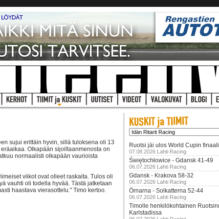
sujui erittäin hyvin, sillä tuloksena oli 13
Ruotsi jäi ulos World Cupin finaal
nta eräaikaa. Olkapään sijoiltaanmenosta on
07.08.2026 Lahti Racing
i jatkuu normaalisti olkapään vaurioista
Świętochłowice - Gdansk 41-49
06.07.2026 Lahti Racing
Gdansk - Krakova 58-32
meiset viikot ovat olleet raskaita. Tulos oli
06.07.2026 Lahti Racing
ä vauhti oli todella hyvää. Tästä jatketaan
ti haastava vierasottelu." Timo kertoo.
Örnarna - Solkatterna 52-44
06.07.2026 Lahti Racing
Timolle henkilökohtainen Ruotsi
Karlstadissa