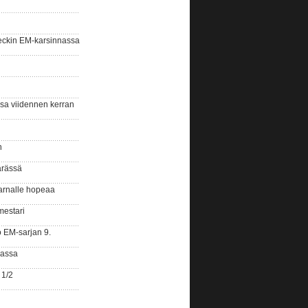
eckin EM-karsinnassa
ssa viidennen kerran
n
ärässä
arnalle hopeaa
mestari
o EM-sarjan 9.
gassa
 1/2