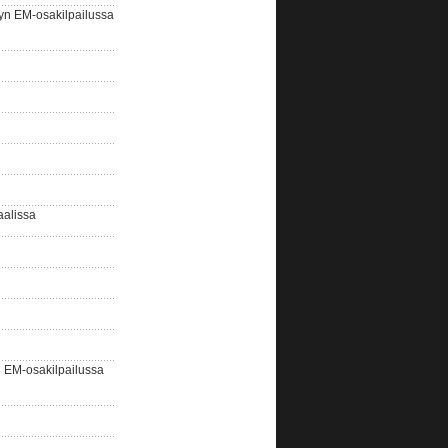
yn EM-osakilpailussa
aalissa
EM-osakilpailussa