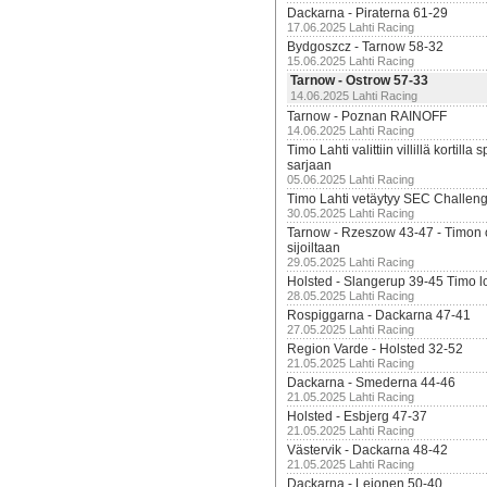
Dackarna - Piraterna 61-29
17.06.2025 Lahti Racing
Bydgoszcz - Tarnow 58-32
15.06.2025 Lahti Racing
Tarnow - Ostrow 57-33
14.06.2025 Lahti Racing
Tarnow - Poznan RAINOFF
14.06.2025 Lahti Racing
Timo Lahti valittiin villillä kortil
sarjaan
05.06.2025 Lahti Racing
Timo Lahti vetäytyy SEC Challen
30.05.2025 Lahti Racing
Tarnow - Rzeszow 43-47 - Timon 
sijoiltaan
29.05.2025 Lahti Racing
Holsted - Slangerup 39-45 Timo l
28.05.2025 Lahti Racing
Rospiggarna - Dackarna 47-41
27.05.2025 Lahti Racing
Region Varde - Holsted 32-52
21.05.2025 Lahti Racing
Dackarna - Smederna 44-46
21.05.2025 Lahti Racing
Holsted - Esbjerg 47-37
21.05.2025 Lahti Racing
Västervik - Dackarna 48-42
21.05.2025 Lahti Racing
Dackarna - Lejonen 50-40