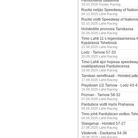
Fanituotteita saatavilla
19.03.2026 Vuolas Racing
Ruotsi neljäs Speedway of Nation
04.10.2025 Lahti Racing
Ruotsi voitti Speedway of Nation
02.10.2025 Lahti Racing
Holstedille pronssia Tanskassa
26.09.2025 Lahti Racing
Timo Lahti 11:s legendaarisessa 
Kypärässä Tshekissä
21.09.2025 Lahti Racing
Lodz - Tarnow 57-33
20.09.2025 Lahti Racing
Timo Lahti ajoi hopeaa speedway
osakilpailussa Pardubicessa
19.09.2025 Lahti Racing
Tanskan semifinaali - Holsted jatk
17.09.2025 Lahti Racing
Playdown 1/2 Tarnow - Lodz 43-4
15.09.2025 Lahti Racing
Poznan - Tarnow 58-32
07.09.2025 Lahti Racing
Pardubice voitti myös Prahassa
04.09.2025 Lahti Racing
Timo johti Pardubicen voittoo Tshe
04.09.2025 Lahti Racing
Slangerup - Holsted 57-27
27.08.2025 Lahti Racing
Västervik - Dackarna 54-36
26.08.2025 Lahti Racing