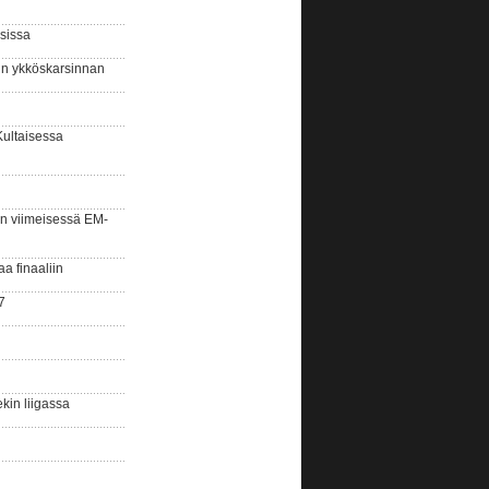
sissa
sin ykköskarsinnan
Kultaisessa
n viimeisessä EM-
aa finaaliin
7
kin liigassa