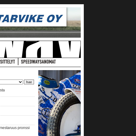
ista
nmestaruus pronssi