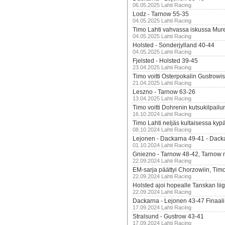
06.05.2025 Lahti Racing
Lodz - Tarnow 55-35
04.05.2025 Lahti Racing
Timo Lahti vahvassa iskussa Mur
04.05.2025 Lahti Racing
Holsted - Sonderjylland 40-44
04.05.2025 Lahti Racing
Fjelsted - Holsted 39-45
23.04.2025 Lahti Racing
Timo voitti Osterpokalin Gustrowi
21.04.2025 Lahti Racing
Leszno - Tarnow 63-26
13.04.2025 Lahti Racing
Timo voitti Dohrenin kutsukilpailu
16.10.2024 Lahti Racing
Timo Lahti neljäs kultaisessa kyp
08.10.2024 Lahti Racing
Lejonen - Dackarna 49-41 - Dack
01.10.2024 Lahti Racing
Gniezno - Tarnow 48-42, Tarnow 
22.09.2024 Lahti Racing
EM-sarja päättyi Chorzowiin, Tim
22.09.2024 Lahti Racing
Holsted ajoi hopealle Tanskan lii
22.09.2024 Lahti Racing
Dackarna - Lejonen 43-47 Finaali
17.09.2024 Lahti Racing
Stralsund - Gustrow 43-41
17.09.2024 Lahti Racing