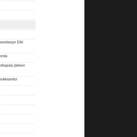
la speedwayn EM-
gesta
olkapää jälleen
oukkaantui