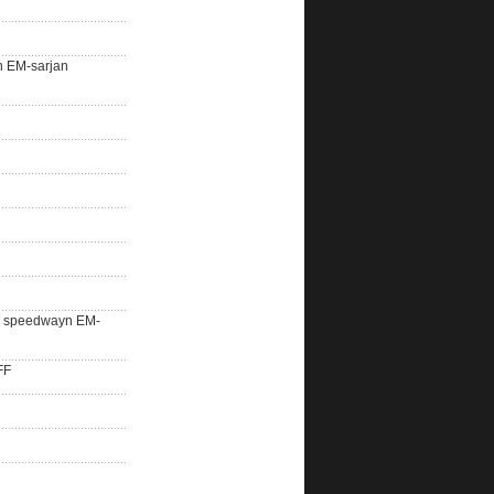
n EM-sarjan
lle speedwayn EM-
FF