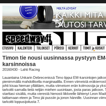
Timon tie nousi uusinnassa pystyyn EM
karsinnoissa
20160430 - Lahti Racing
Lauantaina Unkarin Debrecenissä Timo tippui EM-karsintojen jatko
pienimmällä mahdollisella marginaalilla. Ennen viimeistä eräkierros
johti kisaa hieman yllättäen, mutta viimeisen erän kolmossija ja yksi
tarkoitti samalla tietä neljän miehen uusintaan, josta paras jatkoon.
starttasi sisältä, mutta vierestä hienosti liikkeelle lähtenyt Leon Ma
taittamaan eteen ja Timo jäi pussiin ja jonon hännille. Uusinnan viim
tarkoitti loppusijoitusta 7.