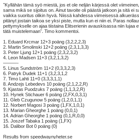
"Kyllähän tämä syö miestä, jos et ole neljän kärjessä olet viimeinen
sama mikä se sijoitus on. Ainut tavoite oli päästä jatkoon ja sitä ei s
vaikka suoritus olikin hyvä. Niissä kahdessa viimeisessä alkuerässä
pitänyt jostain taikoa se yksi piste, mutta kun ei niin ei. Paras nollaus
pettymykselle on ajaa tiistaina Elitserienin avauskisassa niin lujaa e
tätä muistelemaan". Timo kommentoi.
1. Eduard Krcmar 12+3 poäng (3,2,2,2,3)
2. Martin Smolinski 12+2 poäng (2,3,1,3,3)
3. Peter Ljung 12+1 poäng (2,3,2,3,2)
4. Leon Madsen 11+3 (3,2,1,3,2)
———-
5. Linus Sundström 11+2 (0,3,3,2,3)
6. Patryk Dudek 11+1 (3,2,3,1,2
7. Timo Lahti 11+0 (3,3,3,1,1)
8. Andzejs Lebedevs 10 poäng (2,1,2,2,R)
9. Kjastas Puodzuks 7 poäng (1,1,3,2,R)
10. Hynek Stichauer 6 poäng (2,FX,0,3,1)
11. Gleb Czugunow 5 poäng (1,2,0,1,1)
12. Norbert Magosi 3 poäng (1,FX,1,0,1)
13. Marian Gheorghe 1 poäng (0,0,1)
14. Adrian Gheorghe 1 poäng (0,1,R,0,0)
15. Joszef Tabaka 1 poäng (1,FX)
16. Dalibor Bot 0 poäng (0)
Results from speedwaynyheter.se