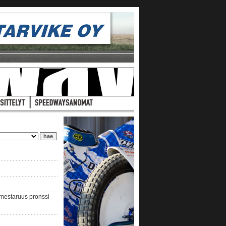
nmestaruus pronssi