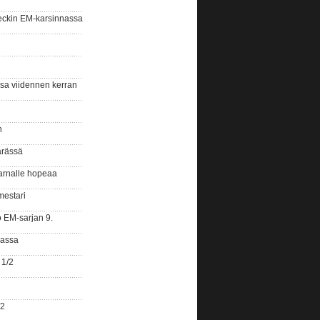
eckin EM-karsinnassa
ssa viidennen kerran
n
ärässä
arnalle hopeaa
mestari
o EM-sarjan 9.
gassa
 1/2
/2