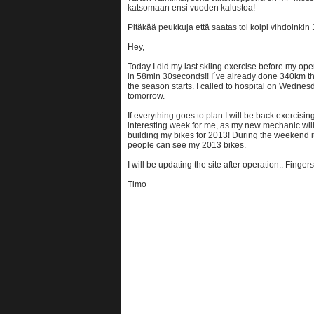
katsomaan ensi vuoden kalustoa!
Pitäkää peukkuja että saatas toi koipi vihdoinki
Hey,
Today I did my last skiing exercise before my op
in 58min 30seconds!! I´ve already done 340km th
the season starts. I called to hospital on Wednes
tomorrow.
If everything goes to plan I will be back exercisi
interesting week for me, as my new mechanic will
building my bikes for 2013! During the weekend i
people can see my 2013 bikes.
I will be updating the site after operation.. Finge
Timo