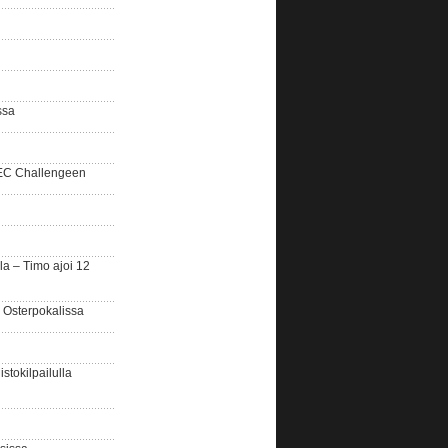
ssa
SEC Challengeen
la – Timo ajoi 12
 Osterpokalissa
stokilpailulla