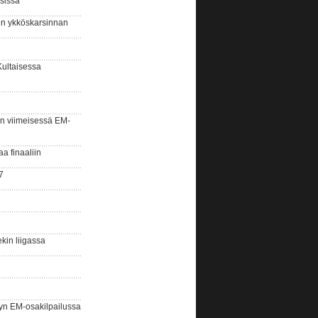
sissa
sin ykköskarsinnan
Kultaisessa
n viimeisessä EM-
aa finaaliin
7
kin liigassa
yn EM-osakilpailussa