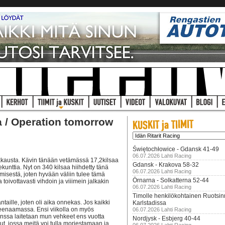
 / Operation tomorrow
Świętochłowice - Gdansk 41-49
06.07.2026 Lahti Racing
eikkausta. Kävin tänään vetämässä 17,2kilsaa
Gdansk - Krakova 58-32
ekunttia. Nyt on 340 kilsaa hiihdetty tänä
06.07.2026 Lahti Racing
ämisestä, joten hyvään väliin tulee tämä
Örnarna - Solkatterna 52-44
toivottavasti vihdoin ja viiimein jalkakin
06.07.2026 Lahti Racing
Timolle henkilökohtainen Ruotsi
ntaille, joten oli aika onnekas. Jos kaikki
Karlstadissa
 reenaamassa. Ensi viikolla on myös
06.07.2026 Lahti Racing
kanssa laitetaan mun vehkeet ens vuotta
Nordjysk - Esbjerg 40-44
t, jossa meitä voi tulla morjestamaan ja