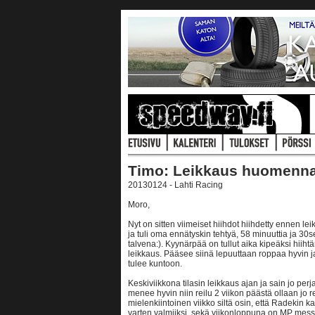
Timo: Leikkaus huomenna
20130124 - Lahti Racing
Moro,
Nyt on sitten viimeiset hiihdot hiihdetty ennen l
ja tuli oma ennätyskin tehtyä, 58 minuuttia ja 30s
talvena:). Kyynärpää on tullut aika kipeäksi hiiht
leikkaus. Pääsee siinä lepuuttaan roppaa hyvin ja 
tulee kuntoon.
Keskiviikkona tilasin leikkaus ajan ja sain jo perja
menee hyvin niin reilu 2 viikon päästä ollaan jo
mielenkiintoinen viikko siltä osin, että Radekin 
varten valmiiksi, sekä viikonloppuna on MP messu