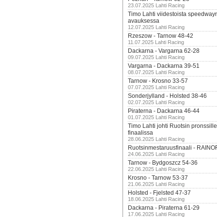
23.07.2025 Lahti Racing
Timo Lahti viidestoista speedway
avauksessa
12.07.2025 Lahti Racing
Rzeszow - Tarnow 48-42
11.07.2025 Lahti Racing
Dackarna - Vargarna 62-28
09.07.2025 Lahti Racing
Vargarna - Dackarna 39-51
08.07.2025 Lahti Racing
Tarnow - Krosno 33-57
07.07.2025 Lahti Racing
Sonderjylland - Holsted 38-46
02.07.2025 Lahti Racing
Piraterna - Dackarna 46-44
01.07.2025 Lahti Racing
Timo Lahti johti Ruotsin pronssi
finaalissa
28.06.2025 Lahti Racing
Ruotsinmestaruusfinaali - RAINO
24.06.2025 Lahti Racing
Tarnow - Bydgoszcz 54-36
22.06.2025 Lahti Racing
Krosno - Tarnow 53-37
21.06.2025 Lahti Racing
Holsted - Fjelsted 47-37
18.06.2025 Lahti Racing
Dackarna - Piraterna 61-29
17.06.2025 Lahti Racing