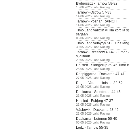
Bydgoszcz - Tarnow 58-32
15.06.2025 Lahti Racing
Tarnow - Ostrow 57-33
14.06.2025 Lahti Racing
Tarnow - Poznan RAINOFF
14.06.2025 Lahti Racing
Timo Lahti valittiin villillä kortil
sarjaan
05.06.2025 Lahti Racing
Timo Lahti vetäytyy SEC Challen
30.05.2025 Lahti Racing
Tarnow - Rzeszow 43-47 - Timon 
sijoiltaan
29.05.2025 Lahti Racing
Holsted - Slangerup 39-45 Timo l
28.05.2025 Lahti Racing
Rospiggarna - Dackarna 47-41
27.05.2025 Lahti Racing
Region Varde - Holsted 32-52
21.05.2025 Lahti Racing
Dackarna - Smederna 44-46
21.05.2025 Lahti Racing
Holsted - Esbjerg 47-37
21.05.2025 Lahti Racing
Västervik - Dackarna 48-42
21.05.2025 Lahti Racing
Dackarna - Lejonen 50-40
06.05.2025 Lahti Racing
Lodz - Tarnow 55-35