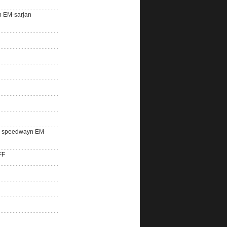
n EM-sarjan
lle speedwayn EM-
FF