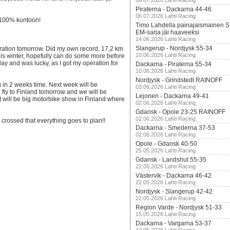
06.07.2026 Lahti Racing
Piraterna - Dackarna 44-46
06.07.2026 Lahti Racing
n 100% kuntoon!
Timo Lahdella painajaismainen
EM-sarja jäi haaveeksi
14.06.2026 Lahti Racing
Slangerup - Nordjysk 55-34
eration tomorrow. Did my own record, 17,2 km
10.06.2026 Lahti Racing
is winter, hopefully can do some more before
day and was lucky, as I got my operation for
Dackarna - Piraterna 55-34
10.06.2026 Lahti Racing
Nordjysk - Grindstedt RAINOFF
ng in 2 weeks time. Next week will be
03.06.2026 Lahti Racing
 fly to Finland tomorrow and we will be
Lejonen - Dackarna 49-41
t will be big motorbike show in Finland where
02.06.2026 Lahti Racing
Gdansk - Opole 23-25 RAINOFF
02.06.2026 Lahti Racing
rs crossed that everything goes to plan!!
Dackarna - Smederna 37-53
02.06.2026 Lahti Racing
Opole - Gdansk 40-50
25.05.2026 Lahti Racing
Gdansk - Landshut 55-35
22.05.2026 Lahti Racing
Västervik - Dackarna 46-42
22.05.2026 Lahti Racing
Nordjysk - Slangerup 42-42
22.05.2026 Lahti Racing
Region Varde - Nordjysk 51-33
15.05.2026 Lahti Racing
Dackarna - Vargarna 53-37