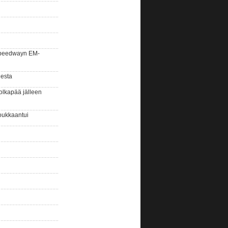
la speedwayn EM-
gesta
olkapää jälleen
oukkaantui