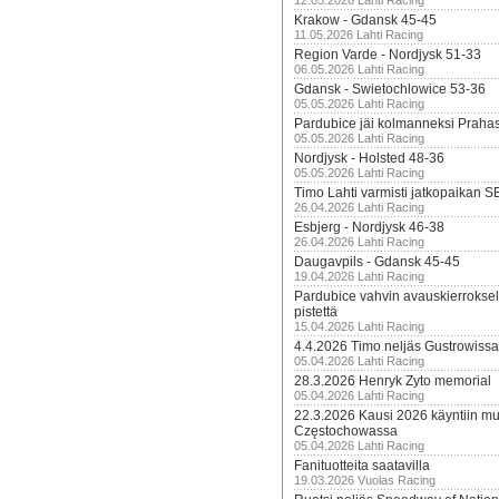
12.05.2026 Lahti Racing
Krakow - Gdansk 45-45
11.05.2026 Lahti Racing
Region Varde - Nordjysk 51-33
06.05.2026 Lahti Racing
Gdansk - Swietochlowice 53-36
05.05.2026 Lahti Racing
Pardubice jäi kolmanneksi Praha
05.05.2026 Lahti Racing
Nordjysk - Holsted 48-36
05.05.2026 Lahti Racing
Timo Lahti varmisti jatkopaikan 
26.04.2026 Lahti Racing
Esbjerg - Nordjysk 46-38
26.04.2026 Lahti Racing
Daugavpils - Gdansk 45-45
19.04.2026 Lahti Racing
Pardubice vahvin avauskierroksel
pistettä
15.04.2026 Lahti Racing
4.4.2026 Timo neljäs Gustrowissa
05.04.2026 Lahti Racing
28.3.2026 Henryk Zyto memorial
05.04.2026 Lahti Racing
22.3.2026 Kausi 2026 käyntiin mui
Częstochowassa
05.04.2026 Lahti Racing
Fanituotteita saatavilla
19.03.2026 Vuolas Racing