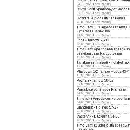
Ruotsi neljäs Speedway of Nation
04.10.2025 Lahti Racing
Ruotsi voitti Speedway of Nation
02.10.2025 Lahti Racing
Holstedille pronssia Tanskassa
26.09.2025 Lahti Racing
Timo Lahti 11:s legendaarisessa 
Kypärässä Tshekissä
21.09.2025 Lahti Racing
Lodz - Tarnow 57-33
20.09.2025 Lahti Racing
Timo Lahti ajoi hopeaa speedway
osakilpailussa Pardubicessa
19.09.2025 Lahti Racing
Tanskan semifinaali - Holsted jatk
17.09.2025 Lahti Racing
Playdown 1/2 Tarnow - Lodz 43-4
15.09.2025 Lahti Racing
Poznan - Tarnow 58-32
07.09.2025 Lahti Racing
Pardubice voitti myös Prahassa
04.09.2025 Lahti Racing
Timo johti Pardubicen voittoo Tshe
04.09.2025 Lahti Racing
Slangerup - Holsted 57-27
27.08.2025 Lahti Racing
Västervik - Dackarna 54-36
26.08.2025 Lahti Racing
Timo Lahti kuudestoista speedwa
Lesznossa