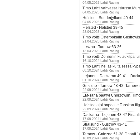
04.05.2025 Lahti Racing
Timo Lahti vahvassa iskussa Mur
04.05.2025 Lahti Racing
Holsted - Sonderjylland 40-44
04.05.2025 Lahti Racing
Fjelsted - Holsted 39-45
23.04.2025 Lahti Racing
Timo voitti Osterpokalin Gustrowi
21.04.2025 Lahti Racing
Leszno - Tarnow 63-26
13.04.2025 Lahti Racing
Timo voitti Dohrenin kutsukilpailu
16.10.2024 Lahti Racing
Timo Lahti neljäs kultaisessa kyp
08.10.2024 Lahti Racing
Lejonen - Dackarna 49-41 - Dack
01.10.2024 Lahti Racing
Gniezno - Tarnow 48-42, Tarnow 
22.09.2024 Lahti Racing
EM-sarja päättyi Chorzowiin, Tim
22.09.2024 Lahti Racing
Holsted ajoi hopealle Tanskan lii
22.09.2024 Lahti Racing
Dackarna - Lejonen 43-47 Finaali
17.09.2024 Lahti Racing
Stralsund - Gustrow 43-41
17.09.2024 Lahti Racing
Tarnow - Gniezno 51-38 Finaali 1
10.09.2024 Lahti Racing