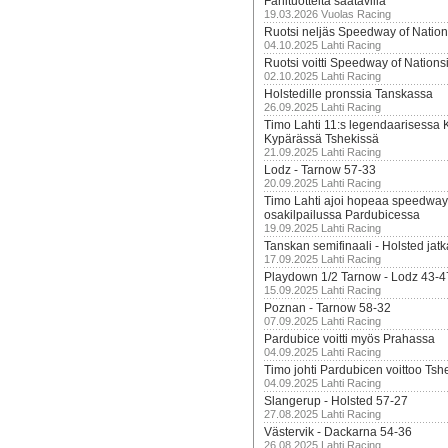
Fanituotteita saatavilla
19.03.2026 Vuolas Racing
Ruotsi neljäs Speedway of Nation
04.10.2025 Lahti Racing
Ruotsi voitti Speedway of Nation
02.10.2025 Lahti Racing
Holstedille pronssia Tanskassa
26.09.2025 Lahti Racing
Timo Lahti 11:s legendaarisessa 
Kypärässä Tshekissä
21.09.2025 Lahti Racing
Lodz - Tarnow 57-33
20.09.2025 Lahti Racing
Timo Lahti ajoi hopeaa speedway
osakilpailussa Pardubicessa
19.09.2025 Lahti Racing
Tanskan semifinaali - Holsted jatk
17.09.2025 Lahti Racing
Playdown 1/2 Tarnow - Lodz 43-4
15.09.2025 Lahti Racing
Poznan - Tarnow 58-32
07.09.2025 Lahti Racing
Pardubice voitti myös Prahassa
04.09.2025 Lahti Racing
Timo johti Pardubicen voittoo Tshe
04.09.2025 Lahti Racing
Slangerup - Holsted 57-27
27.08.2025 Lahti Racing
Västervik - Dackarna 54-36
26.08.2025 Lahti Racing