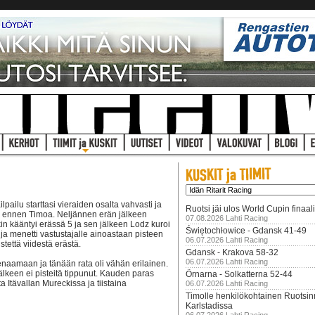
lpailu starttasi vieraiden osalta vahvasti ja
Ruotsi jäi ulos World Cupin finaal
 ennen Timoa. Neljännen erän jälkeen
07.08.2026 Lahti Racing
nkin kääntyi erässä 5 ja sen jälkeen Lodz kuroi
Świętochłowice - Gdansk 41-49
 ja menetti vastustajalle ainoastaan pisteen
06.07.2026 Lahti Racing
tettä viidestä erästä.
Gdansk - Krakova 58-32
06.07.2026 Lahti Racing
enaamaan ja tänään rata oli vähän erilainen.
älkeen ei pisteitä tippunut. Kauden paras
Örnarna - Solkatterna 52-44
Itävallan Mureckissa ja tiistaina
06.07.2026 Lahti Racing
Timolle henkilökohtainen Ruotsi
Karlstadissa