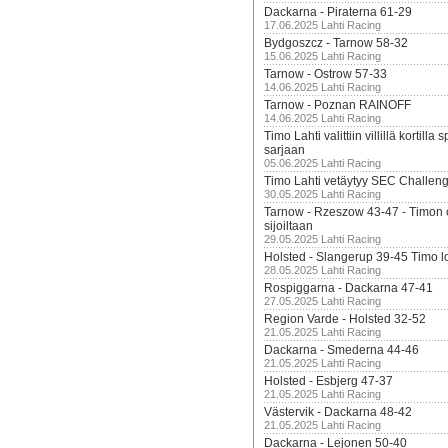
Dackarna - Piraterna 61-29
17.06.2025 Lahti Racing
Bydgoszcz - Tarnow 58-32
15.06.2025 Lahti Racing
Tarnow - Ostrow 57-33
14.06.2025 Lahti Racing
Tarnow - Poznan RAINOFF
14.06.2025 Lahti Racing
Timo Lahti valittiin villillä kortil
sarjaan
05.06.2025 Lahti Racing
Timo Lahti vetäytyy SEC Challen
30.05.2025 Lahti Racing
Tarnow - Rzeszow 43-47 - Timon 
sijoiltaan
29.05.2025 Lahti Racing
Holsted - Slangerup 39-45 Timo l
28.05.2025 Lahti Racing
Rospiggarna - Dackarna 47-41
27.05.2025 Lahti Racing
Region Varde - Holsted 32-52
21.05.2025 Lahti Racing
Dackarna - Smederna 44-46
21.05.2025 Lahti Racing
Holsted - Esbjerg 47-37
21.05.2025 Lahti Racing
Västervik - Dackarna 48-42
21.05.2025 Lahti Racing
Dackarna - Lejonen 50-40