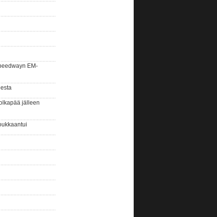
la speedwayn EM-
gesta
olkapää jälleen
oukkaantui