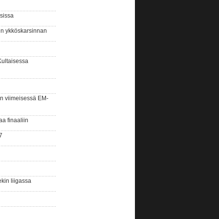
sissa
sin ykköskarsinnan
Kultaisessa
n viimeisessä EM-
aa finaaliin
7
kin liigassa