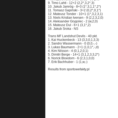
9. Timo Lahti - 12+2 (2,2*,3,2*,3)
10. Jakub Jamróg - 8+3 (1*,3,1,1*,2*)
11. Tomasz Gapiński - 3+2 (0,2*,0,1*)
12. Mateusz Tonder - 10+1 (1*,3,2,3,1)
13. Niels Kristian Iversen - 9 (2,2,3,2,0)
14. Aleksander Grygolec - 2 (w,2,0)
15. Mateusz Dul - 6+1 (3,1*,2)
16. Jakub Sroka - NS
Trans MF Landshut Devils - 40 pkt.
1. Kai Huckenbeck - 13 (3,3,0,1,3,3)
2. Sandro Wassermann - 0 (0,0,-,-)
3. Lukas Baumann - 2+1 (1,0,1*,-,d)
4. Kim Nilsson - 4 (0,1,2,0,1)
5. Dimitri Berge - 14+1 (3,1,2,3,3,2*)
6. Norick Bloedorn - 6 (2,3,1,0,0)
7. Erik Bachhuber - 1 (1,w,-)
Results from sportowefakty.pl