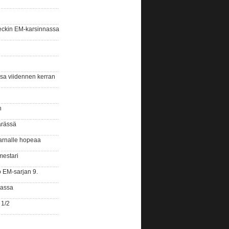
eckin EM-karsinnassa
ssa viidennen kerran
n
ärässä
arnalle hopeaa
mestari
o EM-sarjan 9.
gassa
 1/2