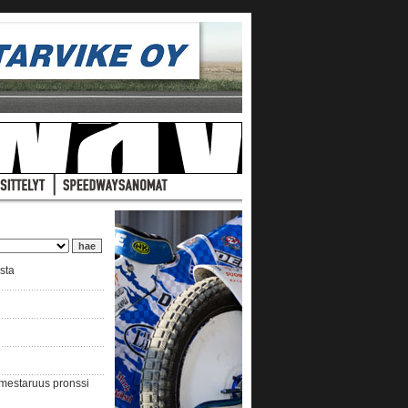
ista
nmestaruus pronssi