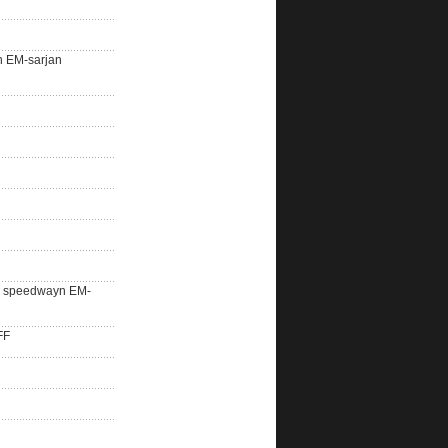
n EM-sarjan
lle speedwayn EM-
FF