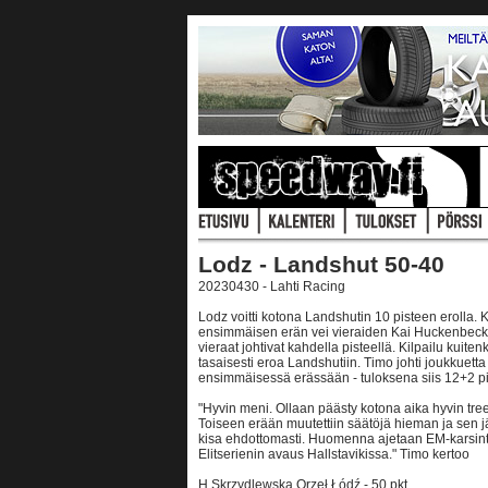
Lodz - Landshut 50-40
20230430 - Lahti Racing
Lodz voitti kotona Landshutin 10 pisteen erolla. Ki
ensimmäisen erän vei vieraiden Kai Huckenbeck
vieraat johtivat kahdella pisteellä. Kilpailu kuite
tasaisesti eroa Landshutiin. Timo johti joukkuetta
ensimmäisessä erässään - tuloksena siis 12+2 pis
"Hyvin meni. Ollaan päästy kotona aika hyvin tre
Toiseen erään muutettiin säätöjä hieman ja sen j
kisa ehdottomasti. Huomenna ajetaan EM-karsinta 
Elitserienin avaus Hallstavikissa." Timo kertoo
H.Skrzydlewska Orzeł Łódź - 50 pkt.