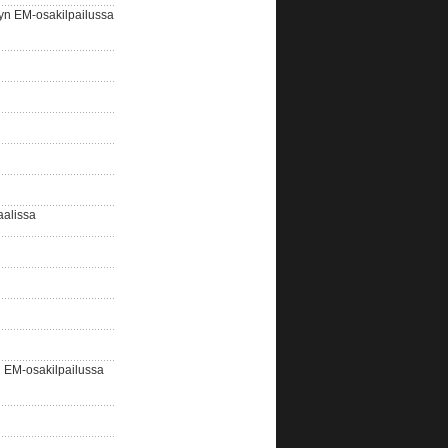
yn EM-osakilpailussa
aalissa
EM-osakilpailussa