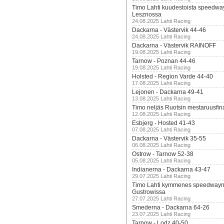
Timo Lahti kuudestoista speedwa
Lesznossa
24.08.2025 Lahti Racing
Dackarna - Västervik 44-46
24.08.2025 Lahti Racing
Dackarna - Västervik RAINOFF
19.08.2025 Lahti Racing
Tarnow - Poznan 44-46
19.08.2025 Lahti Racing
Holsted - Region Varde 44-40
17.08.2025 Lahti Racing
Lejonen - Dackarna 49-41
13.08.2025 Lahti Racing
Timo neljäs Ruotsin mestaruusfin
12.08.2025 Lahti Racing
Esbjerg - Hosted 41-43
07.08.2025 Lahti Racing
Dackarna - Västervik 35-55
06.08.2025 Lahti Racing
Ostrow - Tarnow 52-38
05.08.2025 Lahti Racing
Indianerna - Dackarna 43-47
29.07.2025 Lahti Racing
Timo Lahti kymmenes speedwayn 
Gustrowissa
27.07.2025 Lahti Racing
Smederna - Dackarna 64-26
23.07.2025 Lahti Racing
Tarnow - Lodz 40-50