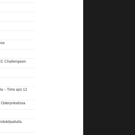
ssa
SEC Challengeen
la – Timo ajoi 12
 Osterpokalissa
stokilpailulla