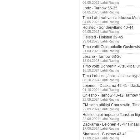
06.05.2025 Lahti Racing
Lodz - Tarnow 55-35
04.05.2025 Lahti Racing
Timo Lahti vahvassa iskussa Mur
04.05.2025 Lahti Racing
Holsted - Sonderjylland 40-44
04.05.2025 Lahti Racing
Fjelsted - Holsted 39-45
23.04.2025 Lahti Racing
Timo voitti Osterpokalin Gustrowi
21.04.2025 Lahti Racing
Leszno - Tarnow 63-26
13.04.2025 Lahti Racing
Timo voitti Dohrenin kutsukilpailu
16.10.2024 Lahti Racing
Timo Lahti neljäs kultaisessa kyp
08.10.2024 Lahti Racing
Lejonen - Dackarna 49-41 - Dack
01.10.2024 Lahti Racing
Gniezno - Tarnow 48-42, Tarnow 
22.09.2024 Lahti Racing
EM-sarja päättyi Chorzowiin, Tim
22.09.2024 Lahti Racing
Holsted ajoi hopealle Tanskan lii
22.09.2024 Lahti Racing
Dackarna - Lejonen 43-47 Finaali
17.09.2024 Lahti Racing
Stralsund - Gustrow 43-41
17.09.2024 Lahti Racing