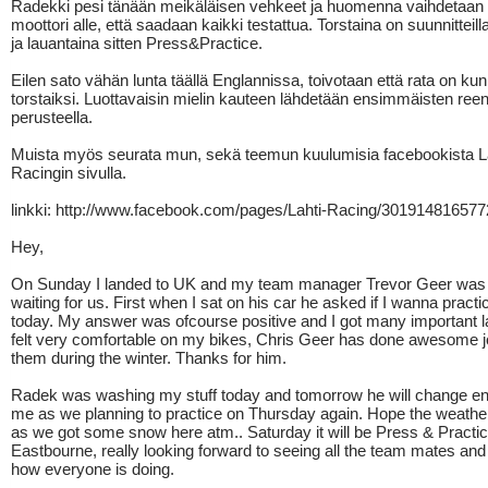
Radekki pesi tänään meikäläisen vehkeet ja huomenna vaihdetaan 
moottori alle, että saadaan kaikki testattua. Torstaina on suunnitteill
ja lauantaina sitten Press&Practice.
Eilen sato vähän lunta täällä Englannissa, toivotaan että rata on k
torstaiksi. Luottavaisin mielin kauteen lähdetään ensimmäisten ree
perusteella.
Muista myös seurata mun, sekä teemun kuulumisia facebookista L
Racingin sivulla.
linkki: http://www.facebook.com/pages/Lahti-Racing/301914816577
Hey,
On Sunday I landed to UK and my team manager Trevor Geer was 
waiting for us. First when I sat on his car he asked if I wanna practic
today. My answer was ofcourse positive and I got many important l
felt very comfortable on my bikes, Chris Geer has done awesome j
them during the winter. Thanks for him.
Radek was washing my stuff today and tomorrow he will change en
me as we planning to practice on Thursday again. Hope the weath
as we got some snow here atm.. Saturday it will be Press & Practic
Eastbourne, really looking forward to seeing all the team mates and
how everyone is doing.