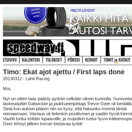
Timo: Ekat ajot ajettu / First laps done
20130312 - Lahti Racing
Moi,
Nyt on sitten taas päästy pyörän selkään oikein kunnolla. Sunnunta
laskeuduttiin Gatwickiin ja joukkueenjohtaja Trevor Geer oli kentäll
Siinä kun autoon pääsin niin se kysy, että haluunko mennä tänää
reenaamaan. Vastaus oli tietenkin positiivinen ja saatiin hyviä kierrok
Vauhti tuntui erittäin lupaavalle, ja mopotkin tuntui hyvin käteensopiv
Geer tehnyt jälleen kerran loistavaa työtä!