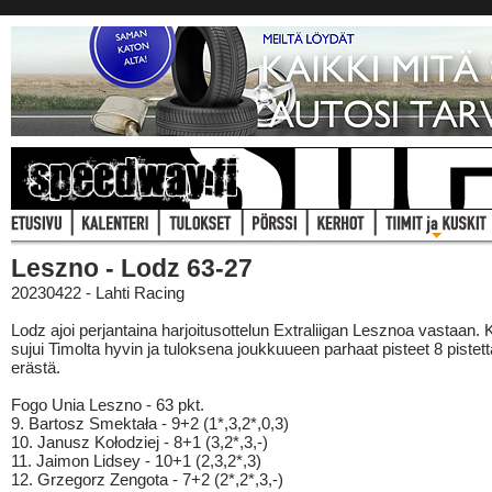
Leszno - Lodz 63-27
20230422 - Lahti Racing
Lodz ajoi perjantaina harjoitusottelun Extraliigan Lesznoa vastaan. K
sujui Timolta hyvin ja tuloksena joukkuueen parhaat pisteet 8 pistett
erästä.
Fogo Unia Leszno - 63 pkt.
9. Bartosz Smektała - 9+2 (1*,3,2*,0,3)
10. Janusz Kołodziej - 8+1 (3,2*,3,-)
11. Jaimon Lidsey - 10+1 (2,3,2*,3)
12. Grzegorz Zengota - 7+2 (2*,2*,3,-)