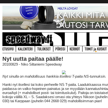
Nyt uutta paitaa päälle!
20100829 - Niko Siltaniemi Speedway
Nyt sinulla on mahdollisuus hankkia itsellesi T-paita NS-tunnuksin.
Hanki nyt itsellesi tai koko perheelle NS T-paita. Laadukkaassa m
paidassa on valko-hopeinen painatus ja se myydään kannatushinta
euroa/kpl (+ mahdolliset posti- tai toimituskulut). Paitoja on toistais
kokoja välillä XL – S. Saadaksesi omasi ota yhteys Nikoon (puheli
030) tai Karppaan (puhelin 044 2668 029) mahdollisimman pian!