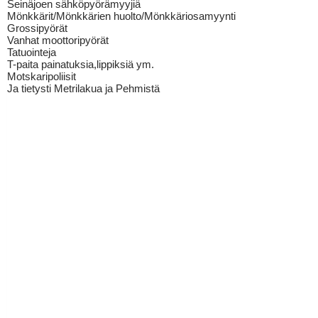
Seinäjoen sähköpyörämyyjiä
Mönkkärit/Mönkkärien huolto/Mönkkäriosamyynti
Grossipyörät
Vanhat moottoripyörät
Tatuointeja
T-paita painatuksia,lippiksiä ym.
Motskaripoliisit
Ja tietysti Metrilakua ja Pehmistä