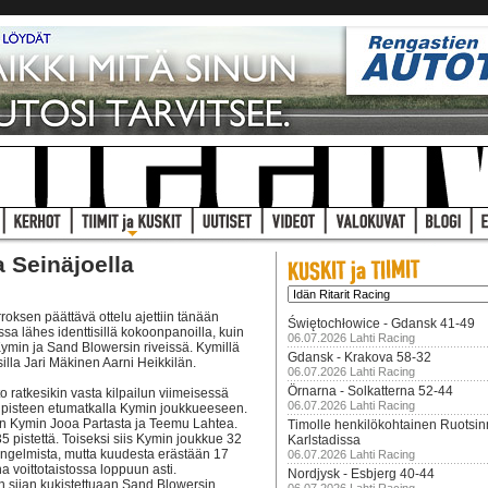
 Seinäjoella
oksen päättävä ottelu ajettiin tänään
Świętochłowice - Gdansk 41-49
sa lähes identtisillä kokoonpanoilla, kuin
06.07.2026 Lahti Racing
ymin ja Sand Blowersin riveissä. Kymillä
Gdansk - Krakova 58-32
lla Jari Mäkinen Aarni Heikkilän.
06.07.2026 Lahti Racing
Örnarna - Solkatterna 52-44
tto ratkesikin vasta kilpailun viimeisessä
06.07.2026 Lahti Racing
n pisteen etumatkalla Kymin joukkueeseen.
en Kymin Jooa Partasta ja Teemu Lahtea.
Timolle henkilökohtainen Ruotsi
5 pistettä. Toiseksi siis Kymin joukkue 32
Karlstadissa
 ongelmista, mutta kuudesta erästään 17
06.07.2026 Lahti Racing
a voittotaistossa loppuun asti.
Nordjysk - Esbjerg 40-44
sijan kukistettuaan Sand Blowersin