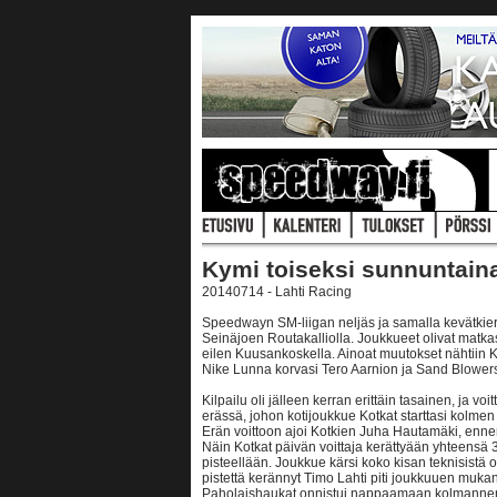
Kymi toiseksi sunnuntaina
20140714 - Lahti Racing
Speedwayn SM-liigan neljäs ja samalla kevätkierr
Seinäjoen Routakalliolla. Joukkueet olivat matkas
eilen Kuusankoskella. Ainoat muutokset nähtiin K
Nike Lunna korvasi Tero Aarnion ja Sand Blowersi
Kilpailu oli jälleen kerran erittäin tasainen, ja voi
erässä, johon kotijoukkue Kotkat starttasi kolme
Erän voittoon ajoi Kotkien Juha Hautamäki, enn
Näin Kotkat päivän voittaja kerättyään yhteensä 3
pisteellään. Joukkue kärsi koko kisan teknisistä
pistettä kerännyt Timo Lahti piti joukkuuen mukan
Paholaishaukat onnistui nappaamaan kolmannen 