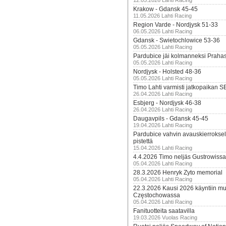
12.05.2026 Lahti Racing
Krakow - Gdansk 45-45
11.05.2026 Lahti Racing
Region Varde - Nordjysk 51-33
06.05.2026 Lahti Racing
Gdansk - Swietochlowice 53-36
05.05.2026 Lahti Racing
Pardubice jäi kolmanneksi Praha
05.05.2026 Lahti Racing
Nordjysk - Holsted 48-36
05.05.2026 Lahti Racing
Timo Lahti varmisti jatkopaikan 
26.04.2026 Lahti Racing
Esbjerg - Nordjysk 46-38
26.04.2026 Lahti Racing
Daugavpils - Gdansk 45-45
19.04.2026 Lahti Racing
Pardubice vahvin avauskierroksel
pistettä
15.04.2026 Lahti Racing
4.4.2026 Timo neljäs Gustrowissa
05.04.2026 Lahti Racing
28.3.2026 Henryk Zyto memorial
05.04.2026 Lahti Racing
22.3.2026 Kausi 2026 käyntiin mui
Częstochowassa
05.04.2026 Lahti Racing
Fanituotteita saatavilla
19.03.2026 Vuolas Racing