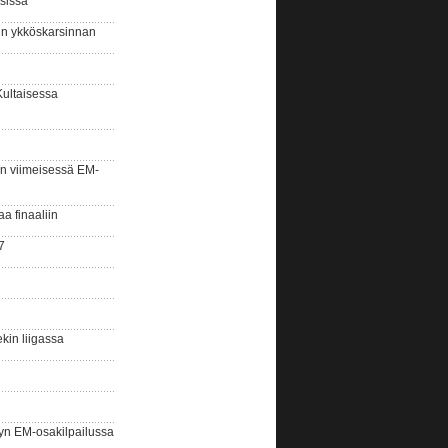
sissa
sin ykköskarsinnan
Kultaisessa
n viimeisessä EM-
aa finaaliin
7
kin liigassa
yn EM-osakilpailussa