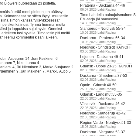
06.07.2026 Lahti Racing
and Blowers puolestaan 23 pistettä.
Piraterna - Dackarna 44-46
06.07.2026 Lahti Racing
immäistä erää meni pieleen, en päässyt
Timo Lahdella painajaismainen
aa. Kolmannessa se sitten löytyi, muutettiin
EM-sarja jäi haaveeksi
in siinä Timon kanssa "viis-ykkösessä"
14.06.2026 Lahti Racing
n peltikenkä irtosi. Tyhmä homma, mutta
Slangerup - Nordjysk 55-34
hjäksi ja loppukisa sujui hyvin. Onneksi
10.06.2026 Lahti Racing
ä edelleen tosi hyvälle. Timo tosin piti meitä
sa" Teemu kommentoi kisan jälkeen.
Dackarna - Piraterna 55-34
10.06.2026 Lahti Racing
Nordjysk - Grindstedt RAINOFF
03.06.2026 Lahti Racing
Lejonen - Dackarna 49-41
Robin Aspegren 14, Joni Keskinen 6
02.06.2026 Lahti Racing
Partanen 7, Nike Lunna 4
Gdansk - Opole 23-25 RAINOFF
ltaniemi 4, Jiri Nieminen 3, Marko Suojanen 2
02.06.2026 Lahti Racing
Nieminen 9, Jari Mäkinen 7, Markku Autio 5
Dackarna - Smederna 37-53
02.06.2026 Lahti Racing
Opole - Gdansk 40-50
25.05.2026 Lahti Racing
Gdansk - Landshut 55-35
22.05.2026 Lahti Racing
Västervik - Dackarna 46-42
22.05.2026 Lahti Racing
Nordjysk - Slangerup 42-42
22.05.2026 Lahti Racing
Region Varde - Nordjysk 51-33
15.05.2026 Lahti Racing
Dackarna - Vargarna 53-37