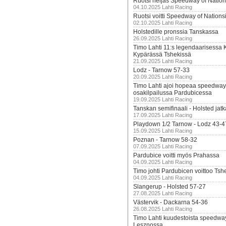
Ruotsi neljäs Speedway of Nation
04.10.2025 Lahti Racing
Ruotsi voitti Speedway of Nation
02.10.2025 Lahti Racing
Holstedille pronssia Tanskassa
26.09.2025 Lahti Racing
Timo Lahti 11:s legendaarisessa 
Kypärässä Tshekissä
21.09.2025 Lahti Racing
Lodz - Tarnow 57-33
20.09.2025 Lahti Racing
Timo Lahti ajoi hopeaa speedway
osakilpailussa Pardubicessa
19.09.2025 Lahti Racing
Tanskan semifinaali - Holsted jatk
17.09.2025 Lahti Racing
Playdown 1/2 Tarnow - Lodz 43-4
15.09.2025 Lahti Racing
Poznan - Tarnow 58-32
07.09.2025 Lahti Racing
Pardubice voitti myös Prahassa
04.09.2025 Lahti Racing
Timo johti Pardubicen voittoo Tshe
04.09.2025 Lahti Racing
Slangerup - Holsted 57-27
27.08.2025 Lahti Racing
Västervik - Dackarna 54-36
26.08.2025 Lahti Racing
Timo Lahti kuudestoista speedwa
Lesznossa