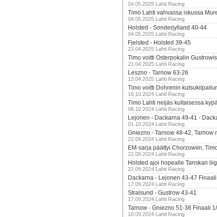
04.05.2025 Lahti Racing
Timo Lahti vahvassa iskussa Mur
04.05.2025 Lahti Racing
Holsted - Sonderjylland 40-44
04.05.2025 Lahti Racing
Fjelsted - Holsted 39-45
23.04.2025 Lahti Racing
Timo voitti Osterpokalin Gustrowi
21.04.2025 Lahti Racing
Leszno - Tarnow 63-26
13.04.2025 Lahti Racing
Timo voitti Dohrenin kutsukilpailu
16.10.2024 Lahti Racing
Timo Lahti neljäs kultaisessa kyp
08.10.2024 Lahti Racing
Lejonen - Dackarna 49-41 - Dack
01.10.2024 Lahti Racing
Gniezno - Tarnow 48-42, Tarnow 
22.09.2024 Lahti Racing
EM-sarja päättyi Chorzowiin, Tim
22.09.2024 Lahti Racing
Holsted ajoi hopealle Tanskan lii
22.09.2024 Lahti Racing
Dackarna - Lejonen 43-47 Finaali
17.09.2024 Lahti Racing
Stralsund - Gustrow 43-41
17.09.2024 Lahti Racing
Tarnow - Gniezno 51-38 Finaali 1
10.09.2024 Lahti Racing