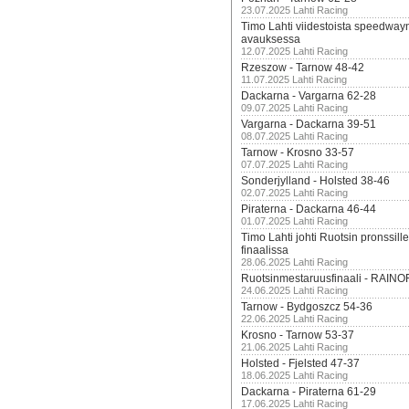
23.07.2025 Lahti Racing
Timo Lahti viidestoista speedway
avauksessa
12.07.2025 Lahti Racing
Rzeszow - Tarnow 48-42
11.07.2025 Lahti Racing
Dackarna - Vargarna 62-28
09.07.2025 Lahti Racing
Vargarna - Dackarna 39-51
08.07.2025 Lahti Racing
Tarnow - Krosno 33-57
07.07.2025 Lahti Racing
Sonderjylland - Holsted 38-46
02.07.2025 Lahti Racing
Piraterna - Dackarna 46-44
01.07.2025 Lahti Racing
Timo Lahti johti Ruotsin pronssi
finaalissa
28.06.2025 Lahti Racing
Ruotsinmestaruusfinaali - RAINO
24.06.2025 Lahti Racing
Tarnow - Bydgoszcz 54-36
22.06.2025 Lahti Racing
Krosno - Tarnow 53-37
21.06.2025 Lahti Racing
Holsted - Fjelsted 47-37
18.06.2025 Lahti Racing
Dackarna - Piraterna 61-29
17.06.2025 Lahti Racing