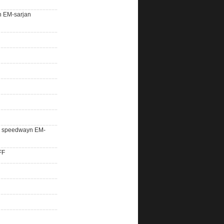
n EM-sarjan
lle speedwayn EM-
FF