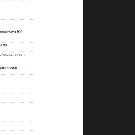
la speedwayn EM-
gesta
olkapää jälleen
oukkaantui