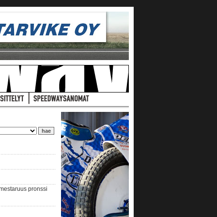
nmestaruus pronssi