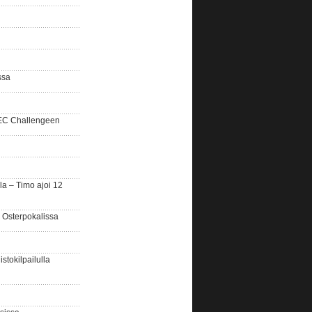
ssa
SEC Challengeen
la – Timo ajoi 12
 Osterpokalissa
stokilpailulla