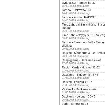
Bydgoszcz - Tarnow 58-32
15.06.2025 Lahti Racing
Tarnow - Ostrow 57-33
14.06.2025 Lahti Racing
Tarnow - Poznan RAINOFF
14.06.2025 Lahti Racing
Timo Lahti valittiin villillä kortil
sarjaan
05.06.2025 Lahti Racing
Timo Lahti vetäytyy SEC Challen
30.05.2025 Lahti Racing
Tarnow - Rzeszow 43-47 - Timon 
sijoiltaan
29.05.2025 Lahti Racing
Holsted - Slangerup 39-45 Timo l
28.05.2025 Lahti Racing
Rospiggarna - Dackarna 47-41
27.05.2025 Lahti Racing
Region Varde - Holsted 32-52
21.05.2025 Lahti Racing
Dackarna - Smederna 44-46
21.05.2025 Lahti Racing
Holsted - Esbjerg 47-37
21.05.2025 Lahti Racing
Västervik - Dackarna 48-42
21.05.2025 Lahti Racing
Dackarna - Lejonen 50-40
06.05.2025 Lahti Racing
Lodz - Tarnow 55-35