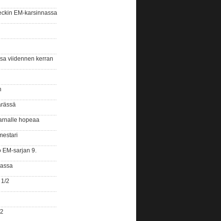
eckin EM-karsinnassa
ssa viidennen kerran
n
ärässä
arnalle hopeaa
mestari
o EM-sarjan 9.
gassa
 1/2
/2