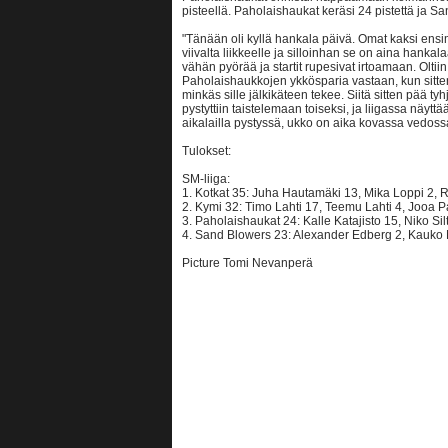
pisteellä. Paholaishaukat keräsi 24 pistettä ja S
"Tänään oli kyllä hankala päivä. Omat kaksi ens
viivalta liikkeelle ja silloinhan se on aina hankal
vähän pyörää ja startit rupesivat irtoamaan. Olti
Paholaishaukkojen ykkösparia vastaan, kun sitte
minkäs sille jälkikäteen tekee. Siitä sitten pää ty
pystyttiin taistelemaan toiseksi, ja liigassa näyttä
aikalailla pystyssä, ukko on aika kovassa vedos
Tulokset:
SM-liiga:
1. Kotkat 35: Juha Hautamäki 13, Mika Loppi 2, 
2. Kymi 32: Timo Lahti 17, Teemu Lahti 4, Jooa 
3. Paholaishaukat 24: Kalle Katajisto 15, Niko Si
4. Sand Blowers 23: Alexander Edberg 2, Kauko 
Picture Tomi Nevanperä