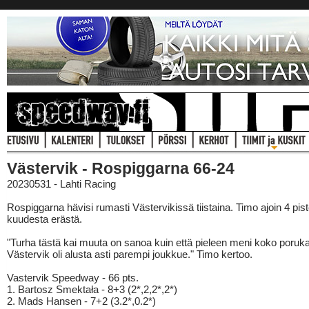
Västervik - Rospiggarna 66-24
20230531 - Lahti Racing
Rospiggarna hävisi rumasti Västervikissä tiistaina. Timo ajoin 4 pist
kuudesta erästä.
"Turha tästä kai muuta on sanoa kuin että pieleen meni koko poruka
Västervik oli alusta asti parempi joukkue." Timo kertoo.
Vastervik Speedway - 66 pts.
1. Bartosz Smektała - 8+3 (2*,2,2*,2*)
2. Mads Hansen - 7+2 (3.2*,0.2*)