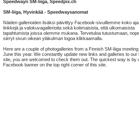
Speedwayn SM-liiga, Speedpix.ch
SM-liiga, Hyvinkää - Speedwaysanomat
Näiden gallerioiden lisäksi päivittyy Facebook-sivuillemme koko aj
linkkejä ja valokuvagallerioita sekä kotimaisista, että ulkomaisista
tapahtumista joissa olemme mukana. Tervetuloa tutustumaan, nop
siirryt sivun oikean yläkulman logoa klikkaamalla.
Here are a couple of photogalleries from a Finnish SM-liiga meeting 
June this year. We constantly update new links and galleries to ou
site, you are welcomed to check them out. The quickest way is by c
Facebook banner on the top right corner of this site.