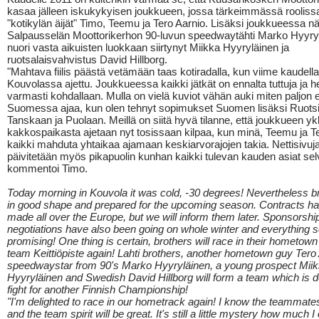
kasaa jälleen iskukykyisen joukkueen, jossa tärkeimmässä rooliss
"kotikylän äijät" Timo, Teemu ja Tero Aarnio. Lisäksi joukkueessa 
Salpausselän Moottorikerhon 90-luvun speedwaytähti Marko Hyyry
nuori vasta aikuisten luokkaan siirtynyt Miikka Hyyryläinen ja
ruotsalaisvahvistus David Hillborg.
"Mahtava fiilis päästä vetämään taas kotiradalla, kun viime kaudella 
Kouvolassa ajettu. Joukkueessa kaikki jätkät on ennalta tuttuja ja h
varmasti kohdallaan. Mulla on vielä kuviot vähän auki miten paljon 
Suomessa ajaa, kun olen tehnyt sopimukset Suomen lisäksi Ruotsi
Tanskaan ja Puolaan. Meillä on siitä hyvä tilanne, että joukkueen yk
kakkospaikasta ajetaan nyt tosissaan kilpaa, kun minä, Teemu ja Te
kaikki mahduta yhtaikaa ajamaan keskiarvorajojen takia. Nettisivuj
päivitetään myös pikapuolin kunhan kaikki tulevan kauden asiat selv
kommentoi Timo.
Today morning in Kouvola it was cold, -30 degrees! Nevertheless b
in good shape and prepared for the upcoming season. Contracts h
made all over the Europe, but we will inform them later. Sponsorshi
negotiations have also been going on whole winter and everything
promising! One thing is certain, brothers will race in their hometow
team Keittiöpiste again! Lahti brothers, another hometown guy Tero 
speedwaystar from 90's Marko Hyyryläinen, a young prospect Mii
Hyyryläinen and Swedish David Hillborg will form a team which is d
fight for another Finnish Championship!
"I'm delighted to race in our hometrack again! I know the teammate
and the team spirit will be great. It's still a little mystery how much I