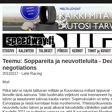
Teemu: Soppareita ja neuvotteluita - De
negotiations
20110217 - Lahti Racing
Moi!
Pitkä talvi ei näytä taittuvan millään ja Kouvolassa mittarit tippuivat
tienoille tänä aamuna. Siitä huolimatta veljekset ovat treenanneet h
talven ja latautuneet tulevaa kautta varten. Sopimuksiakin on tehty er
Eurooppaa ja niistä kerrotaan lisää myöhemmin. Yhteistyökuvioist
neuvoteltu koko talven ja asiat alkavat loksahdella vähitellen paikoil
Kaudelle 2011 on kuitenkin varmaa se, että Kuusankosken Moottor