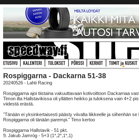
Rospiggarna - Dackarna 51-38
20240526 - Lahti Racing
Rospiggarna ajoi tiistaina vakuuttavaan kotivoittoon Dackarnaa vas
Timon ilta Hallstavikissa oli yllätten heikko ja tuloksena vain 4+2 pis
viidestä erästä.
"Tänään ei yksinkertaisesti päästy viivalta liikkeelle ja siihenhän se 
Rospiggarna oli tänään parempi." Timo kertoo
Rospiggarna Hallstavik - 51 pkt.
9. Jakub Jamróg - 5+3 (1*,2*,1*,1)