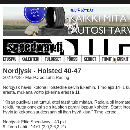
Nordjysk - Holsted 40-47
20210428 - Mad-Croc Lahti Racing
Nordjysk hävisi kotona Holstedille selvin lukemin. Timo ajoi 14+1 
erästä, mukana voitto jokerina erässä 11.
"Kisan puolivälissä tuntui, ettei tästä tule mitään. Radalla oli irtomate
reikiä, mutta onneksi se siitä siten parani loppua kohden. Startit irto
hyvin ja kokonaisuudessaan oli ihan hyvä kisa." Timo kertoo.
Nordjysk Elite Speedway - 40 pkt.
9. Timo Lahti - 14+1 (2,0,2,6,2,2*)