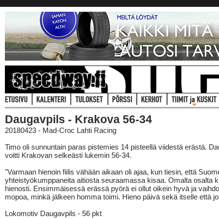
Daugavpils - Krakova 56-34
20180423 - Mad-Croc Lahti Racing
Timo oli sunnuntain paras pistemies 14 pisteellä viidestä erästä. D
voitti Krakovan selkeästi lukemin 56-34.
"Varmaan hienoin fiilis vähään aikaan oli ajaa, kun tiesin, että Suome
yhteistyökumppaneita aitiosta seuraamassa kisaa. Omalta osalta k
hienosti. Ensimmäisessä erässä pyörä ei ollut oikein hyvä ja vaihdo
mopoa, minkä jälkeen homma toimi. Hieno päivä sekä itselle että jo
Lokomotiv Daugavpils - 56 pkt