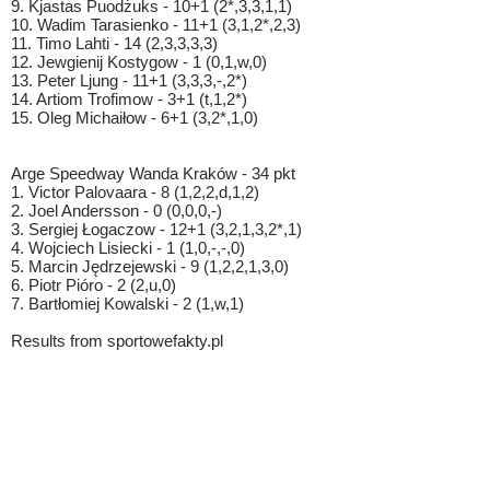
9. Kjastas Puodżuks - 10+1 (2*,3,3,1,1)
10. Wadim Tarasienko - 11+1 (3,1,2*,2,3)
11. Timo Lahti - 14 (2,3,3,3,3)
12. Jewgienij Kostygow - 1 (0,1,w,0)
13. Peter Ljung - 11+1 (3,3,3,-,2*)
14. Artiom Trofimow - 3+1 (t,1,2*)
15. Oleg Michaiłow - 6+1 (3,2*,1,0)
Arge Speedway Wanda Kraków - 34 pkt
1. Victor Palovaara - 8 (1,2,2,d,1,2)
2. Joel Andersson - 0 (0,0,0,-)
3. Sergiej Łogaczow - 12+1 (3,2,1,3,2*,1)
4. Wojciech Lisiecki - 1 (1,0,-,-,0)
5. Marcin Jędrzejewski - 9 (1,2,2,1,3,0)
6. Piotr Pióro - 2 (2,u,0)
7. Bartłomiej Kowalski - 2 (1,w,1)
Results from sportowefakty.pl