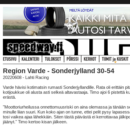
Region Varde - Sonderjylland 30-54
20220608 - Lahti Racing
Varde hävisi kotimatsin rumasti Sonderjyllandille. Rata oli erittäin pi
kotijoukkue oli alusta asti selkeä altavastaaja. Timo ajoi 6 pistettä 
erästä.
"Moottoriurheilussa onnettomuusriski on aina olemassa ja tänään se
minulle liian suuri. Kun koko ajan on tunne, ettei pelit pysy lapasess
tosi vaikea ajaa lähekkäin. Siten tästä päivästä ei kerrottavaa jälkipo
jäänyt." Timo kertoo kisan jälkeen.