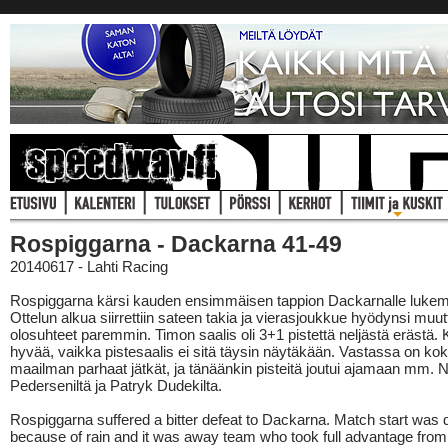
Rospiggarna - Dackarna 41-49
20140617 - Lahti Racing
Rospiggarna kärsi kauden ensimmäisen tappion Dackarnalle lukem
Ottelun alkua siirrettiin sateen takia ja vierasjoukkue hyödynsi muu
olosuhteet paremmin. Timon saalis oli 3+1 pistettä neljästä erästä. K
hyvää, vaikka pistesaalis ei sitä täysin näytäkään. Vastassa on kok
maailman parhaat jätkät, ja tänäänkin pisteitä joutui ajamaan mm. N
Pederseniltä ja Patryk Dudekilta.
Rospiggarna suffered a bitter defeat to Dackarna. Match start was 
because of rain and it was away team who took full advantage fro