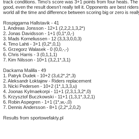
track conditions. Timo's score was 3+1 points from four heats. Th
good, even the result doesn't really tell it. Opponents are best riders
world all the time and difference between scoring big or zero is reall
Rospiggarna Hallstavik - 41
1. Andreas Jonsson - 12+1 (2,2,2,1,3,2*)
2. Jonas Davidsson - 1+1 (0,1*,0,-)
3. Mads Korneliussen - 12 (3,3,3,0,0,3)
4. Timo Lahti - 3+1 (0,2*,0,1)
5. Grzegorz Walasek - 0 (0,0,-,-)
6. Chris Harris - 3 (0,1,1,1)
7. Kim Nilsson - 10+1 (3,2,1*,3,1)
Dackarna Malilla - 49
1. Patryk Dudek - 10+2 (3,d,2*,2*,3)
2. Aleksandr Łoktajew - Riders replacement
3. Nicki Pedersen - 10+2 (1*,1,3,3,u)
4. Joonas Kylmaekorpi - 11+1 (2,3,1,3,2*,0)
5. Krzysztof Buczkowski - 11+1 (1,3,1*,3,2,1)
6. Robin Aspegren - 1+1 (1*,w,-,0)
7. Dennis Andersson - 8+1 (2,2*,2,0,2)
Results from sportowefakty.pl