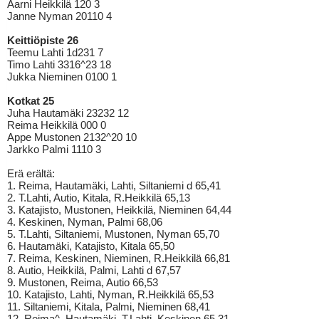
Aarni Heikkilä 120 3
Janne Nyman 20110 4
Keittiöpiste 26
Teemu Lahti 1d231 7
Timo Lahti 3316^23 18
Jukka Nieminen 0100 1
Kotkat 25
Juha Hautamäki 23232 12
Reima Heikkilä 000 0
Appe Mustonen 2132^20 10
Jarkko Palmi 1110 3
Erä erältä:
1. Reima, Hautamäki, Lahti, Siltaniemi d 65,41
2. T.Lahti, Autio, Kitala, R.Heikkilä 65,13
3. Katajisto, Mustonen, Heikkilä, Nieminen 64,44
4. Keskinen, Nyman, Palmi 68,06
5. T.Lahti, Siltaniemi, Mustonen, Nyman 65,70
6. Hautamäki, Katajisto, Kitala 65,50
7. Reima, Keskinen, Nieminen, R.Heikkilä 66,81
8. Autio, Heikkilä, Palmi, Lahti d 67,57
9. Mustonen, Reima, Autio 66,53
10. Katajisto, Lahti, Nyman, R.Heikkilä 65,53
11. Siltaniemi, Kitala, Palmi, Nieminen 68,41
12. Reima^, Hautamäki, T.Lahti, Keskinen 65,31