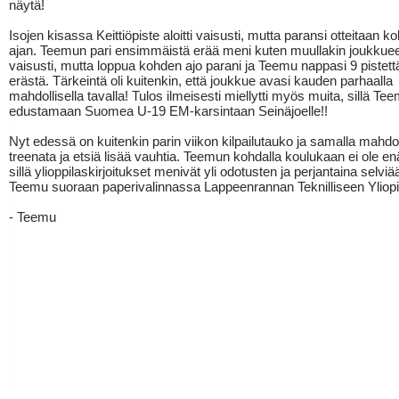
näytä!
Isojen kisassa Keittiöpiste aloitti vaisusti, mutta paransi otteitaan k
ajan. Teemun pari ensimmäistä erää meni kuten muullakin joukkue
vaisusti, mutta loppua kohden ajo parani ja Teemu nappasi 9 pistett
erästä. Tärkeintä oli kuitenkin, että joukkue avasi kauden parhaalla
mahdollisella tavalla! Tulos ilmeisesti miellytti myös muita, sillä Teem
edustamaan Suomea U-19 EM-karsintaan Seinäjoelle!!
Nyt edessä on kuitenkin parin viikon kilpailutauko ja samalla mahdo
treenata ja etsiä lisää vauhtia. Teemun kohdalla koulukaan ei ole en
sillä ylioppilaskirjoitukset menivät yli odotusten ja perjantaina selv
Teemu suoraan paperivalinnassa Lappeenrannan Teknilliseen Yliopi
- Teemu