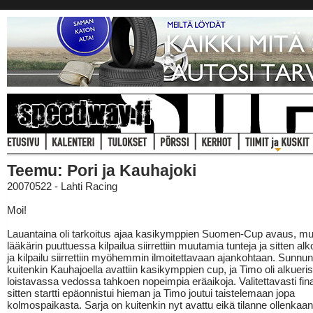
Teemu: Pori ja Kauhajoki
20070522 - Lahti Racing
Moi!
Lauantaina oli tarkoitus ajaa kasikymppien Suomen-Cup avaus, mu
lääkärin puuttuessa kilpailua siirrettiin muutamia tunteja ja sitten alk
ja kilpailu siirrettiin myöhemmin ilmoitettavaan ajankohtaan. Sunnun
kuitenkin Kauhajoella avattiin kasikymppien cup, ja Timo oli alkueri
loistavassa vedossa tahkoen nopeimpia eräaikoja. Valitettavasti fin
sitten startti epäonnistui hieman ja Timo joutui taistelemaan jopa
kolmospaikasta. Sarja on kuitenkin nyt avattu eikä tilanne ollenkaa