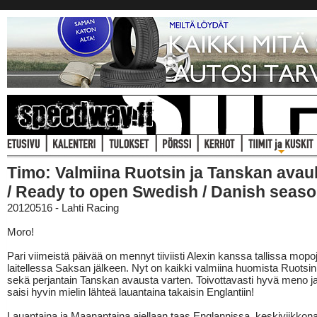
Timo: Valmiina Ruotsin ja Tanskan ava
/ Ready to open Swedish / Danish seaso
20120516 - Lahti Racing
Moro!
Pari viimeistä päivää on mennyt tiiviisti Alexin kanssa tallissa mopo
laitellessa Saksan jälkeen. Nyt on kaikki valmiina huomista Ruotsi
sekä perjantain Tanskan avausta varten. Toivottavasti hyvä meno ja
saisi hyvin mielin lähteä lauantaina takaisin Englantiin!
Lauantaina ja Maanantaina ajellaan taas Englannissa, keskiviikkon