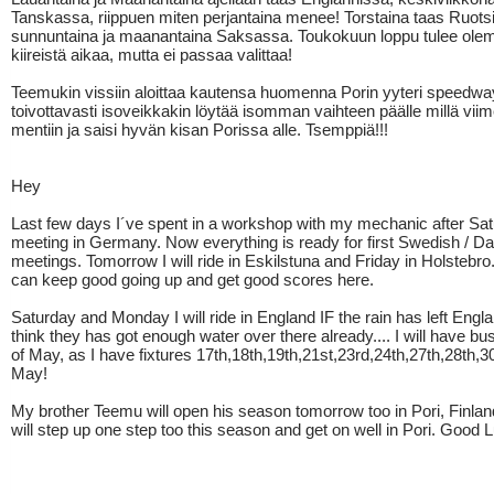
Tanskassa, riippuen miten perjantaina menee! Torstaina taas Ruots
sunnuntaina ja maanantaina Saksassa. Toukokuun loppu tulee ole
kiireistä aikaa, mutta ei passaa valittaa!
Teemukin vissiin aloittaa kautensa huomenna Porin yyteri speedwa
toivottavasti isoveikkakin löytää isomman vaihteen päälle millä vi
mentiin ja saisi hyvän kisan Porissa alle. Tsemppiä!!!
Hey
Last few days I´ve spent in a workshop with my mechanic after Sa
meeting in Germany. Now everything is ready for first Swedish / D
meetings. Tomorrow I will ride in Eskilstuna and Friday in Holstebro
can keep good going up and get good scores here.
Saturday and Monday I will ride in England IF the rain has left Engla
think they has got enough water over there already.... I will have bu
of May, as I have fixtures 17th,18th,19th,21st,23rd,24th,27th,28th,30
May!
My brother Teemu will open his season tomorrow too in Pori, Finla
will step up one step too this season and get on well in Pori. Good Lu