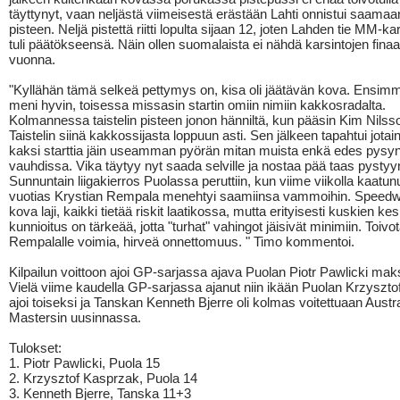
täyttynyt, vaan neljästä viimeisestä erästään Lahti onnistui saama
pisteen. Neljä pistettä riitti lopulta sijaan 12, joten Lahden tie MM-k
tuli päätökseensä. Näin ollen suomalaista ei nähdä karsintojen finaa
vuonna.
"Kyllähän tämä selkeä pettymys on, kisa oli jäätävän kova. Ensim
meni hyvin, toisessa missasin startin omiin nimiin kakkosradalta.
Kolmannessa taistelin pisteen jonon hänniltä, kun pääsin Kim Nilsso
Taistelin siinä kakkossijasta loppuun asti. Sen jälkeen tapahtui jotain
kaksi starttia jäin useamman pyörän mitan muista enkä edes pysy
vauhdissa. Vika täytyy nyt saada selville ja nostaa pää taas pystyy
Sunnuntain liigakierros Puolassa peruttiin, kun viime viikolla kaatun
vuotias Krystian Rempala menehtyi saamiinsa vammoihin. Speed
kova laji, kaikki tietää riskit laatikossa, mutta erityisesti kuskien k
kunnioitus on tärkeää, jotta "turhat" vahingot jäisivät minimiin. Toiv
Rempalalle voimia, hirveä onnettomuus. " Timo kommentoi.
Kilpailun voittoon ajoi GP-sarjassa ajava Puolan Piotr Pawlicki maks
Vielä viime kaudella GP-sarjassa ajanut niin ikään Puolan Krzyszt
ajoi toiseksi ja Tanskan Kenneth Bjerre oli kolmas voitettuaan Aust
Mastersin uusinnassa.
Tulokset:
1. Piotr Pawlicki, Puola 15
2. Krzysztof Kasprzak, Puola 14
3. Kenneth Bjerre, Tanska 11+3