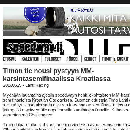
Timon tie nousi pystyyn MM-
karsintasemifinaalissa Kroatiassa
20160529 - Lahti Racing
Myöhään lauantaina ajettiin speedwayn henkilökohtaisten MM-karsi
semifinaaleista Kroatian Goricanissa. Suomen edustaja Timo Lahti o
selvittänyt tiensä aiemmin ajetusta karsinnasta semifinaaliin, josta oli
jatkopaikka seitsemälle nopeimmalle karsintojen finaaliin. Kahdeksa
varamiehenä Challengeen.
Timon kilpailu alkoi vahvasti miehen viedessä avauseränsä nimiins
jälkeen kuitenkaan kovassa porukassa pistepussi ei enää toivotulla 