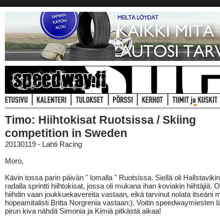
Timo: Hiihtokisat Ruotsissa / Skiing
competition in Sweden
20130119 - Lahti Racing
Moro,
Kävin tossa parin päivän " lomalla " Ruotsissa. Siellä oli Hallstavi
radalla sprintti hiihtokisat, jossa oli mukana ihan koviakin hiihtäjiä
hiihdin vaan joukkuekavereita vastaan, eikä tarvinut nolata itseän
hopeamitalisti Britta Norgrenia vastaan:). Voitin speedwaymiesten lä
pirun kiva nähdä Simonia ja Kimiä pitkästä aikaa!