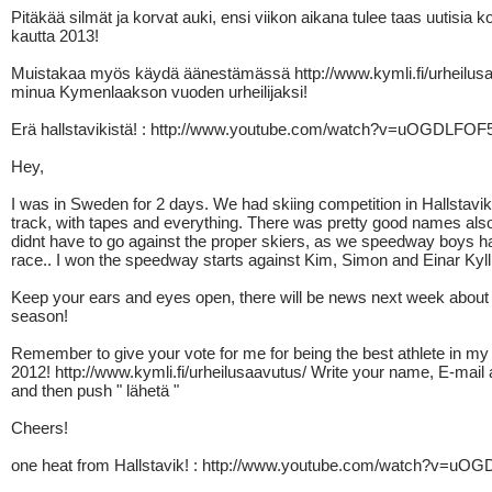
Pitäkää silmät ja korvat auki, ensi viikon aikana tulee taas uutisia k
kautta 2013!
Muistakaa myös käydä äänestämässä http://www.kymli.fi/urheilus
minua Kymenlaakson vuoden urheilijaksi!
Erä hallstavikistä! : http://www.youtube.com/watch?v=uOGDLFO
Hey,
I was in Sweden for 2 days. We had skiing competition in Hallstav
track, with tapes and everything. There was pretty good names also.
didnt have to go against the proper skiers, as we speedway boys 
race.. I won the speedway starts against Kim, Simon and Einar Kyll
Keep your ears and eyes open, there will be news next week abou
season!
Remember to give your vote for me for being the best athlete in my
2012! http://www.kymli.fi/urheilusaavutus/ Write your name, E-mail
and then push " lähetä "
Cheers!
one heat from Hallstavik! : http://www.youtube.com/watch?v=u