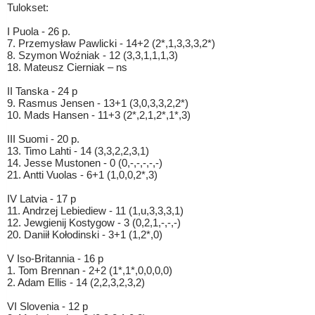
Tulokset:
I Puola - 26 p.
7. Przemysław Pawlicki - 14+2 (2*,1,3,3,3,2*)
8. Szymon Woźniak - 12 (3,3,1,1,1,3)
18. Mateusz Cierniak – ns
II Tanska - 24 p
9. Rasmus Jensen - 13+1 (3,0,3,3,2,2*)
10. Mads Hansen - 11+3 (2*,2,1,2*,1*,3)
III Suomi - 20 p.
13. Timo Lahti - 14 (3,3,2,2,3,1)
14. Jesse Mustonen - 0 (0,-,-,-,-,-)
21. Antti Vuolas - 6+1 (1,0,0,2*,3)
IV Latvia - 17 p
11. Andrzej Lebiediew - 11 (1,u,3,3,3,1)
12. Jewgienij Kostygow - 3 (0,2,1,-,-,-)
20. Daniił Kołodinski - 3+1 (1,2*,0)
V Iso-Britannia - 16 p
1. Tom Brennan - 2+2 (1*,1*,0,0,0,0)
2. Adam Ellis - 14 (2,2,3,2,3,2)
VI Slovenia - 12 p