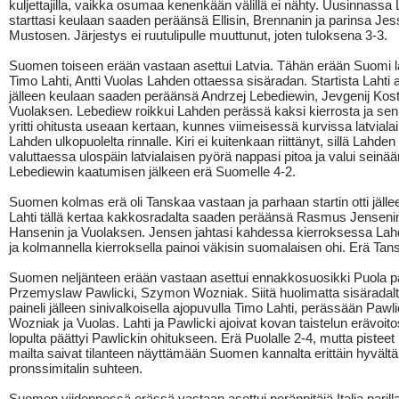
kuljettajilla, vaikka osumaa kenenkään välillä ei nähty. Uusinnassa 
starttasi keulaan saaden peräänsä Ellisin, Brennanin ja parinsa Jes
Mustosen. Järjestys ei ruutulipulle muuttunut, joten tuloksena 3-3.
Suomen toiseen erään vastaan asettui Latvia. Tähän erään Suomi läh
Timo Lahti, Antti Vuolas Lahden ottaessa sisäradan. Startista Lahti
jälleen keulaan saaden peräänsä Andrzej Lebediewin, Jevgenij Kost
Vuolaksen. Lebediew roikkui Lahden perässä kaksi kierrosta ja sen
yritti ohitusta useaan kertaan, kunnes viimeisessä kurvissa latvialai
Lahden ulkopuolelta rinnalle. Kiri ei kuitenkaan riittänyt, sillä Lahden
valuttaessa ulospäin latvialaisen pyörä nappasi pitoa ja valui seinää
Lebediewin kaatumisen jälkeen erä Suomelle 4-2.
Suomen kolmas erä oli Tanskaa vastaan ja parhaan startin otti jäll
Lahti tällä kertaa kakkosradalta saaden peräänsä Rasmus Jensen
Hansenin ja Vuolaksen. Jensen jahtasi kahdessa kierroksessa Lahd
ja kolmannella kierroksella painoi väkisin suomalaisen ohi. Erä Tans
Suomen neljänteen erään vastaan asettui ennakkosuosikki Puola pa
Przemyslaw Pawlicki, Szymon Wozniak. Siitä huolimatta sisäradal
paineli jälleen sinivalkoisella ajopuvulla Timo Lahti, perässään Pawli
Wozniak ja Vuolas. Lahti ja Pawlicki ajoivat kovan taistelun erävoito
lopulta päättyi Pawlickin ohitukseen. Erä Puolalle 2-4, mutta pisteet i
mailta saivat tilanteen näyttämään Suomen kannalta erittäin hyvältä
pronssimitalin suhteen.
Suomen viidennessä erässä vastaan asettui peränpitäjä Italia parill