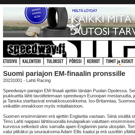
Suomi pariajon EM-finaalin pronssille
20231001 - Lahti Racing
Speedwayn pariajon EM-finaali ajettiin tänään Puolan Opolessa. S
joukkuetta lähti tavoittelemaan speedwayn Euroopan mestaruutta, j
ja Tanska starttasivat ennakkosuosikkeina. Iso-Britanniaa, Suomea 
veikattiin ennakkoon myös mitalitaistoon.
Suomen ensimmäinen erä ajettiin Englantia vastaan. Siinä sisältä s
Timo Lahti nappasi lähtösuoralla keulapaikan valuttaen ensimmise
kurvissa selkeästi ulos samalla ajaen Englannin paria ulospäin. T
valui pitkäksi ja seurauksena Adam Ellis kaatui ja erä uusittiin yllättä