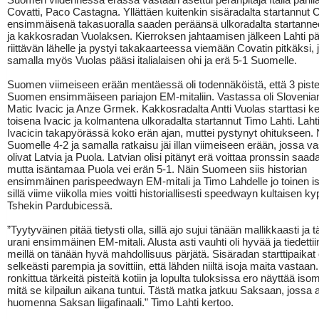
Covatti, Paco Castagna. Yllättäen kuitenkin sisäradalta startannut Co
ensimmäisenä takasuoralla saaden peräänsä ulkoradalta startann
ja kakkosradan Vuolaksen. Kierroksen jahtaamisen jälkeen Lahti pä
riittävän lähelle ja pystyi takakaarteessa viemään Covatin pitkäksi, j
samalla myös Vuolas pääsi italialaisen ohi ja erä 5-1 Suomelle.
Suomen viimeiseen erään mentäessä oli todennäköistä, että 3 pistettä
Suomen ensimmäiseen pariajon EM-mitaliin. Vastassa oli Slovenian
Matic Ivacic ja Anze Grmek. Kakkosradalta Antti Vuolas starttasi k
toisena Ivacic ja kolmantena ulkoradalta startannut Timo Lahti. Lahti 
Ivacicin takapyörässä koko erän ajan, muttei pystynyt ohitukseen. 
Suomelle 4-2 ja samalla ratkaisu jäi illan viimeiseen erään, jossa v
olivat Latvia ja Puola. Latvian olisi pitänyt erä voittaa pronssin saa
mutta isäntamaa Puola vei erän 5-1. Näin Suomeen siis historian
ensimmäinen parispeedwayn EM-mitali ja Timo Lahdelle jo toinen iso
sillä viime viikolla mies voitti historiallisesti speedwayn kultaisen k
Tshekin Pardubicessä.
”Tyytyväinen pitää tietysti olla, sillä ajo sujui tänään mallikkaasti ja
urani ensimmäinen EM-mitali. Alusta asti vauhti oli hyvää ja tiedettiin
meillä on tänään hyvä mahdollisuus pärjätä. Sisäradan starttipaikat 
selkeästi parempia ja sovittiin, että lähden niiltä isoja maita vastaan.
ronkittua tärkeitä pisteitä kotiin ja lopulta tuloksissa ero näyttää is
mitä se kilpailun aikana tuntui. Tästä matka jatkuu Saksaan, jossa 
huomenna Saksan liigafinaali.” Timo Lahti kertoo.