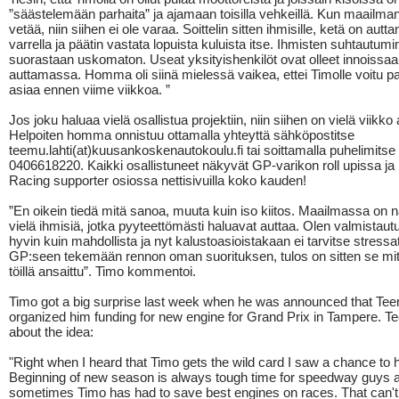
”säästelemään parhaita” ja ajamaan toisilla vehkeillä. Kun maailman
vetää, niin siihen ei ole varaa. Soittelin sitten ihmisille, ketä on autt
varrella ja päätin vastata lopuista kuluista itse. Ihmisten suhtautumi
suorastaan uskomaton. Useat yksityishenkilöt ovat olleet innoiss
auttamassa. Homma oli siinä mielessä vaikea, ettei Timolle voitu pa
asiaa ennen viime viikkoa. ”
Jos joku haluaa vielä osallistua projektiin, niin siihen on vielä viikko 
Helpoiten homma onnistuu ottamalla yhteyttä sähköpostitse
teemu.lahti(at)kuusankoskenautokoulu.fi tai soittamalla puhelimitse
0406618220. Kaikki osallistuneet näkyvät GP-varikon roll upissa ja 
Racing supporter osiossa nettisivuilla koko kauden!
”En oikein tiedä mitä sanoa, muuta kuin iso kiitos. Maailmassa on 
vielä ihmisiä, jotka pyyteettömästi haluavat auttaa. Olen valmistautu
hyvin kuin mahdollista ja nyt kalustoasioistakaan ei tarvitse stress
GP:seen tekemään rennon oman suorituksen, tulos on sitten se mitä
töillä ansaittu”. Timo kommentoi.
Timo got a big surprise last week when he was announced that Te
organized him funding for new engine for Grand Prix in Tampere. Te
about the idea:
"Right when I heard that Timo gets the wild card I saw a chance to h
Beginning of new season is always tough time for speedway guys 
sometimes Timo has had to save best engines on races. That can'