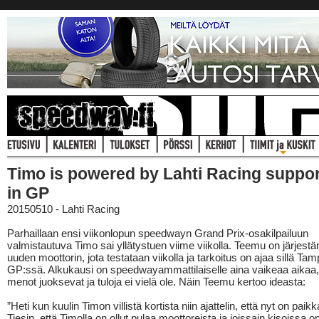
Timo is powered by Lahti Racing suppor
in GP
20150510 - Lahti Racing
Parhaillaan ensi viikonlopun speedwayn Grand Prix-osakilpailuun
valmistautuva Timo sai yllätystuen viime viikolla. Teemu on järjestä
uuden moottorin, jota testataan viikolla ja tarkoitus on ajaa sillä Ta
GP:ssä. Alkukausi on speedwayammattilaiselle aina vaikeaa aikaa, 
menot juoksevat ja tuloja ei vielä ole. Näin Teemu kertoo ideasta:
”Heti kun kuulin Timon villistä kortista niin ajattelin, että nyt on paikk
Tiesin, että Timolla on ollut pulaa moottoreista ja joissain kisoissa o