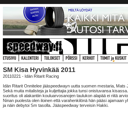
SM Kisa Hyvinkää 2011
20110221 - Idän Ritarit Racing
Idän Ritarit Onnitelee jääspeedwayn uutta suomen mestaria, Mats Jä
Sekä muita mitalisteja ja kuljettajia jokka tunsi onistuvansa kisass
suoritus oli alakantiin kouluarvosanojen taulukon alapää ei riitä arvion
Ninan puolesta olen iloinen että varahenkilönä hän pääsi ajamaan y
ja näin debytoi Sm tasolla. Jääspeedway terveisin Hakki.