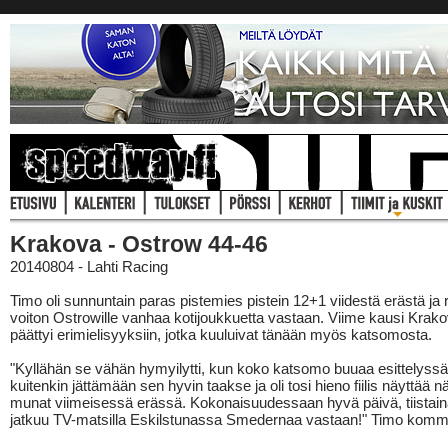
Krakova - Ostrow 44-46
20140804 - Lahti Racing
Timo oli sunnuntain paras pistemies pistein 12+1 viidestä erästä ja r
voiton Ostrowille vanhaa kotijoukkuetta vastaan. Viime kausi Krak
päättyi erimielisyyksiin, jotka kuuluivat tänään myös katsomosta.
"Kyllähän se vähän hymyilytti, kun koko katsomo buuaa esittelyssä
kuitenkin jättämään sen hyvin taakse ja oli tosi hieno fiilis näyttää 
munat viimeisessä erässä. Kokonaisuudessaan hyvä päivä, tiista
jatkuu TV-matsilla Eskilstunassa Smedernaa vastaan!" Timo komm