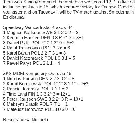
Timo was Sunday's man of the match as we scored 12+1 in five ri
including heat win in 15, which secured victory for Ostrow. Good da
youngster and on Tuesday it will be TV-match against Smederna in
Eskilstuna!
Speedway Wanda Instal Krakow 44
1 Magnus Karlsson SWE 3 1 2 0 2 = 8
2 Kenneth Hansen DEN 0 3 R 2* 3 = 8+1
3 Daniel Pytel POL 2* 0 1 2* 0 = 5+2
4 Rafal Trojanowski POL 3 3 d = 6
5 Karol Baran POL 2 2 F 3 1 = 8
6 Daniel Kaczmarek POL 1 0 3 1 = 5
7 Pawel Parys POL 2 1 1 = 4
ZKS MDM Komputery Ostrovia 46
1 Nicklas Porsing DEN 2 2 2 0 2 = 8
2 Kamil Brzozowski POL 1* 1* 3 1 1* = 7+3
3 Ronnie Jamrozy POL R 1 1 = 2
4 Timo Lahti FIN 1 3 3 2* 3 = 12+1
5 Peter Karlsson SWE 3 2 2* 3 R = 10+1
6 Maksym Drabik POL R T 1 = 1
7 Mateusz Borowicz POL 3 0 3 0 = 6
Results: Vesa Niemelä