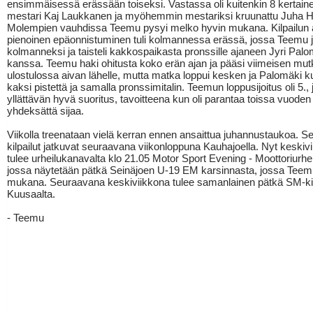
ensimmäisessä erässään toiseksi. Vastassa oli kuitenkin 8 kerta
mestari Kaj Laukkanen ja myöhemmin mestariksi kruunattu Juha 
Molempien vauhdissa Teemu pysyi melko hyvin mukana. Kilpailun 
pienoinen epäonnistuminen tuli kolmannessa erässä, jossa Teemu jä
kolmanneksi ja taisteli kakkospaikasta pronssille ajaneen Jyri Pal
kanssa. Teemu haki ohitusta koko erän ajan ja pääsi viimeisen mu
ulostulossa aivan lähelle, mutta matka loppui kesken ja Palomäki ku
kaksi pistettä ja samalla pronssimitalin. Teemun loppusijoitus oli 5., 
yllättävän hyvä suoritus, tavoitteena kun oli parantaa toissa vuoden
yhdeksättä sijaa.
Viikolla treenataan vielä kerran ennen ansaittua juhannustaukoa. S
kilpailut jatkuvat seuraavana viikonloppuna Kauhajoella. Nyt keskiv
tulee urheilukanavalta klo 21.05 Motor Sport Evening - Moottoriurheil
jossa näytetään pätkä Seinäjoen U-19 EM karsinnasta, jossa Teemu
mukana. Seuraavana keskiviikkona tulee samanlainen pätkä SM-kil
Kuusaalta.
- Teemu