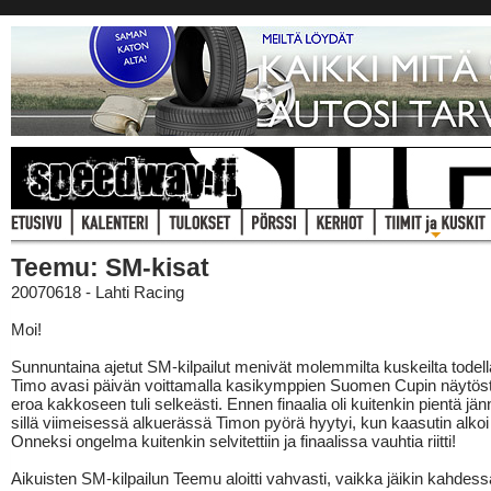
Teemu: SM-kisat
20070618 - Lahti Racing
Moi!
Sunnuntaina ajetut SM-kilpailut menivät molemmilta kuskeilta todell
Timo avasi päivän voittamalla kasikymppien Suomen Cupin näytösty
eroa kakkoseen tuli selkeästi. Ennen finaalia oli kuitenkin pientä jänn
sillä viimeisessä alkuerässä Timon pyörä hyytyi, kun kaasutin alkoi 
Onneksi ongelma kuitenkin selvitettiin ja finaalissa vauhtia riitti!
Aikuisten SM-kilpailun Teemu aloitti vahvasti, vaikka jäikin kahdess