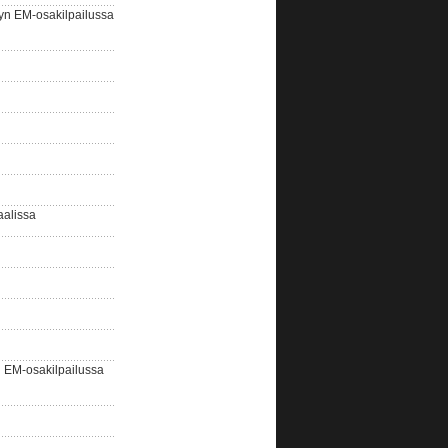
yn EM-osakilpailussa
aalissa
EM-osakilpailussa