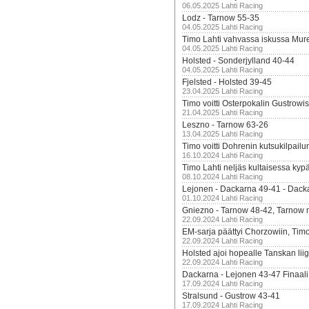
06.05.2025 Lahti Racing
Lodz - Tarnow 55-35
04.05.2025 Lahti Racing
Timo Lahti vahvassa iskussa Mur
04.05.2025 Lahti Racing
Holsted - Sonderjylland 40-44
04.05.2025 Lahti Racing
Fjelsted - Holsted 39-45
23.04.2025 Lahti Racing
Timo voitti Osterpokalin Gustrowi
21.04.2025 Lahti Racing
Leszno - Tarnow 63-26
13.04.2025 Lahti Racing
Timo voitti Dohrenin kutsukilpailu
16.10.2024 Lahti Racing
Timo Lahti neljäs kultaisessa kyp
08.10.2024 Lahti Racing
Lejonen - Dackarna 49-41 - Dack
01.10.2024 Lahti Racing
Gniezno - Tarnow 48-42, Tarnow 
22.09.2024 Lahti Racing
EM-sarja päättyi Chorzowiin, Tim
22.09.2024 Lahti Racing
Holsted ajoi hopealle Tanskan lii
22.09.2024 Lahti Racing
Dackarna - Lejonen 43-47 Finaali
17.09.2024 Lahti Racing
Stralsund - Gustrow 43-41
17.09.2024 Lahti Racing