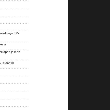
la speedwayn EM-
gesta
olkapää jälleen
oukkaantui