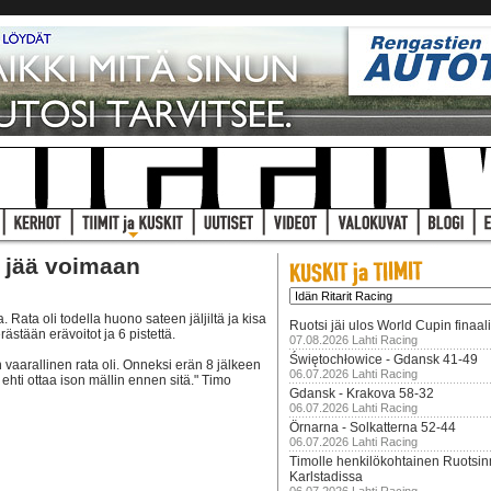
s jää voimaan
 Rata oli todella huono sateen jäljiltä ja kisa
Ruotsi jäi ulos World Cupin finaal
ästään erävoitot ja 6 pistettä.
07.08.2026 Lahti Racing
Świętochłowice - Gdansk 41-49
n vaarallinen rata oli. Onneksi erän 8 jälkeen
06.07.2026 Lahti Racing
u ehti ottaa ison mällin ennen sitä." Timo
Gdansk - Krakova 58-32
06.07.2026 Lahti Racing
Örnarna - Solkatterna 52-44
06.07.2026 Lahti Racing
Timolle henkilökohtainen Ruotsi
Karlstadissa