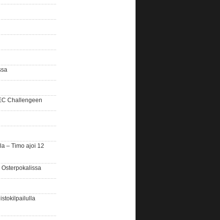
ssa
SEC Challengeen
la – Timo ajoi 12
 Osterpokalissa
stokilpailulla