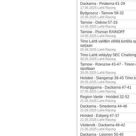
Dackarna - Piraterna 61-29
17.06.2025 Lahti Racing
Bydgoszcz - Tarnow 58-32
15.06.2025 Lahti Racing
Tarnow - Ostrow 57-33
14.06.2025 Lahti Racing
Tarnow - Poznan RAINOFF
14.06.2025 Lahti Racing
Timo Lahti valittiin villillä kortil
sarjaan
05.06.2025 Lahti Racing
Timo Lahti vetäytyy SEC Challen
30.05.2025 Lahti Racing
Tarnow - Rzeszow 43-47 - Timon 
sijoiltaan
29.05.2025 Lahti Racing
Holsted - Slangerup 39-45 Timo l
28.05.2025 Lahti Racing
Rospiggarna - Dackarna 47-41
27.05.2025 Lahti Racing
Region Varde - Holsted 32-52
21.05.2025 Lahti Racing
Dackarna - Smederna 44-46
21.05.2025 Lahti Racing
Holsted - Esbjerg 47-37
21.05.2025 Lahti Racing
Västervik - Dackarna 48-42
21.05.2025 Lahti Racing
Dackarna - Lejonen 50-40