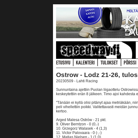
Ostrow - Lodz 21-26, tulo
20230509 - Lahti Racing
Sunnuntaina ajettiin Puolan liigaottelu Ostrowissa.
keskeytettiin erän 8 jälkeen. Timo ajoi kahdesta er
"Tänään ei kyllä olisi pitänyt ajaa metriäkään, nii
peli vihellettiin poikki. Valitettavasti meidän junn
kertoo.
Arged Malesa Ostrów - 21 pkt.
9. Oliver Berntzon - 0 (0,-)
10. Grzegorz Walasek - 4 (1,3)
11. Victor Palovaara - 0 (-,-)
12. Matias Nielsen - 1 (1,0)