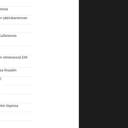
sissa
sin ykköskarsinnan
Kultaisessa
n viimeisessä EM-
aa finaaliin
7
kin liigassa