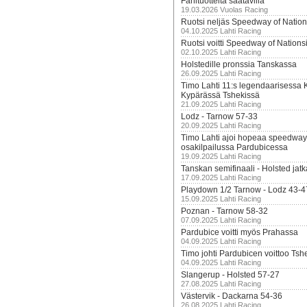
Fanituotteita saatavilla
19.03.2026 Vuolas Racing
Ruotsi neljäs Speedway of Nation
04.10.2025 Lahti Racing
Ruotsi voitti Speedway of Nation
02.10.2025 Lahti Racing
Holstedille pronssia Tanskassa
26.09.2025 Lahti Racing
Timo Lahti 11:s legendaarisessa 
Kypärässä Tshekissä
21.09.2025 Lahti Racing
Lodz - Tarnow 57-33
20.09.2025 Lahti Racing
Timo Lahti ajoi hopeaa speedway
osakilpailussa Pardubicessa
19.09.2025 Lahti Racing
Tanskan semifinaali - Holsted jatk
17.09.2025 Lahti Racing
Playdown 1/2 Tarnow - Lodz 43-4
15.09.2025 Lahti Racing
Poznan - Tarnow 58-32
07.09.2025 Lahti Racing
Pardubice voitti myös Prahassa
04.09.2025 Lahti Racing
Timo johti Pardubicen voittoo Tshe
04.09.2025 Lahti Racing
Slangerup - Holsted 57-27
27.08.2025 Lahti Racing
Västervik - Dackarna 54-36
26.08.2025 Lahti Racing