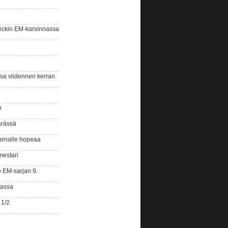
eckin EM-karsinnassa
ssa viidennen kerran
n
ärässä
arnalle hopeaa
mestari
o EM-sarjan 9.
gassa
 1/2