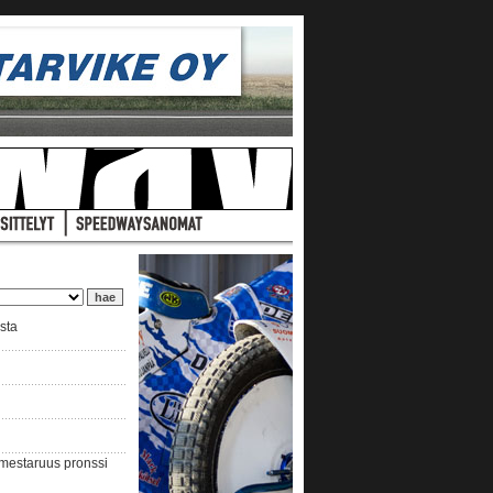
ista
nmestaruus pronssi