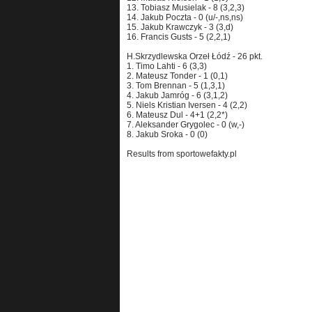
13. Tobiasz Musielak - 8 (3,2,3)
14. Jakub Poczta - 0 (u/-,ns,ns)
15. Jakub Krawczyk - 3 (3,d)
16. Francis Gusts - 5 (2,2,1)
H.Skrzydlewska Orzeł Łódź - 26 pkt.
1. Timo Lahti - 6 (3,3)
2. Mateusz Tonder - 1 (0,1)
3. Tom Brennan - 5 (1,3,1)
4. Jakub Jamróg - 6 (3,1,2)
5. Niels Kristian Iversen - 4 (2,2)
6. Mateusz Dul - 4+1 (2,2*)
7. Aleksander Grygolec - 0 (w,-)
8. Jakub Sroka - 0 (0)
Results from sportowefakty.pl