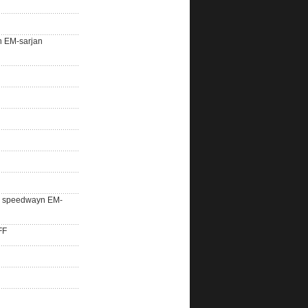
n EM-sarjan
lle speedwayn EM-
FF