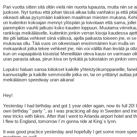
Pari vuotta sitten sitä oltiin vielä niin nuorta lupausta, mutta niin se a
juoksee. Nyt tuntuu että johan tässä alkaa tulla vanhaksi ja että pitäi
oikeasti alkaa pysymään kaikkien maailman miesten mukana. Keh
on kuitenkin kokoajan mennyt ylöspäin ja toivotaan että sama, jolle
parempikin vauhti jatkuisi koko kauden loppuun. Muutama viimekaus
rankkoja meikäläiselle, kuitenkin jonkin verran kisoja kaudessa ajett
itte piti laittaa vehkeet siinä välissä, ajella paikasta toiseen jne, ei s
mukavaa ollu. Tää vuos on oikeestaan ensimmäinen kun mulla on
mekaanikot jotka tekee vehkeet jne, niin voi välillä ihan levätä ja ott
kun on vapaapäiviä kisoista! Meneillään oleva kausi on varmaan ol
uran parasta aikaa, pirun kiva on tyrkätä ja tulostakin on jonkin verra
Lopuksi haluan sanoa kiitokset kaikille yhteistyökumppaneille, faneil
kannustajille ja kaikille semmosille jotka on, tai on yrittänyt auttaa jo
meikäläisen speedway uran aikana!
Hey!
Yesterday I had birthday and got 1 year older again, now its full 20!
own birthday " party ", as I was practicing all day in Sweden and tr
new tricks with bikes. After that I went to Arlanda airport hotel and 
I flew to England, tomorrow I´m gonna ride at King´s lynn.
It was good practice yesterday and hopefully I get some more spee
meetings as well.