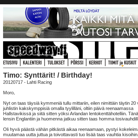
Timo: Synttärit! / Birthday!
20120717 - Lahti Racing
Moro,
Nyt on taas täysiä kymmeniä tullu mittariin, eilen nimittäin täytin 20
juhlistin kakskymppisiä omalla tyylilläni, oltiin päivä reenaamassa
Hallstavikissä ja siitä sitten yöksi Arlandan lentokenttähotelliin. T
lensin Englantiin ja huomenna jatkuu sitten taas homma tosivauhdill
Oli hyvä päästä vähän pitkästä aikaa reenaamaan, pystyi kokelei
muutamaa uutta juttua ja toivottavasti tuo lisää taas vauhtia kisoihin