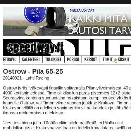
Ostrow - Pila 65-25
20140921 - Lahti Racing
Ostrow jyräsi väkevästi finaaliin voittamalla Pilan ylivoimaisesti 40 p
4000 kotifanin edessä. Timo oli kilpailun paras pistemies 12+2 piste
Seuraavina kahtena sunnuntaina ratkaistaan kumpi nousee ykkösli
kaudelle Ostrow, vai Timon viime vuoden joukkue Krakova. Timon j
Krakovan välillä on edelleen sopimusriita viime kaudelta ja sähköä o
ilmassa molemmissa otteluissa.
"Jes, tosi hieno juttu. Tänään oltiin pitelemättömiä, ei Pilalla ollut
mahdollisuuksia. Krakovaa vastaan on todella kova lataus, siellä on 