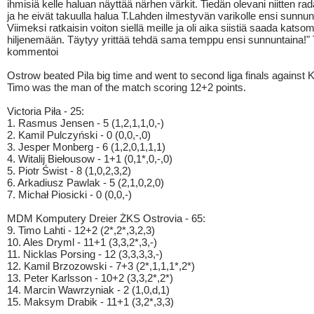
ihmisiä kelle haluan näyttää närhen värkit. Tiedän olevani niitten ra
ja he eivät takuulla halua T.Lahden ilmestyvän varikolle ensi sunnun
Viimeksi ratkaisin voiton siellä meille ja oli aika siistiä saada katso
hiljenemään. Täytyy yrittää tehdä sama temppu ensi sunnuntaina!"
kommentoi
Ostrow beated Pila big time and went to second liga finals against 
Timo was the man of the match scoring 12+2 points.
Victoria Piła - 25:
1. Rasmus Jensen - 5 (1,2,1,1,0,-)
2. Kamil Pulczyński - 0 (0,0,-,0)
3. Jesper Monberg - 6 (1,2,0,1,1,1)
4. Witalij Biełousow - 1+1 (0,1*,0,-,0)
5. Piotr Świst - 8 (1,0,2,3,2)
6. Arkadiusz Pawlak - 5 (2,1,0,2,0)
7. Michał Piosicki - 0 (0,0,-)
MDM Komputery Dreier ŻKS Ostrovia - 65:
9. Timo Lahti - 12+2 (2*,2*,3,2,3)
10. Ales Dryml - 11+1 (3,3,2*,3,-)
11. Nicklas Porsing - 12 (3,3,3,3,-)
12. Kamil Brzozowski - 7+3 (2*,1,1,1*,2*)
13. Peter Karlsson - 10+2 (3,3,2*,2*)
14. Marcin Wawrzyniak - 2 (1,0,d,1)
15. Maksym Drabik - 11+1 (3,2*,3,3)