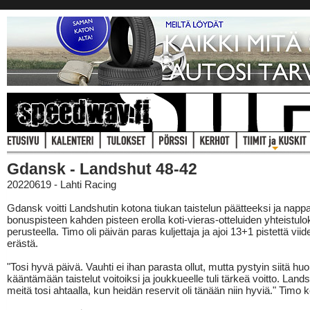
Gdansk - Landshut 48-42
20220619 - Lahti Racing
Gdansk voitti Landshutin kotona tiukan taistelun päätteeksi ja napp
bonuspisteen kahden pisteen erolla koti-vieras-otteluiden yhteistul
perusteella. Timo oli päivän paras kuljettaja ja ajoi 13+1 pistettä viid
erästä.
"Tosi hyvä päivä. Vauhti ei ihan parasta ollut, mutta pystyin siitä huo
kääntämään taistelut voitoiksi ja joukkueelle tuli tärkeä voitto. Landsh
meitä tosi ahtaalla, kun heidän reservit oli tänään niin hyviä." Timo 