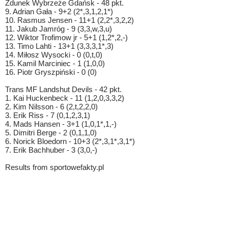
Zdunek Wybrzeże Gdańsk - 48 pkt.
9. Adrian Gała - 9+2 (2*,3,1,2,1*)
10. Rasmus Jensen - 11+1 (2,2*,3,2,2)
11. Jakub Jamróg - 9 (3,3,w,3,u)
12. Wiktor Trofimow jr - 5+1 (1,2*,2,-)
13. Timo Lahti - 13+1 (3,3,3,1*,3)
14. Miłosz Wysocki - 0 (0,t,0)
15. Kamil Marciniec - 1 (1,0,0)
16. Piotr Gryszpiński - 0 (0)
Trans MF Landshut Devils - 42 pkt.
1. Kai Huckenbeck - 11 (1,2,0,3,3,2)
2. Kim Nilsson - 6 (2,t,2,2,0)
3. Erik Riss - 7 (0,1,2,3,1)
4. Mads Hansen - 3+1 (1,0,1*,1,-)
5. Dimitri Berge - 2 (0,1,1,0)
6. Norick Bloedorn - 10+3 (2*,3,1*,3,1*)
7. Erik Bachhuber - 3 (3,0,-)
Results from sportowefakty.pl