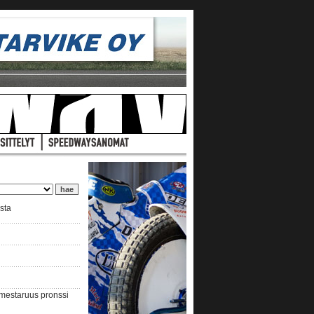
ista
nmestaruus pronssi