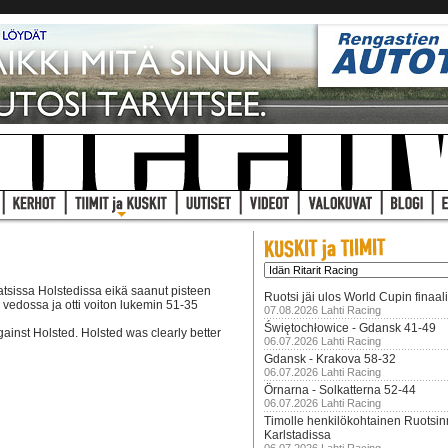
tsissa Holstedissa eikä saanut pisteen
Ruotsi jäi ulos World Cupin finaal
 vedossa ja otti voiton lukemin 51-35
07.08.2026 Lahti Racing
Świętochłowice - Gdansk 41-49
ainst Holsted. Holsted was clearly better
06.07.2026 Lahti Racing
Gdansk - Krakova 58-32
06.07.2026 Lahti Racing
Örnarna - Solkatterna 52-44
06.07.2026 Lahti Racing
Timolle henkilökohtainen Ruotsi
Karlstadissa