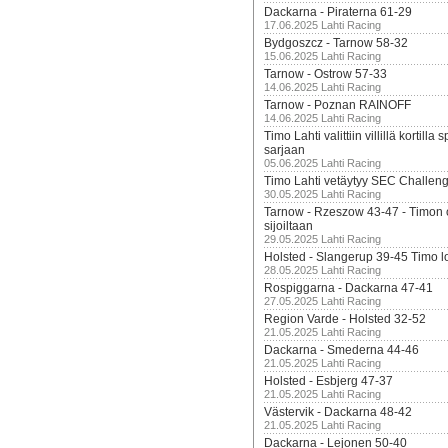
Dackarna - Piraterna 61-29
17.06.2025 Lahti Racing
Bydgoszcz - Tarnow 58-32
15.06.2025 Lahti Racing
Tarnow - Ostrow 57-33
14.06.2025 Lahti Racing
Tarnow - Poznan RAINOFF
14.06.2025 Lahti Racing
Timo Lahti valittiin villillä kortil
sarjaan
05.06.2025 Lahti Racing
Timo Lahti vetäytyy SEC Challen
30.05.2025 Lahti Racing
Tarnow - Rzeszow 43-47 - Timon 
sijoiltaan
29.05.2025 Lahti Racing
Holsted - Slangerup 39-45 Timo l
28.05.2025 Lahti Racing
Rospiggarna - Dackarna 47-41
27.05.2025 Lahti Racing
Region Varde - Holsted 32-52
21.05.2025 Lahti Racing
Dackarna - Smederna 44-46
21.05.2025 Lahti Racing
Holsted - Esbjerg 47-37
21.05.2025 Lahti Racing
Västervik - Dackarna 48-42
21.05.2025 Lahti Racing
Dackarna - Lejonen 50-40