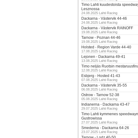
Timo Lahti kuudestoista speedwa
Lesznossa
24.08.2025 Lahti Racing
Dackarna - Västervik 44-46
24.08.2025 Lahti Racing
Dackarna - Västervik RAINOFF
19.08.2025 Lahti Racing
Tarnow - Poznan 44-46
19.08.2025 Lahti Racing
Holsted - Region Varde 44-40
17.08.2025 Lahti Racing
Lejonen - Dackarna 49-41
13.08.2025 Lahti Racing
Timo neljäs Ruotsin mestaruusfin
12.08.2025 Lahti Racing
Esbjerg - Hosted 41-43
07.08.2025 Lahti Racing
Dackarna - Västervik 35-55
06.08.2025 Lahti Racing
Ostrow - Tarnow 52-38
05.08.2025 Lahti Racing
Indianerna - Dackarna 43-47
29.07.2025 Lahti Racing
Timo Lahti kymmenes speedwayn 
Gustrowissa
27.07.2025 Lahti Racing
Smederna - Dackarna 64-26
23.07.2025 Lahti Racing
Tarnow - Lodz 40-50