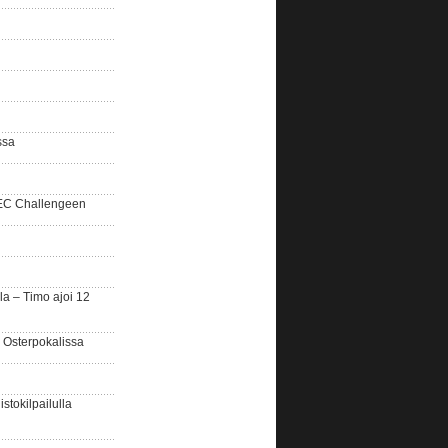
ssa
SEC Challengeen
la – Timo ajoi 12
 Osterpokalissa
stokilpailulla