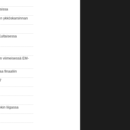
sissa
sin ykköskarsinnan
Kultaisessa
n viimeisessä EM-
aa finaaliin
7
kin liigassa