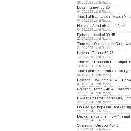
06.05.2025 Lahti Racing
Lodz - Tarnow 55-35
04.05.2025 Lahti Racing
Timo Lahti vahvassa iskussa Mur
04.05.2025 Lahti Racing
Holsted - Sonderjylland 40-44
04.05.2025 Lahti Racing
Fjelsted - Holsted 39-45
23.04.2025 Lahti Racing
Timo voitti Osterpokalin Gustrowi
21.04.2025 Lahti Racing
Leszno - Tarnow 63-26
13.04.2025 Lahti Racing
Timo voitti Dohrenin kutsukilpailu
16.10.2024 Lahti Racing
Timo Lahti neljäs kultaisessa kyp
08.10.2024 Lahti Racing
Lejonen - Dackarna 49-41 - Dack
01.10.2024 Lahti Racing
Gniezno - Tarnow 48-42, Tarnow 
22.09.2024 Lahti Racing
EM-sarja päättyi Chorzowiin, Tim
22.09.2024 Lahti Racing
Holsted ajoi hopealle Tanskan lii
22.09.2024 Lahti Racing
Dackarna - Lejonen 43-47 Finaali
17.09.2024 Lahti Racing
Stralsund - Gustrow 43-41
17.09.2024 Lahti Racing