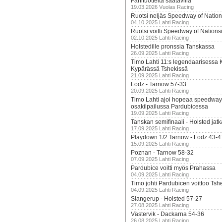
Fanituotteita saatavilla
19.03.2026 Vuolas Racing
Ruotsi neljäs Speedway of Nation
04.10.2025 Lahti Racing
Ruotsi voitti Speedway of Nation
02.10.2025 Lahti Racing
Holstedille pronssia Tanskassa
26.09.2025 Lahti Racing
Timo Lahti 11:s legendaarisessa 
Kypärässä Tshekissä
21.09.2025 Lahti Racing
Lodz - Tarnow 57-33
20.09.2025 Lahti Racing
Timo Lahti ajoi hopeaa speedway
osakilpailussa Pardubicessa
19.09.2025 Lahti Racing
Tanskan semifinaali - Holsted jatk
17.09.2025 Lahti Racing
Playdown 1/2 Tarnow - Lodz 43-4
15.09.2025 Lahti Racing
Poznan - Tarnow 58-32
07.09.2025 Lahti Racing
Pardubice voitti myös Prahassa
04.09.2025 Lahti Racing
Timo johti Pardubicen voittoo Tshe
04.09.2025 Lahti Racing
Slangerup - Holsted 57-27
27.08.2025 Lahti Racing
Västervik - Dackarna 54-36
26.08.2025 Lahti Racing