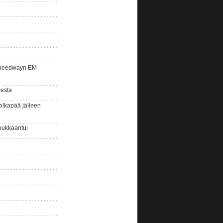
la speedwayn EM-
gesta
olkapää jälleen
oukkaantui