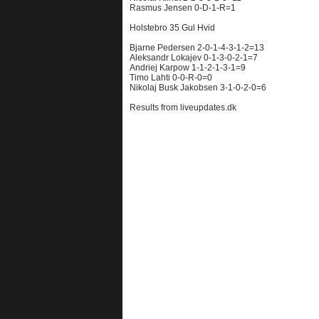
Rasmus Jensen 0-D-1-R=1
Holstebro 35 Gul Hvid
Bjarne Pedersen 2-0-1-4-3-1-2=13
Aleksandr Lokajev 0-1-3-0-2-1=7
Andriej Karpow 1-1-2-1-3-1=9
Timo Lahti 0-0-R-0=0
Nikolaj Busk Jakobsen 3-1-0-2-0=6
Results from liveupdates.dk