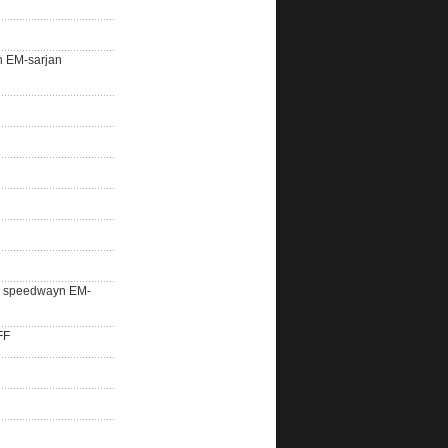
n EM-sarjan
lle speedwayn EM-
FF