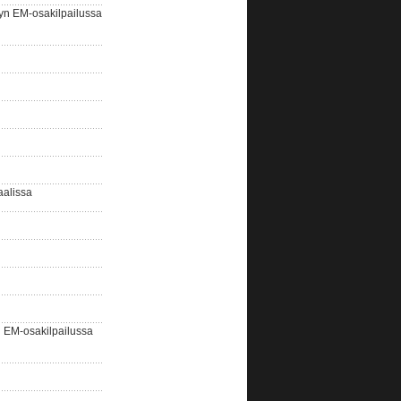
yn EM-osakilpailussa
aalissa
EM-osakilpailussa