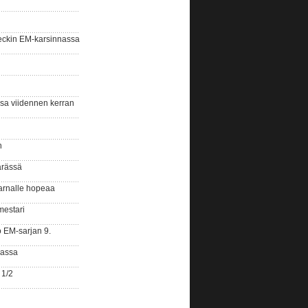
eckin EM-karsinnassa
ssa viidennen kerran
n
ärässä
arnalle hopeaa
mestari
o EM-sarjan 9.
gassa
 1/2