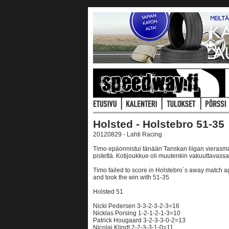
Holsted - Holstebro 51-35
20120829 - Lahti Racing
Timo epäonnistui tänään Tanskan liigan vierasma
pistettä. Kotijoukkue oli muutenkin vakuuttavassa
Timo failed to score in Holstebro´s away match ag
and took the win with 51-35
Holsted 51
Nicki Pedersen 3-3-2-3-2-3=16
Nicklas Porsing 1-2-1-2-1-3=10
Patrick Hougaard 3-2-3-3-0-2=13
Nicolai Klindt 2-2-3-3-1-0=11