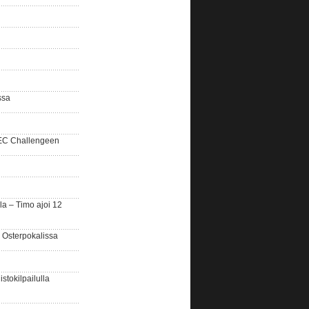
ssa
SEC Challengeen
la – Timo ajoi 12
 Osterpokalissa
stokilpailulla