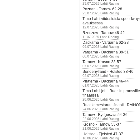
23.07.2025 Lahti Racing
Poznan - Tarnow 62-28
23.07.2025 Lahti Racing
Timo Lahti viidestoista speedway
avauksessa
12.07.2025 Lahti Racing
Rzeszow - Tarnow 48-42
11.07.2025 Lahti Racing
Dackarna - Vargarna 62-28
09.07.2025 Lahti Racing
Vargarna - Dackarna 39-51
08.07.2025 Lahti Racing
Tarnow - Krosno 33-57
07.07.2025 Lahti Racing
Sonderjylland - Holsted 38-46
02.07.2025 Lahti Racing
Piraterna - Dackarna 46-44
01.07.2025 Lahti Racing
Timo Lahti johti Ruotsin pronssi
finaalissa
28.06.2025 Lahti Racing
Ruotsinmestaruusfinaali - RAINO
24.06.2025 Lahti Racing
Tarnow - Bydgoszcz 54-36
22.06.2025 Lahti Racing
Krosno - Tarnow 53-37
21.06.2025 Lahti Racing
Holsted - Fjelsted 47-37
18.06.2025 Lahti Racing