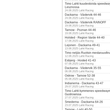
Timo Lahti kuudestoista speedwa
Lesznossa
24.08.2025 Lahti Racing
Dackarna - Västervik 44-46
24.08.2025 Lahti Racing
Dackarna - Västervik RAINOFF
19.08.2025 Lahti Racing
Tarnow - Poznan 44-46
19.08.2025 Lahti Racing
Holsted - Region Varde 44-40
17.08.2025 Lahti Racing
Lejonen - Dackarna 49-41
13.08.2025 Lahti Racing
Timo neljäs Ruotsin mestaruusfin
12.08.2025 Lahti Racing
Esbjerg - Hosted 41-43
07.08.2025 Lahti Racing
Dackarna - Västervik 35-55
06.08.2025 Lahti Racing
Ostrow - Tarnow 52-38
05.08.2025 Lahti Racing
Indianerna - Dackarna 43-47
29.07.2025 Lahti Racing
Timo Lahti kymmenes speedwayn 
Gustrowissa
27.07.2025 Lahti Racing
Smederna - Dackarna 64-26
23.07.2025 Lahti Racing
Tarnow - Lodz 40-50