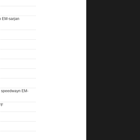
n EM-sarjan
lle speedwayn EM-
FF