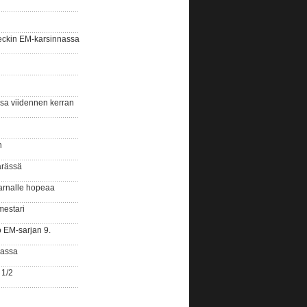
eckin EM-karsinnassa
ssa viidennen kerran
n
ärässä
arnalle hopeaa
mestari
o EM-sarjan 9.
gassa
 1/2