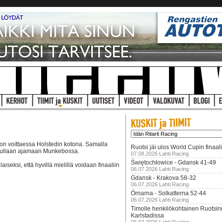
on voittaessa Holstedin kotona. Samalla
Ruotsi jäi ulos World Cupin finaal
i tullaan ajamaan Munkebossa.
07.08.2026 Lahti Racing
Świętochłowice - Gdansk 41-49
aiseksi, että hyvillä mielillä voidaan finaaliin
06.07.2026 Lahti Racing
Gdansk - Krakova 58-32
06.07.2026 Lahti Racing
Örnarna - Solkatterna 52-44
06.07.2026 Lahti Racing
Timolle henkilökohtainen Ruotsi
Karlstadissa