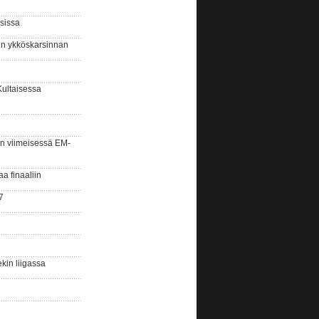
sissa
sin ykköskarsinnan
Kultaisessa
n viimeisessä EM-
aa finaaliin
7
kin liigassa