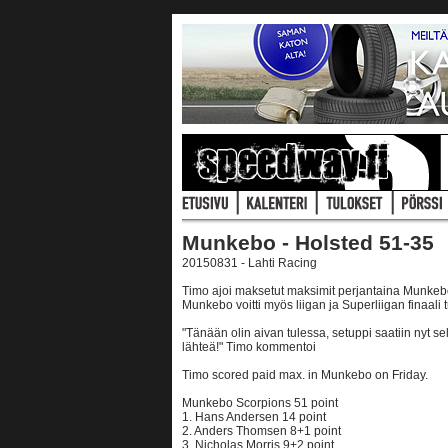
Munkebo - Holsted 51-35
20150831 - Lahti Racing
Timo ajoi maksetut maksimit perjantaina Munkeb
Munkebo voitti myös liigan ja Superliigan finaal
"Tänään olin aivan tulessa, setuppi saatiin nyt sell
lähteä!" Timo kommentoi
Timo scored paid max. in Munkebo on Friday.
Munkebo Scorpions 51 point
1. Hans Andersen 14 point
2. Anders Thomsen 8+1 point
3. Nicholas Morris 9+2 point