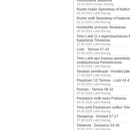
Fanituotteita saatavilla
19.03.2026 Vuolas Racing
Ruotsi neljäs Speedway of Nation
04.10.2025 Lahti Racing
Ruotsi voitti Speedway of Nation
02.10.2025 Lahti Racing
Holstedille pronssia Tanskassa
26.09.2025 Lahti Racing
Timo Lahti 11:s legendaarisessa 
Kypärässä Tshekissä
21.09.2025 Lahti Racing
Lodz - Tarnow 57-33
20.09.2025 Lahti Racing
Timo Lahti ajoi hopeaa speedway
osakilpailussa Pardubicessa
19.09.2025 Lahti Racing
Tanskan semifinaali - Holsted jatk
17.09.2025 Lahti Racing
Playdown 1/2 Tarnow - Lodz 43-4
15.09.2025 Lahti Racing
Poznan - Tarnow 58-32
07.09.2025 Lahti Racing
Pardubice voitti myös Prahassa
04.09.2025 Lahti Racing
Timo johti Pardubicen voittoo Tshe
04.09.2025 Lahti Racing
Slangerup - Holsted 57-27
27.08.2025 Lahti Racing
Västervik - Dackarna 54-36
26.08.2025 Lahti Racing