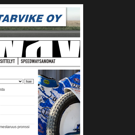
ista
nmestaruus pronssi