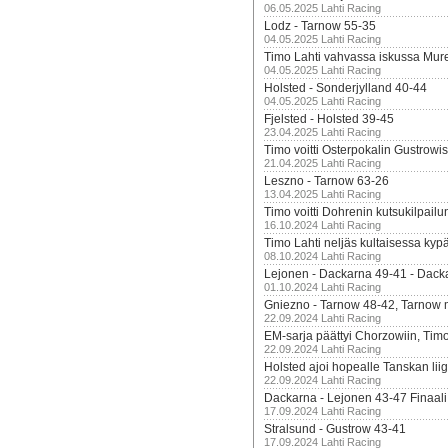
06.05.2025 Lahti Racing
Lodz - Tarnow 55-35
04.05.2025 Lahti Racing
Timo Lahti vahvassa iskussa Mur
04.05.2025 Lahti Racing
Holsted - Sonderjylland 40-44
04.05.2025 Lahti Racing
Fjelsted - Holsted 39-45
23.04.2025 Lahti Racing
Timo voitti Osterpokalin Gustrowi
21.04.2025 Lahti Racing
Leszno - Tarnow 63-26
13.04.2025 Lahti Racing
Timo voitti Dohrenin kutsukilpailu
16.10.2024 Lahti Racing
Timo Lahti neljäs kultaisessa kyp
08.10.2024 Lahti Racing
Lejonen - Dackarna 49-41 - Dack
01.10.2024 Lahti Racing
Gniezno - Tarnow 48-42, Tarnow 
22.09.2024 Lahti Racing
EM-sarja päättyi Chorzowiin, Tim
22.09.2024 Lahti Racing
Holsted ajoi hopealle Tanskan lii
22.09.2024 Lahti Racing
Dackarna - Lejonen 43-47 Finaali
17.09.2024 Lahti Racing
Stralsund - Gustrow 43-41
17.09.2024 Lahti Racing