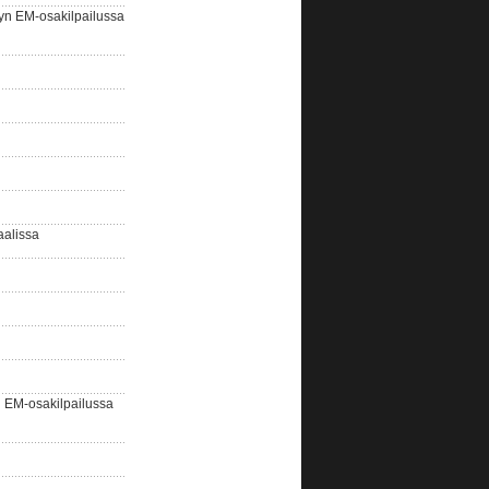
yn EM-osakilpailussa
aalissa
EM-osakilpailussa