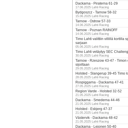
Dackarna - Piraterna 61-29
17.06.2025 Lahti Racing
Bydgoszcz - Tarnow 58-32
15.06.2025 Lahti Racing
Tarnow - Ostrow 57-33
14.06.2025 Lahti Racing
Tarnow - Poznan RAINOFF
14.06.2025 Lahti Racing
Timo Lahti valittiin villillä kortil
sarjaan
05.06.2025 Lahti Racing
Timo Lahti vetäytyy SEC Challen
30.05.2025 Lahti Racing
Tarnow - Rzeszow 43-47 - Timon 
sijoiltaan
29.05.2025 Lahti Racing
Holsted - Slangerup 39-45 Timo l
28.05.2025 Lahti Racing
Rospiggarna - Dackarna 47-41
27.05.2025 Lahti Racing
Region Varde - Holsted 32-52
21.05.2025 Lahti Racing
Dackarna - Smederna 44-46
21.05.2025 Lahti Racing
Holsted - Esbjerg 47-37
21.05.2025 Lahti Racing
Västervik - Dackarna 48-42
21.05.2025 Lahti Racing
Dackarna - Lejonen 50-40