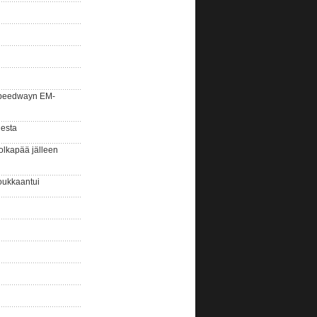
la speedwayn EM-
gesta
olkapää jälleen
oukkaantui