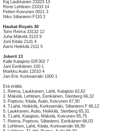
Kaj Laukkanen 23323 13
Rene Lehtinen 23333 14
Petteri Koivunen 0021 3
Niko Siltaniemi F110 2
Haukat-Royals 30
Tomi Reima 33132 12
Juha Mäkelä 3123 9
Joni Kitala 21d1 4
Aarni Heikkilä 2111 5
Jokerit 13
Kalle Katajisto 02F302 7
Jani Eerikäinen 100 1
Markku Autio 12010 4
Jan-Eric Korkeamäki 1000 1
Erä erältä:
1. Reima, Laukkanen, Lahti, Katajisto 62,62
2. Mäkelä, Lehtinen, Eerikäinen, Stenberg 66,32
3. Poptsov, Kitala, Autio, Koivunen 67,90
4. T.Lahti, Heikkilä, Korkeamäki, Siltaniemi F 66,12
5. Laukkanen, Autio, Heikkilä, Stenberg 65,31
6. T.Lahti, Katajisto, Mäkelä, Koivunen 65,75
7. Reima, Poptsov, Siltaniemi, Eerikäinen 66,03
8. Lehtinen, Lahti, Kitala, Korkeamäki 66,90
9. Lehtinen, T.Lahti, Reima, Autio 66,40