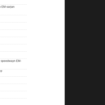
n EM-sarjan
lle speedwayn EM-
FF