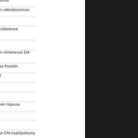
sissa
sin ykköskarsinnan
Kultaisessa
n viimeisessä EM-
aa finaaliin
7
kin liigassa
yn EM-osakilpailussa