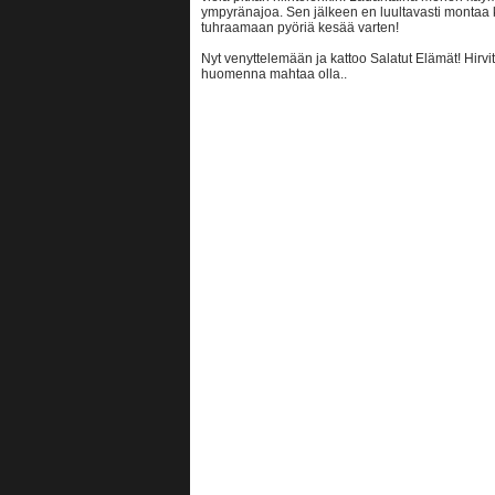
ympyränajoa. Sen jälkeen en luultavasti montaa k
tuhraamaan pyöriä kesää varten!
Nyt venyttelemään ja kattoo Salatut Elämät! Hirvi
huomenna mahtaa olla..