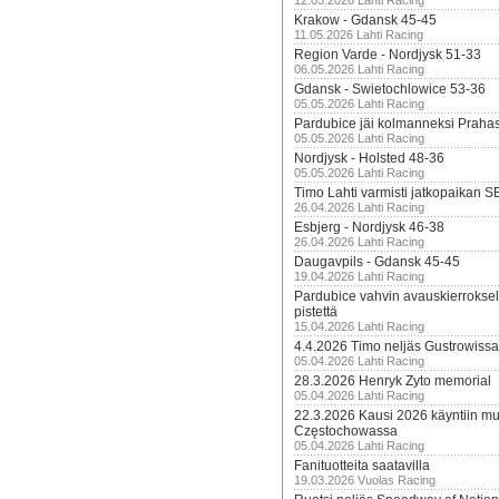
12.05.2026 Lahti Racing
Krakow - Gdansk 45-45
11.05.2026 Lahti Racing
Region Varde - Nordjysk 51-33
06.05.2026 Lahti Racing
Gdansk - Swietochlowice 53-36
05.05.2026 Lahti Racing
Pardubice jäi kolmanneksi Praha
05.05.2026 Lahti Racing
Nordjysk - Holsted 48-36
05.05.2026 Lahti Racing
Timo Lahti varmisti jatkopaikan 
26.04.2026 Lahti Racing
Esbjerg - Nordjysk 46-38
26.04.2026 Lahti Racing
Daugavpils - Gdansk 45-45
19.04.2026 Lahti Racing
Pardubice vahvin avauskierroksel
pistettä
15.04.2026 Lahti Racing
4.4.2026 Timo neljäs Gustrowissa
05.04.2026 Lahti Racing
28.3.2026 Henryk Zyto memorial
05.04.2026 Lahti Racing
22.3.2026 Kausi 2026 käyntiin mui
Częstochowassa
05.04.2026 Lahti Racing
Fanituotteita saatavilla
19.03.2026 Vuolas Racing