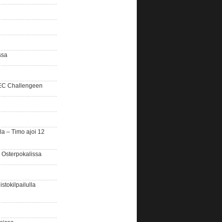
ssa
SEC Challengeen
la – Timo ajoi 12
 Osterpokalissa
stokilpailulla