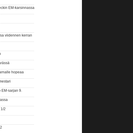
eckin EM-karsinnassa
ssa viidennen kerran
n
ärässä
arnalle hopeaa
mestari
o EM-sarjan 9.
gassa
 1/2
/2