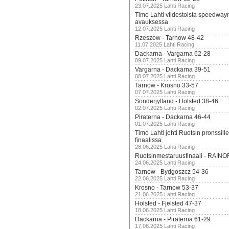
23.07.2025 Lahti Racing
Timo Lahti viidestoista speedway
avauksessa
12.07.2025 Lahti Racing
Rzeszow - Tarnow 48-42
11.07.2025 Lahti Racing
Dackarna - Vargarna 62-28
09.07.2025 Lahti Racing
Vargarna - Dackarna 39-51
08.07.2025 Lahti Racing
Tarnow - Krosno 33-57
07.07.2025 Lahti Racing
Sonderjylland - Holsted 38-46
02.07.2025 Lahti Racing
Piraterna - Dackarna 46-44
01.07.2025 Lahti Racing
Timo Lahti johti Ruotsin pronssi
finaalissa
28.06.2025 Lahti Racing
Ruotsinmestaruusfinaali - RAINO
24.06.2025 Lahti Racing
Tarnow - Bydgoszcz 54-36
22.06.2025 Lahti Racing
Krosno - Tarnow 53-37
21.06.2025 Lahti Racing
Holsted - Fjelsted 47-37
18.06.2025 Lahti Racing
Dackarna - Piraterna 61-29
17.06.2025 Lahti Racing