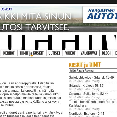
Świętochłowice - Gdansk 41-49
06.07.2026 Lahti Racing
jon Esan enduropyörällä. Eilen tultiin
Gdansk - Krakova 58-32
kin melkoisessa horroksessa, mutta
06.07.2026 Lahti Racing
ähdin ajamaan ja lopeteltiin siinä neljän
Örnarna - Solkatterna 52-44
lopuksi helpoimmilla reiteillä vähän alkoi
06.07.2026 Lahti Racing
i sitten eräällä metsäosuudella, missä tuli
ksaa nostaa pystyyn.. Kyllä ne aika kovia
Timolle henkilökohtainen Ruotsi
 se touhu!
Karlstadissa
06.07.2026 Lahti Racing
oli endurotreeni ja perjantaina yritän käydä
Nordjysk - Esbjerg 40-44
mään Kuusaalla ja jäällä treenaamassa