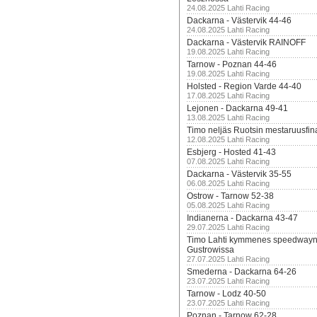
24.08.2025 Lahti Racing
Dackarna - Västervik 44-46
24.08.2025 Lahti Racing
Dackarna - Västervik RAINOFF
19.08.2025 Lahti Racing
Tarnow - Poznan 44-46
19.08.2025 Lahti Racing
Holsted - Region Varde 44-40
17.08.2025 Lahti Racing
Lejonen - Dackarna 49-41
13.08.2025 Lahti Racing
Timo neljäs Ruotsin mestaruusfin
12.08.2025 Lahti Racing
Esbjerg - Hosted 41-43
07.08.2025 Lahti Racing
Dackarna - Västervik 35-55
06.08.2025 Lahti Racing
Ostrow - Tarnow 52-38
05.08.2025 Lahti Racing
Indianerna - Dackarna 43-47
29.07.2025 Lahti Racing
Timo Lahti kymmenes speedwayn 
Gustrowissa
27.07.2025 Lahti Racing
Smederna - Dackarna 64-26
23.07.2025 Lahti Racing
Tarnow - Lodz 40-50
23.07.2025 Lahti Racing
Poznan - Tarnow 62-28