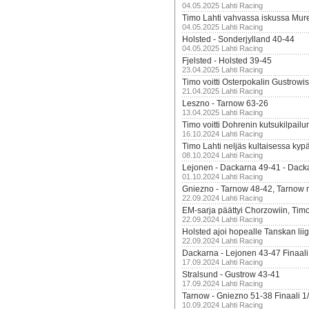
04.05.2025 Lahti Racing
Timo Lahti vahvassa iskussa Mur
04.05.2025 Lahti Racing
Holsted - Sonderjylland 40-44
04.05.2025 Lahti Racing
Fjelsted - Holsted 39-45
23.04.2025 Lahti Racing
Timo voitti Osterpokalin Gustrowi
21.04.2025 Lahti Racing
Leszno - Tarnow 63-26
13.04.2025 Lahti Racing
Timo voitti Dohrenin kutsukilpailu
16.10.2024 Lahti Racing
Timo Lahti neljäs kultaisessa kyp
08.10.2024 Lahti Racing
Lejonen - Dackarna 49-41 - Dack
01.10.2024 Lahti Racing
Gniezno - Tarnow 48-42, Tarnow 
22.09.2024 Lahti Racing
EM-sarja päättyi Chorzowiin, Tim
22.09.2024 Lahti Racing
Holsted ajoi hopealle Tanskan lii
22.09.2024 Lahti Racing
Dackarna - Lejonen 43-47 Finaali
17.09.2024 Lahti Racing
Stralsund - Gustrow 43-41
17.09.2024 Lahti Racing
Tarnow - Gniezno 51-38 Finaali 1
10.09.2024 Lahti Racing