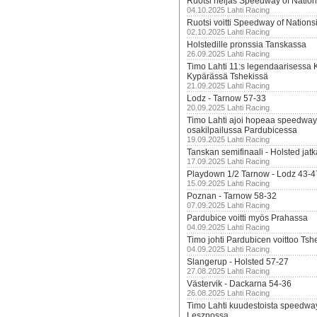
Ruotsi neljäs Speedway of Nation
04.10.2025 Lahti Racing
Ruotsi voitti Speedway of Nation
02.10.2025 Lahti Racing
Holstedille pronssia Tanskassa
26.09.2025 Lahti Racing
Timo Lahti 11:s legendaarisessa 
Kypärässä Tshekissä
21.09.2025 Lahti Racing
Lodz - Tarnow 57-33
20.09.2025 Lahti Racing
Timo Lahti ajoi hopeaa speedway
osakilpailussa Pardubicessa
19.09.2025 Lahti Racing
Tanskan semifinaali - Holsted jatk
17.09.2025 Lahti Racing
Playdown 1/2 Tarnow - Lodz 43-4
15.09.2025 Lahti Racing
Poznan - Tarnow 58-32
07.09.2025 Lahti Racing
Pardubice voitti myös Prahassa
04.09.2025 Lahti Racing
Timo johti Pardubicen voittoo Tshe
04.09.2025 Lahti Racing
Slangerup - Holsted 57-27
27.08.2025 Lahti Racing
Västervik - Dackarna 54-36
26.08.2025 Lahti Racing
Timo Lahti kuudestoista speedwa
Lesznossa