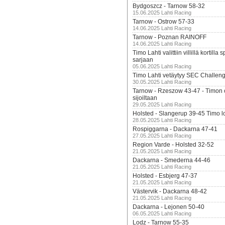
Bydgoszcz - Tarnow 58-32
15.06.2025 Lahti Racing
Tarnow - Ostrow 57-33
14.06.2025 Lahti Racing
Tarnow - Poznan RAINOFF
14.06.2025 Lahti Racing
Timo Lahti valittiin villillä kortil
sarjaan
05.06.2025 Lahti Racing
Timo Lahti vetäytyy SEC Challen
30.05.2025 Lahti Racing
Tarnow - Rzeszow 43-47 - Timon 
sijoiltaan
29.05.2025 Lahti Racing
Holsted - Slangerup 39-45 Timo l
28.05.2025 Lahti Racing
Rospiggarna - Dackarna 47-41
27.05.2025 Lahti Racing
Region Varde - Holsted 32-52
21.05.2025 Lahti Racing
Dackarna - Smederna 44-46
21.05.2025 Lahti Racing
Holsted - Esbjerg 47-37
21.05.2025 Lahti Racing
Västervik - Dackarna 48-42
21.05.2025 Lahti Racing
Dackarna - Lejonen 50-40
06.05.2025 Lahti Racing
Lodz - Tarnow 55-35