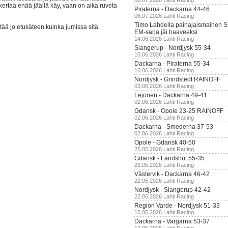
06.07.2026 Lahti Racing
ertaa enää jäällä käy, vaan on aika ruveta
Piraterna - Dackarna 44-46
06.07.2026 Lahti Racing
Timo Lahdella painajaismainen
ttää jo etukäteen kuinka jumissa sitä
EM-sarja jäi haaveeksi
14.06.2026 Lahti Racing
Slangerup - Nordjysk 55-34
10.06.2026 Lahti Racing
Dackarna - Piraterna 55-34
10.06.2026 Lahti Racing
Nordjysk - Grindstedt RAINOFF
03.06.2026 Lahti Racing
Lejonen - Dackarna 49-41
02.06.2026 Lahti Racing
Gdansk - Opole 23-25 RAINOFF
02.06.2026 Lahti Racing
Dackarna - Smederna 37-53
02.06.2026 Lahti Racing
Opole - Gdansk 40-50
25.05.2026 Lahti Racing
Gdansk - Landshut 55-35
22.05.2026 Lahti Racing
Västervik - Dackarna 46-42
22.05.2026 Lahti Racing
Nordjysk - Slangerup 42-42
22.05.2026 Lahti Racing
Region Varde - Nordjysk 51-33
15.05.2026 Lahti Racing
Dackarna - Vargarna 53-37