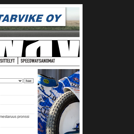
nmestaruus pronssi