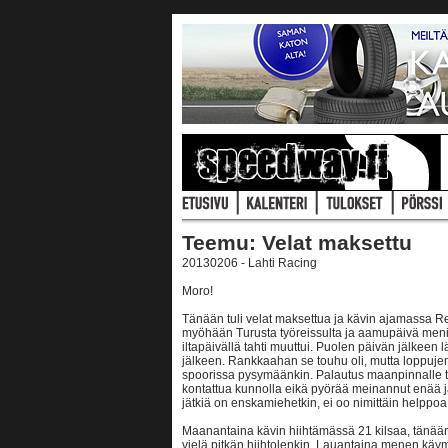
Teemu: Velat maksettu
20130206 - Lahti Racing
Moro!
Tänään tuli velat maksettua ja kävin ajamassa Rei
myöhään Turusta työreissulta ja aamupäivä meni
iltapäivällä tahti muuttui. Puolen päivän jälkeen l
jälkeen. Rankkaahan se touhu oli, mutta loppujen 
spoorissa pysymäänkin. Palautus maanpinnalle tul
kontattua kunnolla eikä pyörää meinannut enää ja
jätkiä on enskamiehetkin, ei oo nimittäin helppoa
Maanantaina kävin hiihtämässä 21 kilsaa, tänään 
vielä pitkän hiihtolenkin. Lauantaina menen käy