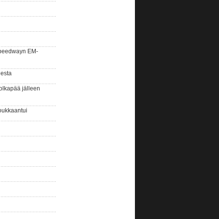
la speedwayn EM-
gesta
olkapää jälleen
oukkaantui